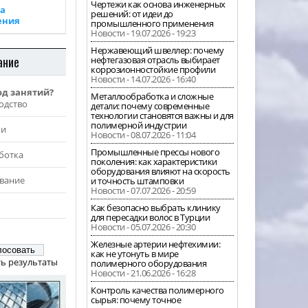
Чертежи как основа инженерных
а
решений: от идеи до
ения
промышленного применения
Новости - 19.07.2026 - 19:23
Нержавеющий швеллер: почему
ание
нефтегазовая отрасль выбирает
коррозионностойкие профили
Новости - 14.07.2026 - 16:40
од занятий?
Металлообработка и сложные
одство
детали: почему современные
технологии становятся важны и для
полимерной индустрии
жи
Новости - 08.07.2026 - 11:04
Промышленные прессы нового
ботка
поколения: как характеристики
оборудования влияют на скорость
вание
и точность штамповки
Новости - 07.07.2026 - 20:59
Как безопасно выбрать клинику
для пересадки волос в Турции
Новости - 05.07.2026 - 20:30
Железные артерии нефтехимии:
как не утонуть в мире
ь результаты
полимерного оборудования
Новости - 21.06.2026 - 16:28
Контроль качества полимерного
сырья: почему точное