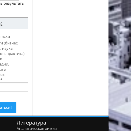
ь результаты
ка
писки
и (бизнес,
, наука,
оп, практика)
в
едии,
е и
иях
l
*
Литература
Аналитическая химия