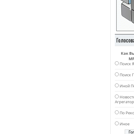
Голосов
Как В
MP
Поиск 
Поиск Г
Иной П
Новост
Агрегато
По Рек
Иное