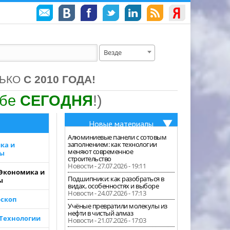
Везде
ЛЬКО
С 2010 ГОДА!
ебе
СЕГОДНЯ
!)
Новые материалы
Алюминиевые панели с сотовым
заполнением: как технологии
ка и
меняют современное
зы
строительство
Новости - 27.07.2026 - 19:11
 Экономика и
Подшипники: как разобраться в
ы
видах, особенностях и выборе
Новости - 24.07.2026 - 17:13
скоп
Учёные превратили молекулы из
нефти в чистый алмаз
 Технологии
Новости - 21.07.2026 - 17:03