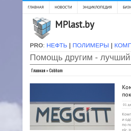
ГЛАВНАЯ
НОВОСТИ
ЭНЦИКЛОПЕДИЯ
БИЗН
MPlast.by
PRO
:
НЕФТЬ
|
ПОЛИМЕРЫ
|
КОМ
Помощь другим - лучший
Главная
»
Cobham
Ком
пок
01 де
Комп
и од
по п
plc.