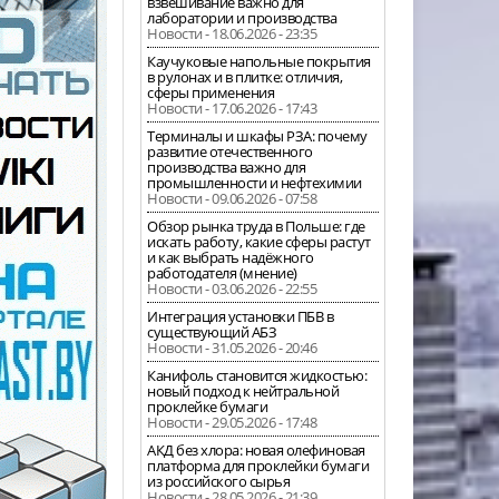
взвешивание важно для
лаборатории и производства
Новости - 18.06.2026 - 23:35
Каучуковые напольные покрытия
в рулонах и в плитке: отличия,
сферы применения
Новости - 17.06.2026 - 17:43
Терминалы и шкафы РЗА: почему
развитие отечественного
производства важно для
промышленности и нефтехимии
Новости - 09.06.2026 - 07:58
Обзор рынка труда в Польше: где
искать работу, какие сферы растут
и как выбрать надёжного
работодателя (мнение)
Новости - 03.06.2026 - 22:55
Интеграция установки ПБВ в
существующий АБЗ
Новости - 31.05.2026 - 20:46
Канифоль становится жидкостью:
новый подход к нейтральной
проклейке бумаги
Новости - 29.05.2026 - 17:48
АКД без хлора: новая олефиновая
платформа для проклейки бумаги
из российского сырья
Новости - 28.05.2026 - 21:39