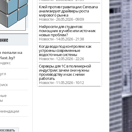
Клей против гравитации: Ceresana
анализирует драйверы роста
мирового рынка
Новости - 26.05.2026 - 09:09
Нейросети для студентов:
помощник в учебе или источник
новых проблем?
ание
Новости - 14.05.2026 - 21:38
Когда вода под контролем: как
устроены современные
ы попали на
водосточные системы
last.by?
Новости - 12.05.2026 - 22:26
Яндекс
Серверы для 1С в полимерной
индустрии: зачем они нужны
угл
производству и как с ними
работать
Новости - 11.05.2026 - 10:12
оиск
ные
ры
омендации