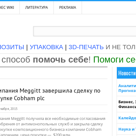
ЕС WIKI
ЛИТЕРАТУРА
РЕКЛАМА
ПОЗИТЫ
|
УПАКОВКА
|
3D-ПЕЧАТЬ
И НЕ ТО
 способ
помочь себе
!
Помоги с
Новости
Аналити
пания Meggitt завершила сделку по
Прогно
упке Cobham plc
Бизнес,
Финанс
кабря, 2015
Калейдо
ания Meggitt получила все необходимые согласования
обрения от антимонопольных служб и закрыла сделку
Наука и
окупке композиционного бизнеса компании Cobham
 Напомним, цена покупки — $200 млн.