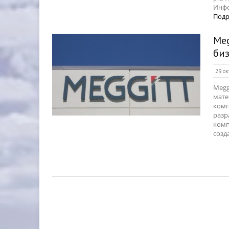
Инфо
Подр
Me
би
29 ок
Megg
мате
комп
разр
комп
созд