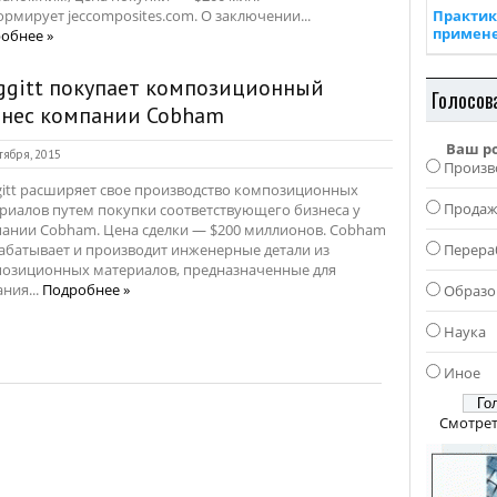
рмирует jeccomposites.com. О заключении...
Практик
примен
обнее »
ggitt покупает композиционный
Голосов
знес компании Cobham
Ваш р
тября, 2015
Произв
itt расширяет свое производство композиционных
Прода
риалов путем покупки соответствующего бизнеса у
ании Cobham. Цена сделки — $200 миллионов. Cobham
абатывает и производит инженерные детали из
Перера
озиционных материалов, предназначенные для
ания...
Подробнее »
Образо
Наука
Иное
Смотрет