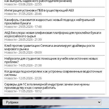
как выбрать надёжного работодателя (мнение)
Новости - 03.06.2026 - 22:55
Интеграция установки ПБВ в существующий АБЗ
Новости - 31.05.2026 - 20:46
Канифоль становится жидкостью: новый подход к нейтральной
проклейке бумаги
Новости - 29.05.2026 - 17:48
АКД без хлора: новая олефиновая платформа для проклейки бумаги
из российского сырья
Новости - 28.05.2026 - 21:39
Клей против гравитации: Ceresana анализирует драйверы роста
мирового рынка
Новости - 26.05.2026 - 09:09
Нейросети для студентов: помощник в учебе или источник новых
проблем?
Новости - 14.05.2026 - 21:38
Когда вода под контролем: как устроены современные водосточные
системы
Новости - 12.05.2026 - 22:26
Серверы для 1С в полимерной индустрии: зачем они нужны
производству и как с ними работать
Новости - 11.05.2026 - 10:12