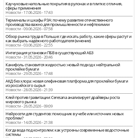
Каучуковые напольные покрытия в рулонах и в плитке: отличия,
сферы применения
Новости - 17.06.2026 - 17:43
Терминалы и шкафы РЗА: почему развитие отечественного
производства важно для промышленности и нефтехимии
Новости - 09.06.2026 - 07:58
Обзор рынка труда в Польше: где искать работу, какие сферы растут и
как выбрать надёжного работодателя (мнение)
Новости - 03.06.2026 - 22:55
Интеграция установки ПБВ в существующий АБЗ
Новости - 31.05.2026 - 20:46
Канифоль становится жидкостью: новый подход к нейтральной
проклейке бумаги
Новости - 29.05.2026 - 17:48
АКД без хлора: новая олефиновая платформа для проклейки бумаги
из российского сырья
Новости - 28.05.2026 - 21:39
Клей против гравитации: Ceresana анализирует драйверы роста
мирового рынка
Новости - 26.05.2026 - 09:09
Нейросети для студентов: помощник в учебе или источник новых
проблем?
Новости - 14.05.2026 - 21:38
Когда вода под контролем: как устроены современные водосточные
системы