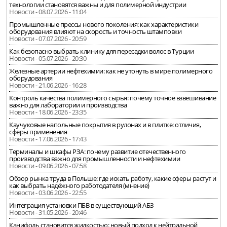
технологии становятся важны и для полимерной индустрии
Новости - 08.07.2026 - 11:04
Промышленные прессы нового поколения: как характеристики
оборудования влияют на скорость и точность штамповки
Новости - 07.07.2026 - 20:59
Как безопасно выбрать клинику для пересадки волос в Турции
Новости - 05.07.2026 - 20:30
Железные артерии нефтехимии: как не утонуть в мире полимерного
оборудования
Новости - 21.06.2026 - 16:28
Контроль качества полимерного сырья: почему точное взвешивание
важно для лаборатории и производства
Новости - 18.06.2026 - 23:35
Каучуковые напольные покрытия в рулонах и в плитке: отличия,
сферы применения
Новости - 17.06.2026 - 17:43
Терминалы и шкафы РЗА: почему развитие отечественного
производства важно для промышленности и нефтехимии
Новости - 09.06.2026 - 07:58
Обзор рынка труда в Польше: где искать работу, какие сферы растут и
как выбрать надёжного работодателя (мнение)
Новости - 03.06.2026 - 22:55
Интеграция установки ПБВ в существующий АБЗ
Новости - 31.05.2026 - 20:46
Канифоль становится жидкостью: новый подход к нейтральной