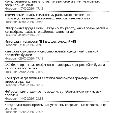
Каучуковые напольные покрытия в рулонах и в плитке: отличия,
сферы применения
Новости - 17.06.2026 - 17:43
Терминалы и шкафы РЗА: почему развитие отечественного
производства важно для промышленности и нефтехимии
Новости - 09.06.2026 - 07:58
Обзор рынка труда в Польше: где искать работу, какие сферы растут и
как выбрать надёжного работодателя (мнение)
Новости - 03.06.2026 - 22:55
Интеграция установки ПБВ в существующий АБЗ
Новости - 31.05.2026 - 20:46
Канифоль становится жидкостью: новый подход к нейтральной
проклейке бумаги
Новости - 29.05.2026 - 17:48
АКД без хлора: новая олефиновая платформа для проклейки бумаги
из российского сырья
Новости - 28.05.2026 - 21:39
Клей против гравитации: Ceresana анализирует драйверы роста
мирового рынка
Новости - 26.05.2026 - 09:09
Нейросети для студентов: помощник в учебе или источник новых
проблем?
Новости - 14.05.2026 - 21:38
Когда вода под контролем: как устроены современные водосточные
системы
Новости - 12.05.2026 - 22:26