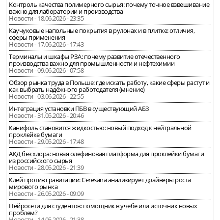
Контроль качества полимерного сырья: почему точное взвешивание
важно для лаборатории и производства
Новости - 18.06.2026 - 23:35
Каучуковые напольные покрытия в рулонах и в плитке: отличия,
сферы применения
Новости - 17.06.2026 - 17:43
Терминалы и шкафы РЗА: почему развитие отечественного
производства важно для промышленности и нефтехимии
Новости - 09.06.2026 - 07:58
Обзор рынка труда в Польше: где искать работу, какие сферы растут и
как выбрать надёжного работодателя (мнение)
Новости - 03.06.2026 - 22:55
Интеграция установки ПБВ в существующий АБЗ
Новости - 31.05.2026 - 20:46
Канифоль становится жидкостью: новый подход к нейтральной
проклейке бумаги
Новости - 29.05.2026 - 17:48
АКД без хлора: новая олефиновая платформа для проклейки бумаги
из российского сырья
Новости - 28.05.2026 - 21:39
Клей против гравитации: Ceresana анализирует драйверы роста
мирового рынка
Новости - 26.05.2026 - 09:09
Нейросети для студентов: помощник в учебе или источник новых
проблем?
Новости - 14.05.2026 - 21:38