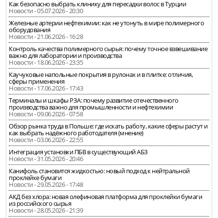
Как безопасно выбрать клинику для пересадки волос в Турции
Новости - 05.07.2026 - 20:30
Железные артерии нефтехимии: как не утонуть в мире полимерного
оборудования
Новости - 21.06.2026 - 16:28
Контроль качества полимерного сырья: почему точное взвешивание
важно для лаборатории и производства
Новости - 18.06.2026 - 23:35
Каучуковые напольные покрытия в рулонах и в плитке: отличия,
сферы применения
Новости - 17.06.2026 - 17:43
Терминалы и шкафы РЗА: почему развитие отечественного
производства важно для промышленности и нефтехимии
Новости - 09.06.2026 - 07:58
Обзор рынка труда в Польше: где искать работу, какие сферы растут и
как выбрать надёжного работодателя (мнение)
Новости - 03.06.2026 - 22:55
Интеграция установки ПБВ в существующий АБЗ
Новости - 31.05.2026 - 20:46
Канифоль становится жидкостью: новый подход к нейтральной
проклейке бумаги
Новости - 29.05.2026 - 17:48
АКД без хлора: новая олефиновая платформа для проклейки бумаги
из российского сырья
Новости - 28.05.2026 - 21:39