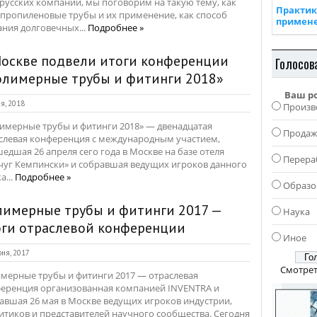
русских компаний, мы поговорим на такую тему, как
Практик
пропиленовые трубы и их применение, как способ
примен
ания долговечных...
Подробнее »
Москве подвели итоги конференции
Голосов
олимерные трубы и фитинги 2018»
Ваш р
я, 2018
Произв
имерные трубы и фитинги 2018» — двенадцатая
Прода
слевая конференция с международным участием,
едшая 26 апреля сего года в Москве на базе отеля
Перера
чуг Кемпински» и собравшая ведущих игроков данного
а...
Подробнее »
Образо
лимерные трубы и фитинги 2017 —
Наука
оги отраслевой конференции
Иное
ня, 2017
Смотрет
мерные трубы и фитинги 2017 — отраслевая
еренция организованная компанией INVENTRA и
авшая 26 мая в Москве ведущих игроков индустрии,
итиков и представителей научного сообщества. Сегодня