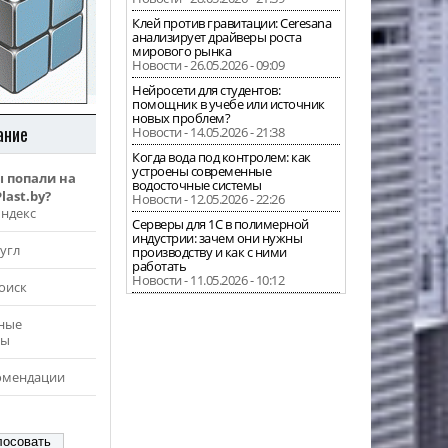
Клей против гравитации: Ceresana
анализирует драйверы роста
мирового рынка
Новости - 26.05.2026 - 09:09
Нейросети для студентов:
помощник в учебе или источник
новых проблем?
ание
Новости - 14.05.2026 - 21:38
Когда вода под контролем: как
устроены современные
ы попали на
водосточные системы
last.by?
Новости - 12.05.2026 - 22:26
Яндекс
Серверы для 1С в полимерной
индустрии: зачем они нужны
угл
производству и как с ними
работать
Новости - 11.05.2026 - 10:12
оиск
ные
ры
омендации