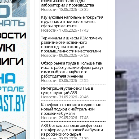
взвешивание важно для
лаборатории и производства
Новости - 18.06.2026 - 23:35
Каучуковые напольные покрытия
в рулонах и в плитке: отличия,
сферы применения
Новости - 17.06.2026 - 17:43
Терминалы и шкафы РЗА: почему
развитие отечественного
производства важно для
промышленности и нефтехимии
Новости - 09.06.2026 - 07:58
Обзор рынка труда в Польше: где
искать работу, какие сферы растут
и как выбрать надёжного
работодателя (мнение)
Новости - 03.06.2026 - 22:55
Интеграция установки ПБВ в
существующий АБЗ
Новости - 31.05.2026 - 20:46
Канифоль становится жидкостью:
новый подход к нейтральной
проклейке бумаги
Новости - 29.05.2026 - 17:48
АКД без хлора: новая олефиновая
платформа для проклейки бумаги
из российского сырья
Новости - 28.05.2026 - 21:39