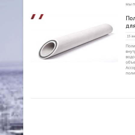
мы п
По
дл
15 ян
Поли
внут
водо
объе
Ассо
поли