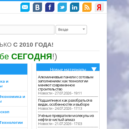
Везде
ЛЬКО
С 2010 ГОДА!
ебе
СЕГОДНЯ
!)
Новые материалы
Алюминиевые панели с сотовым
заполнением: как технологии
ка и
меняют современное
зы
строительство
Новости - 27.07.2026 - 19:11
 Экономика и
Подшипники: как разобраться в
ы
видах, особенностях и выборе
Новости - 24.07.2026 - 17:13
скоп
Учёные превратили молекулы из
нефти в чистый алмаз
 Технологии
Новости - 21.07.2026 - 17:03