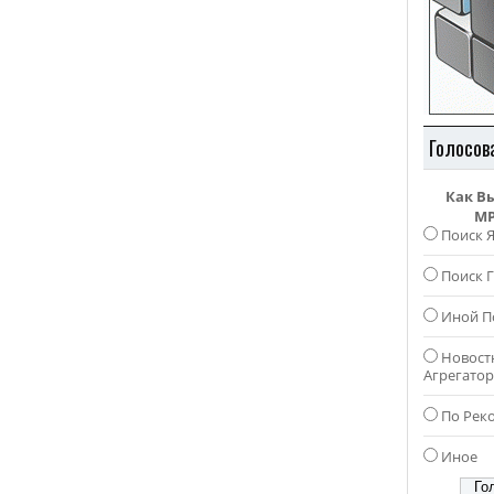
Голосов
Как В
MP
Поиск 
Поиск Г
Иной П
Новост
Агрегато
По Рек
Иное