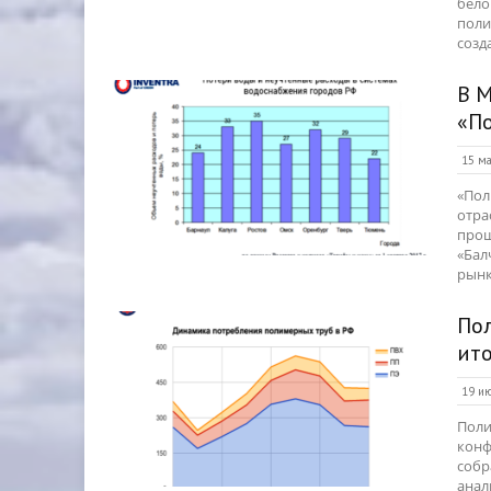
бело
поли
созд
В 
«П
15 ма
«Пол
отра
прош
«Бал
рынк
По
ит
19 ию
Поли
конф
собр
анал