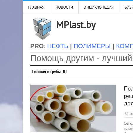
ГЛАВНАЯ
НОВОСТИ
ЭНЦИКЛОПЕДИЯ
БИЗН
MPlast.by
PRO
:
НЕФТЬ
|
ПОЛИМЕРЫ
|
КОМ
Помощь другим - лучший
Главная
»
трубы ПП
Пол
реш
до
30 ма
Сего
нами