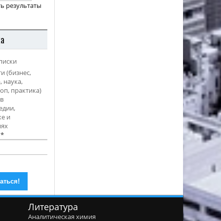
ь результаты
ка
писки
и (бизнес,
, наука,
оп, практика)
в
едии,
е и
иях
l
*
Литература
Аналитическая химия