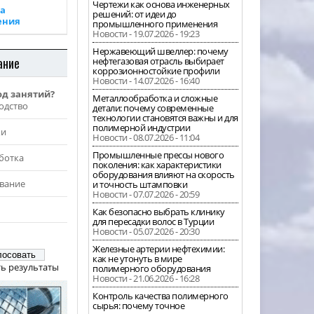
Чертежи как основа инженерных
а
решений: от идеи до
ения
промышленного применения
Новости - 19.07.2026 - 19:23
Нержавеющий швеллер: почему
ание
нефтегазовая отрасль выбирает
коррозионностойкие профили
Новости - 14.07.2026 - 16:40
од занятий?
Металлообработка и сложные
одство
детали: почему современные
технологии становятся важны и для
полимерной индустрии
жи
Новости - 08.07.2026 - 11:04
Промышленные прессы нового
ботка
поколения: как характеристики
оборудования влияют на скорость
вание
и точность штамповки
Новости - 07.07.2026 - 20:59
Как безопасно выбрать клинику
для пересадки волос в Турции
Новости - 05.07.2026 - 20:30
Железные артерии нефтехимии:
как не утонуть в мире
ь результаты
полимерного оборудования
Новости - 21.06.2026 - 16:28
Контроль качества полимерного
сырья: почему точное