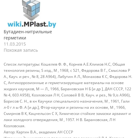
Бутадиен-нитрильные
герметики
11.03.2015
Похожая запись
Список литературы:
Кошелев Ф. Ф., Корнев А.Е.Климов Н.С, Общая
технология резины, S изд., М , 1968, с 521, Федорова В Г., Смыслова Р
А., Кауч. и реч , № 8, 28 A964), Лабутин А Л., Монахова К С, Федорова Н.
С, Антикоррозионные и герметизирующие материалы на основе
жидких каучуков, М — Л., 1966, Барановская Н Б [и др ], ДАН СССР, 122
№ 4, 603 A958), Козловская Л Н, Соловей В В, Кауч. и рез., № 9,is A966),
Борисов С. Н., в кн Каучуки специального назначения, М , 1961, Гали
л-0 г л ы Ф. А [и др.], Фтор-каучуки и резины на их основе, М , 1966,
Смирнов В К, Кацнельсон С X, Химически стойкие замазки арзамит и
лаки холодного отверждения, М , 1957. Н В. Барановская, Л Н
Козловская.
Автор:
Каргин В.А., академик АН СССР