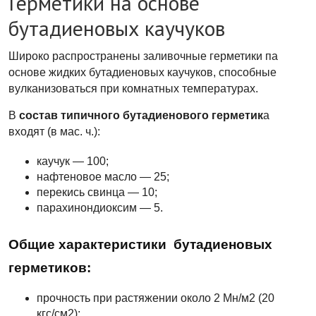
Герметики на основе
бутадиеновых каучуков
Широко распространены заливочные герметики па
основе жидких бутадиеновых каучуков, способные
вулканизоваться при комнатных температурах.
В
состав типичного бутадиенового герметик
а
входят (в мас. ч.):
каучук — 100;
нафтеновое масло — 25;
перекись свинца — 10;
парахинондиоксим — 5.
Общие характеристики бутадиеновых
герметиков:
прочность при растяжении около 2 Мн/м2 (20
кгс/см2);