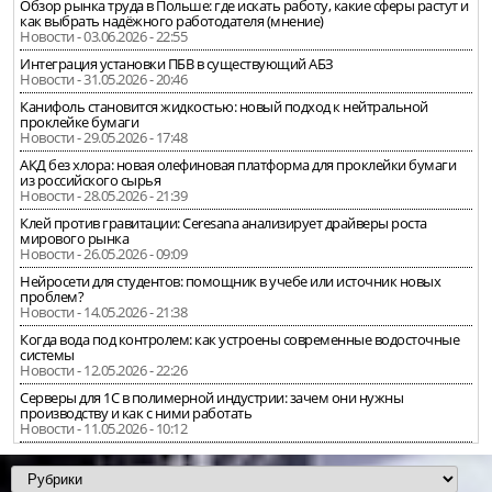
Обзор рынка труда в Польше: где искать работу, какие сферы растут и
как выбрать надёжного работодателя (мнение)
Новости - 03.06.2026 - 22:55
Интеграция установки ПБВ в существующий АБЗ
Новости - 31.05.2026 - 20:46
Канифоль становится жидкостью: новый подход к нейтральной
проклейке бумаги
Новости - 29.05.2026 - 17:48
АКД без хлора: новая олефиновая платформа для проклейки бумаги
из российского сырья
Новости - 28.05.2026 - 21:39
Клей против гравитации: Ceresana анализирует драйверы роста
мирового рынка
Новости - 26.05.2026 - 09:09
Нейросети для студентов: помощник в учебе или источник новых
проблем?
Новости - 14.05.2026 - 21:38
Когда вода под контролем: как устроены современные водосточные
системы
Новости - 12.05.2026 - 22:26
Серверы для 1С в полимерной индустрии: зачем они нужны
производству и как с ними работать
Новости - 11.05.2026 - 10:12