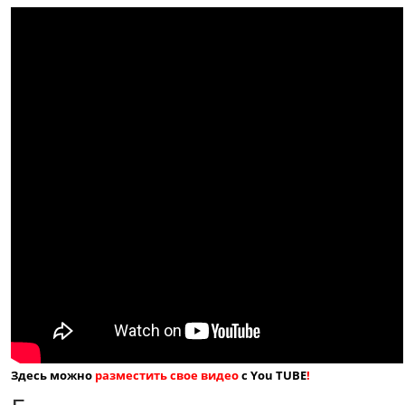
Здесь можно
разместить свое видео
с You TUBE
!