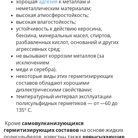
хорошая
адгезия
к металлам и
неметаллическим материалам;
высокая атмосферостойкость;
высокая влагостойкость;
устойчивость к действию керосина,
бензина, минеральных масел, спиртов,
разбавленных кислот, оснований и других
агрессивных сред;
не вызывают коррозии металлов (за
исключением
меди и серебра).
некоторые виды этих герметизирующих
составов обладают хорошими
диэлектрическими свойствами;
температурный интервал эксплуатации
полисульфидных герметиков — от —60 до
135° С.
Кроме
самовулканизующихся
гермитизирующих составов
на основе жидких
полисульфидов, известны также
невысыхающие