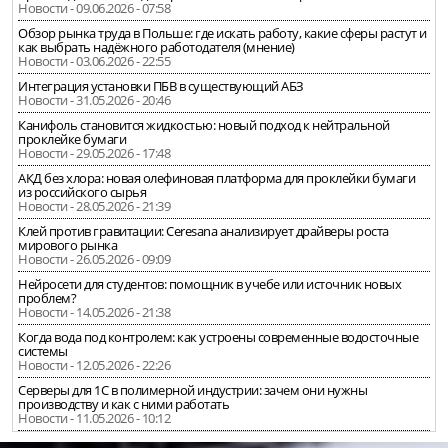
Новости - 09.06.2026 - 07:58
Обзор рынка труда в Польше: где искать работу, какие сферы растут и
как выбрать надёжного работодателя (мнение)
Новости - 03.06.2026 - 22:55
Интеграция установки ПБВ в существующий АБЗ
Новости - 31.05.2026 - 20:46
Канифоль становится жидкостью: новый подход к нейтральной
проклейке бумаги
Новости - 29.05.2026 - 17:48
АКД без хлора: новая олефиновая платформа для проклейки бумаги
из российского сырья
Новости - 28.05.2026 - 21:39
Клей против гравитации: Ceresana анализирует драйверы роста
мирового рынка
Новости - 26.05.2026 - 09:09
Нейросети для студентов: помощник в учебе или источник новых
проблем?
Новости - 14.05.2026 - 21:38
Когда вода под контролем: как устроены современные водосточные
системы
Новости - 12.05.2026 - 22:26
Серверы для 1С в полимерной индустрии: зачем они нужны
производству и как с ними работать
Новости - 11.05.2026 - 10:12