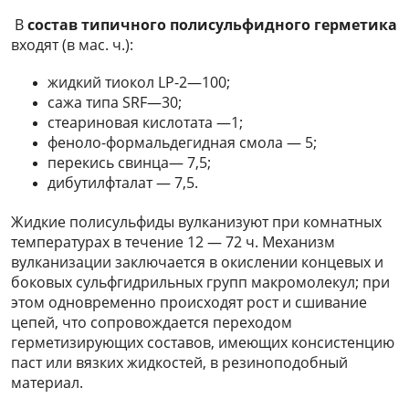
В
состав типичного полисульфидного герметика
входят (в мас. ч.):
жидкий тиокол LP-2—100;
сажа типа SRF—30;
стеариновая кислотата —1;
феноло-формальдегидная смола — 5;
перекись свинца— 7,5;
дибутилфталат — 7,5.
Жидкие полисульфиды вулканизуют при комнатных
температурax в течение 12 — 72 ч. Механизм
вулканизации заключается в окислении концевых и
боковых сульфгидрильных групп макромолекул; при
этом одновременно происходят рост и сшивание
цепей, что сопровождается переходом
герметизирующих составов, имеющих консистенцию
паст или вязких жидкостей, в резиноподобный
материал.