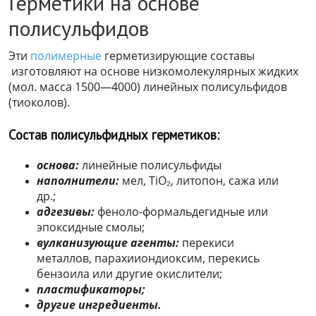
Герметики на основе
полисульфидов
Эти
полимерные
герметизирующие составы
изготовляют на основе низкомолекулярных жидких
(мол. масса 1500—4000) линейных полисульфидов
(тиоколов).
Состав полисульфидных герметиков:
основа:
линейные полисульфиды
наполнители:
мел, TiO₂, литопон, сажа или
др.;
адгезивы:
феноло-формальдегидные или
эпоксидные смолы;
вулканизующие агенты:
перекиси
металлов, парахииондиоксим, перекись
бензоила или другие окислители;
пластификаторы;
другие ингредиенты.