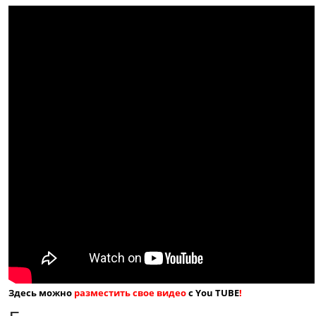
Здесь можно
разместить свое видео
с You TUBE
!