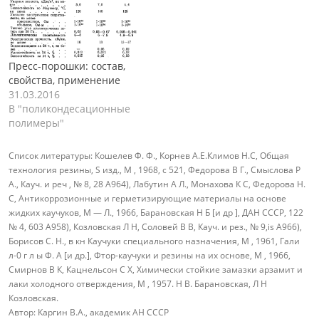
Пресс-порошки: состав,
свойства, применение
31.03.2016
В "поликондесационные
полимеры"
Список литературы:
Кошелев Ф. Ф., Корнев А.Е.Климов Н.С, Общая
технология резины, S изд., М , 1968, с 521, Федорова В Г., Смыслова Р
А., Кауч. и реч , № 8, 28 A964), Лабутин А Л., Монахова К С, Федорова Н.
С, Антикоррозионные и герметизирующие материалы на основе
жидких каучуков, М — Л., 1966, Барановская Н Б [и др ], ДАН СССР, 122
№ 4, 603 A958), Козловская Л Н, Соловей В В, Кауч. и рез., № 9,is A966),
Борисов С. Н., в кн Каучуки специального назначения, М , 1961, Гали
л-0 г л ы Ф. А [и др.], Фтор-каучуки и резины на их основе, М , 1966,
Смирнов В К, Кацнельсон С X, Химически стойкие замазки арзамит и
лаки холодного отверждения, М , 1957. Н В. Барановская, Л Н
Козловская.
Автор:
Каргин В.А., академик АН СССР