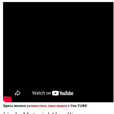
Здесь можно
разместить свое видео
с You TUBE
!