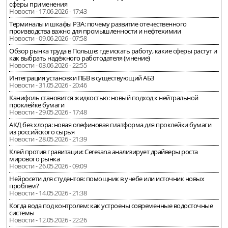
сферы применения
Новости - 17.06.2026 - 17:43
Терминалы и шкафы РЗА: почему развитие отечественного
производства важно для промышленности и нефтехимии
Новости - 09.06.2026 - 07:58
Обзор рынка труда в Польше: где искать работу, какие сферы растут и
как выбрать надёжного работодателя (мнение)
Новости - 03.06.2026 - 22:55
Интеграция установки ПБВ в существующий АБЗ
Новости - 31.05.2026 - 20:46
Канифоль становится жидкостью: новый подход к нейтральной
проклейке бумаги
Новости - 29.05.2026 - 17:48
АКД без хлора: новая олефиновая платформа для проклейки бумаги
из российского сырья
Новости - 28.05.2026 - 21:39
Клей против гравитации: Ceresana анализирует драйверы роста
мирового рынка
Новости - 26.05.2026 - 09:09
Нейросети для студентов: помощник в учебе или источник новых
проблем?
Новости - 14.05.2026 - 21:38
Когда вода под контролем: как устроены современные водосточные
системы
Новости - 12.05.2026 - 22:26