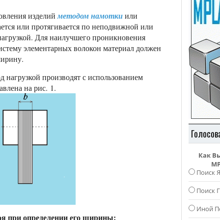
товления изделий
методом намотки
или
ется или протягивается по неподвижной или
агрузкой. Для наилучшего проникновения
систему элементарных волокон материал должен
ирину.
 нагрузкой производят с использованием
влена на рис. 1.
Голосов
Как В
MP
Поиск 
Поиск Г
Иной П
оя при определении его ширины: