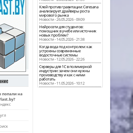
Клей против гравитации: Ceresana
анализирует драйверы роста
мирового рынка
Новости - 26.05.2026 - 09:09
Нейросети для студентов:
помощник в учебе или источник
новых проблем?
Новости - 14.05.2026 - 21:38
Когда вода под контролем: как
устроены современные
водосточные системы
Новости - 12.05.2026 - 22:26
Серверы для 1С в полимерной
индустрии: зачем они нужны
производству и как с ними
работать
ание
Новости - 11.05.2026 - 10:12
ы попали на
last.by?
Яндекс
угл
оиск