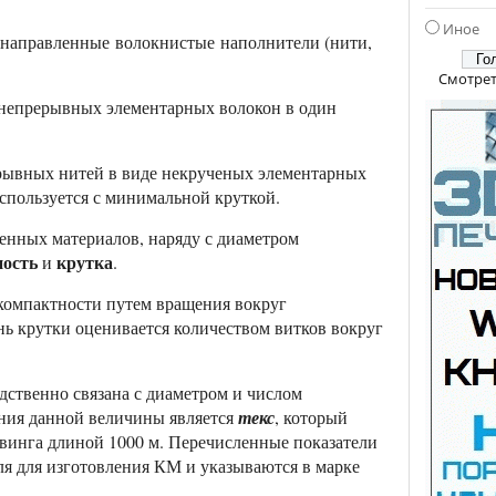
Иное
направленные волокнистые наполнители (нити,
Смотрет
 непрерывных элементарных волокон в один
ерывных нитей в виде некрученых элементарных
спользуется с минимальной круткой.
енных материалов, наряду с диаметром
ность
крутка
и
.
компактности путем вращения вокруг
ь крутки оценивается количеством витков вокруг
дственно связана с диаметром и числом
ния данной величины является
текс
, который
овинга длиной 1000 м. Перечисленные показатели
я для изготовления КМ и указываются в марке