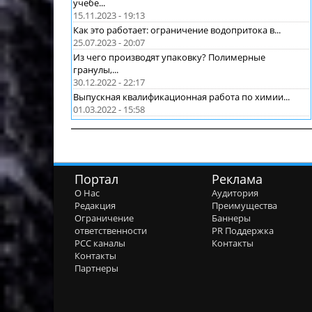
учебе...
15.11.2023 - 19:13
Как это работает: ограничение водопритока в...
25.07.2023 - 20:07
Из чего производят упаковку? Полимерные
гранулы,...
30.12.2022 - 22:17
Выпускная квалификационная работа по химии...
01.03.2022 - 15:58
Портал
Реклама
О Нас
Аудитория
Редакция
Преимущества
Ограничение
Баннеры
ответственности
PR Поддержка
РСС каналы
Контакты
Контакты
Партнеры