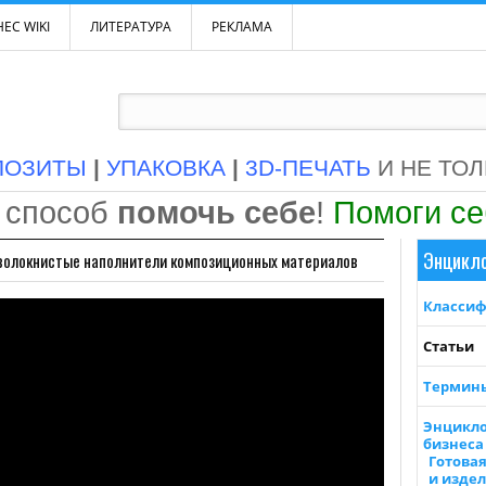
ЕС WIKI
ЛИТЕРАТУРА
РЕКЛАМА
ПОЗИТЫ
|
УПАКОВКА
|
3D-ПЕЧАТЬ
И НЕ ТО
 способ
помочь себе
!
Помоги с
Энцикл
олокнистые наполнители композиционных материалов
Класси
Статьи
Термин
Энцикл
бизнеса 
Готова
и изде