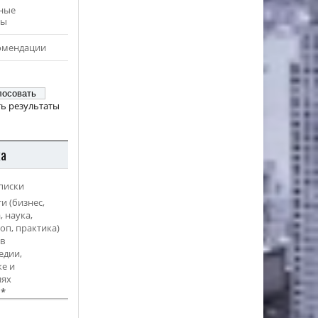
ные
ры
омендации
ь результаты
ка
писки
и (бизнес,
, наука,
оп, практика)
в
едии,
е и
иях
l
*