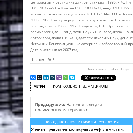
метрологии и сертификации: Белстандарт, 1996. – 7с. Н
ГОСТ 10727–91. – Взамен ГОСТ 10727–73; введ. 01.01.1993. 
Ровинги. Технические условия: ГОСТ 17139–2000. – Взамен
2006. – 16с. Нить углеродная конструкционная. Технически
во стандартов, 1986. – 11 с. Кордикова, Е. И. Пропитка
полимеров: дис. … канд. техн. наук. / Е. И. Кордикова. – Мин
Автор:
Кордикова Е.И, кандидат технических наук, доцен
Источник:
Композиционныематериалы:лабораторный практ
Дата в источнике:
2007 год
11 апреля, 2015
Заметили ошибку? Выдели
МЕТКИ
КОМПОЗИЦИОННЫЕ МАТЕРИАЛЫ
Предыдущие:
Наполнители для
полимерных материалов
Последние новости Науки и Технологий
Учёные превратили молекулы из нефти в чистый...