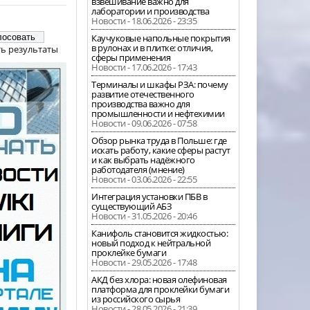
взвешивание важно для
лаборатории и производства
Новости - 18.06.2026 - 23:35
Каучуковые напольные покрытия
в рулонах и в плитке: отличия,
ь результаты
сферы применения
Новости - 17.06.2026 - 17:43
Терминалы и шкафы РЗА: почему
развитие отечественного
производства важно для
промышленности и нефтехимии
Новости - 09.06.2026 - 07:58
Обзор рынка труда в Польше: где
искать работу, какие сферы растут
и как выбрать надёжного
работодателя (мнение)
Новости - 03.06.2026 - 22:55
Интеграция установки ПБВ в
существующий АБЗ
Новости - 31.05.2026 - 20:46
Канифоль становится жидкостью:
новый подход к нейтральной
проклейке бумаги
Новости - 29.05.2026 - 17:48
АКД без хлора: новая олефиновая
платформа для проклейки бумаги
из российского сырья
Новости - 28.05.2026 - 21:39