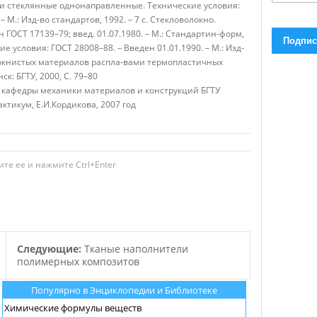
ити стеклянные однонаправленные. Технические условия:
– М.: Изд-во стандартов, 1992. – 7 с. Стекловолокно.
 ГОСТ 17139–79; введ. 01.07.1980. – М.: Стандартин-форм,
е условия: ГОСТ 28008–88. – Введен 01.01.1990. – М.: Изд-
 волокнистых материалов распла-вами термопластичных
ск: БГТУ, 2000, С. 79–80
т кафедры механики материалов и конструкций БГТУ
икум, Е.И.Кордикова, 2007 год
те ее и нажмите Ctrl+Enter
Следующие:
Тканые наполнители
полимерных композитов
Популярно в Энциклопедии и Библиотеке
Химические формулы веществ