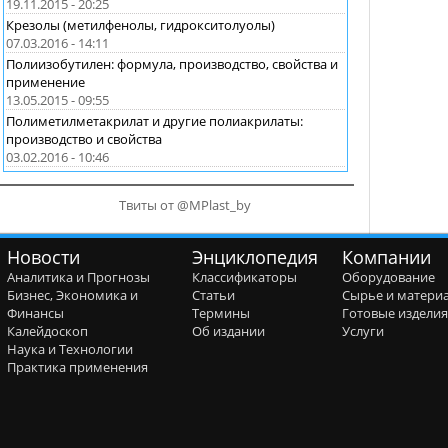
19.11.2015 - 20:25
Крезолы (метилфенолы, гидрокситолуолы)
07.03.2016 - 14:11
Полиизобутилен: формула, производство, свойства и
применение
13.05.2015 - 09:55
Полиметилметакрилат и другие полиакрилаты:
производство и свойства
03.02.2016 - 10:46
Твиты от @MPlast_by
Новости
Энциклопедия
Компании
Аналитика и Прогнозы
Классификаторы
Оборудование
Бизнес, Экономика и
Статьи
Сырье и матери
Финансы
Термины
Готовые издели
Калейдоскоп
Об издании
Услуги
Наука и Технологии
Практика применения