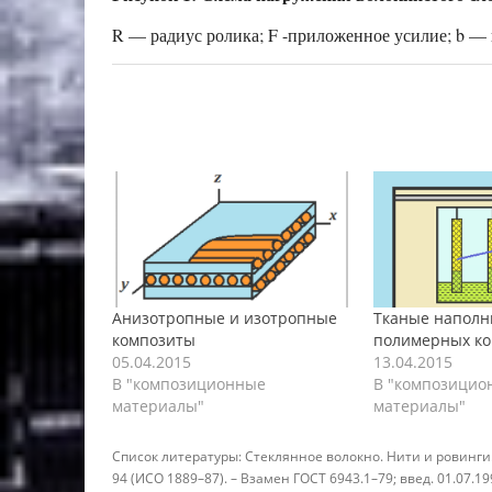
R — радиус ролика; F -приложенное усилие; b —
Анизотропные и изотропные
Тканые наполн
композиты
полимерных ко
05.04.2015
13.04.2015
В "композиционные
В "композицио
материалы"
материалы"
Список литературы:
Стеклянное волокно. Нити и ровинги
94 (ИСО 1889–87). – Взамен ГОСТ 6943.1–79; введ. 01.07.1