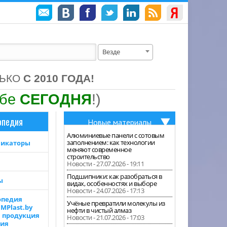
Везде
ЛЬКО
С 2010 ГОДА!
ебе
СЕГОДНЯ
!)
опедия
Новые материалы
Алюминиевые панели с сотовым
заполнением: как технологии
фикаторы
меняют современное
строительство
Новости - 27.07.2026 - 19:11
Подшипники: как разобраться в
ы
видах, особенностях и выборе
Новости - 24.07.2026 - 17:13
опедия
Учёные превратили молекулы из
MPlast.by
нефти в чистый алмаз
я продукция
Новости - 21.07.2026 - 17:03
лия