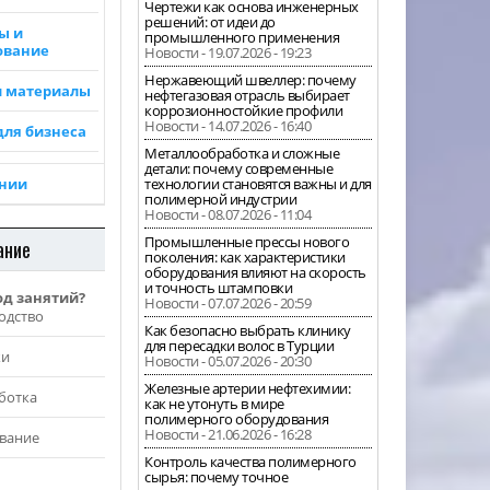
Чертежи как основа инженерных
решений: от идеи до
ы и
промышленного применения
ование
Новости - 19.07.2026 - 19:23
Нержавеющий швеллер: почему
и материалы
нефтегазовая отрасль выбирает
коррозионностойкие профили
Новости - 14.07.2026 - 16:40
для бизнеса
Металлообработка и сложные
детали: почему современные
ании
технологии становятся важны и для
полимерной индустрии
Новости - 08.07.2026 - 11:04
Промышленные прессы нового
ание
поколения: как характеристики
оборудования влияют на скорость
и точность штамповки
од занятий?
Новости - 07.07.2026 - 20:59
одство
Как безопасно выбрать клинику
для пересадки волос в Турции
жи
Новости - 05.07.2026 - 20:30
Железные артерии нефтехимии:
ботка
как не утонуть в мире
полимерного оборудования
Новости - 21.06.2026 - 16:28
вание
Контроль качества полимерного
сырья: почему точное