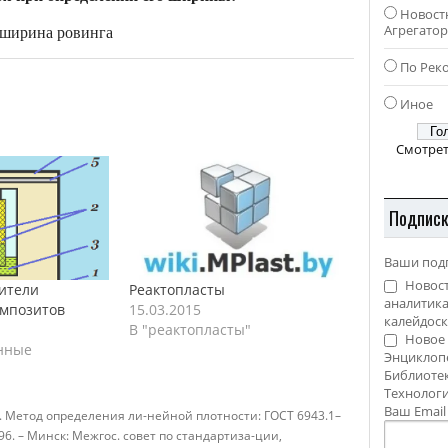
Новост
 ширина ровинга
Агрегато
По Рек
Иное
Смотрет
Подпис
Ваши под
Новост
ители
Реактопласты
аналитика
мпозитов
15.03.2015
калейдоск
В "реактопласты"
Новое 
нные
Энциклоп
Библиотек
Технолог
Ваш Emai
. Метод определения ли-нейной плотности: ГОСТ 6943.1–
996. – Минск: Межгос. совет по стандартиза-ции,