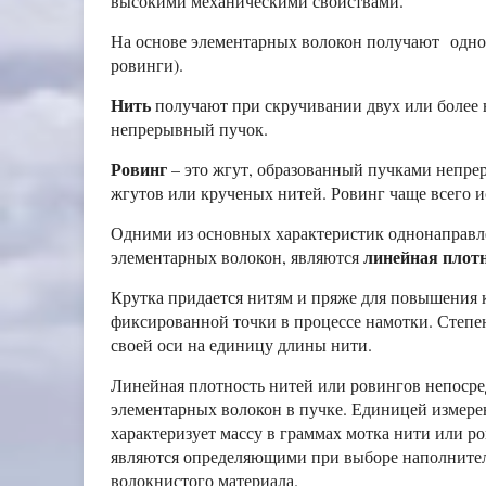
высокими механическими свойствами.
На основе элементарных волокон получают одно
ровинги).
Нить
получают при скручивании двух или более
непрерывный пучок.
Ровинг
– это жгут, образованный пучками непр
жгутов или крученых нитей. Ровинг чаще всего и
Одними из основных характеристик однонаправл
линейная плот
элементарных волокон, являются
Крутка придается нитям и пряже для повышения 
фиксированной точки в процессе намотки. Степен
своей оси на единицу длины нити.
Линейная плотность нитей или ровингов непосре
элементарных волокон в пучке. Единицей измере
характеризует массу в граммах мотка нити или р
являются определяющими при выборе наполнител
волокнистого материала.