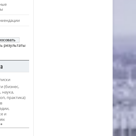
ные
ры
омендации
ь результаты
ка
писки
и (бизнес,
, наука,
оп, практика)
в
едии,
е и
иях
l
*