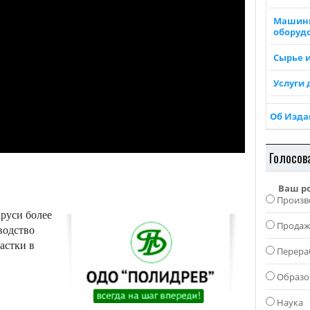
Машин
оборуд
Сырье 
Услуги 
Об Изд
Голосов
Ваш р
Произв
аруси более
Прода
водство
астки в
Перера
Образо
Наука