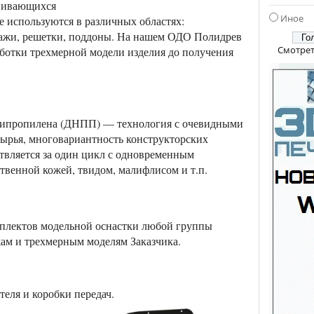
вивающихся
Иное
е используются в различных областях:
ллажи, решетки, поддоны. На нашем ОДО Полидрев
Смотрет
аботки трехмерной модели изделия до получения
олипропилена (ДНПП) — технология с очевидными
сырья, многовариантность конструкторских
твляется за один цикл с одновременным
венной кожей, твидом, малифлисом и т.п.
плектов модельной оснастки любой группы
жам и трехмерным моделям Заказчика.
еля и коробки передач.