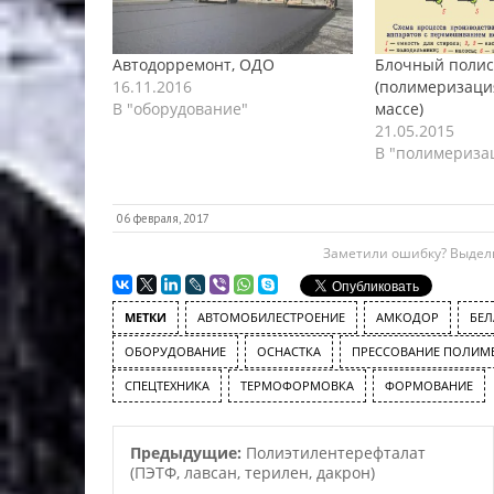
Автодорремонт, ОДО
Блочный полис
16.11.2016
(полимеризаци
В "оборудование"
массе)
21.05.2015
В "полимериза
06 февраля, 2017
Заметили ошибку? Выдели
МЕТКИ
АВТОМОБИЛЕСТРОЕНИЕ
АМКОДОР
БЕЛ
ОБОРУДОВАНИЕ
ОСНАСТКА
ПРЕССОВАНИЕ ПОЛИМ
СПЕЦТЕХНИКА
ТЕРМОФОРМОВКА
ФОРМОВАНИЕ
Предыдущие:
Полиэтилентерефталат
(ПЭТФ, лавсан, терилен, дакрон)