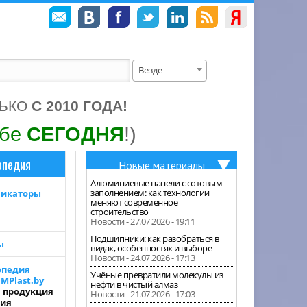
Везде
ЛЬКО
С 2010 ГОДА!
ебе
СЕГОДНЯ
!)
опедия
Новые материалы
Алюминиевые панели с сотовым
заполнением: как технологии
фикаторы
меняют современное
строительство
Новости - 27.07.2026 - 19:11
Подшипники: как разобраться в
ы
видах, особенностях и выборе
Новости - 24.07.2026 - 17:13
опедия
Учёные превратили молекулы из
MPlast.by
нефти в чистый алмаз
я продукция
Новости - 21.07.2026 - 17:03
лия