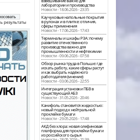
взвешивание важно для
лаборатории и производства
Новости - 18.06.2026 - 23:35
Каучуковые напольные покрытия
в рулонах и в плитке: отличия,
ь результаты
сферы применения
Новости - 17.06.2026 - 17:43
Терминалы и шкафы РЗА: почему
развитие отечественного
производства важно для
промышленности и нефтехимии
Новости - 09.06.2026 - 07:58
Обзор рынка труда в Польше: где
искать работу, какие сферы растут
и как выбрать надёжного
работодателя (мнение)
Новости - 03.06.2026 - 22:55
Интеграция установки ПБВ в
существующий АБЗ
Новости - 31.05.2026 - 20:46
Канифоль становится жидкостью:
новый подход к нейтральной
проклейке бумаги
Новости - 29.05.2026 - 17:48
АКД без хлора: новая олефиновая
платформа для проклейки бумаги
из российского сырья
Новости - 28.05.2026 - 21:39