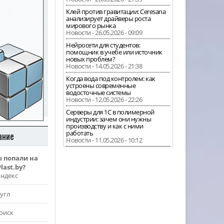
Клей против гравитации: Ceresana
анализирует драйверы роста
мирового рынка
Новости - 26.05.2026 - 09:09
Нейросети для студентов:
помощник в учебе или источник
новых проблем?
Новости - 14.05.2026 - 21:38
Когда вода под контролем: как
устроены современные
водосточные системы
Новости - 12.05.2026 - 22:26
Серверы для 1С в полимерной
индустрии: зачем они нужны
производству и как с ними
работать
ание
Новости - 11.05.2026 - 10:12
ы попали на
last.by?
Яндекс
угл
оиск