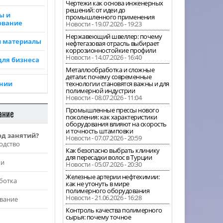
Чертежи как основа инженерных
решений: от идеи до
ы и
промышленного применения
ование
Новости - 19.07.2026 - 19:23
Нержавеющий швеллер: почему
и материалы
нефтегазовая отрасль выбирает
коррозионностойкие профили
Новости - 14.07.2026 - 16:40
для бизнеса
Металлообработка и сложные
детали: почему современные
ании
технологии становятся важны и для
полимерной индустрии
Новости - 08.07.2026 - 11:04
Промышленные прессы нового
ание
поколения: как характеристики
оборудования влияют на скорость
и точность штамповки
од занятий?
Новости - 07.07.2026 - 20:59
одство
Как безопасно выбрать клинику
для пересадки волос в Турции
жи
Новости - 05.07.2026 - 20:30
Железные артерии нефтехимии:
ботка
как не утонуть в мире
полимерного оборудования
Новости - 21.06.2026 - 16:28
вание
Контроль качества полимерного
сырья: почему точное