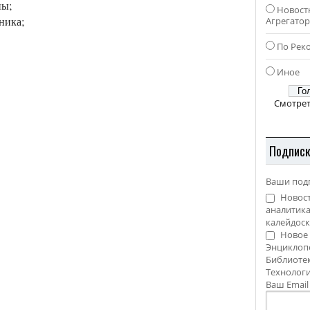
ны;
Новост
ника;
Агрегато
По Рек
Иное
Смотрет
Подпис
Ваши под
Новост
аналитика
калейдоск
Новое 
Энциклоп
Библиотек
Технолог
Ваш Emai