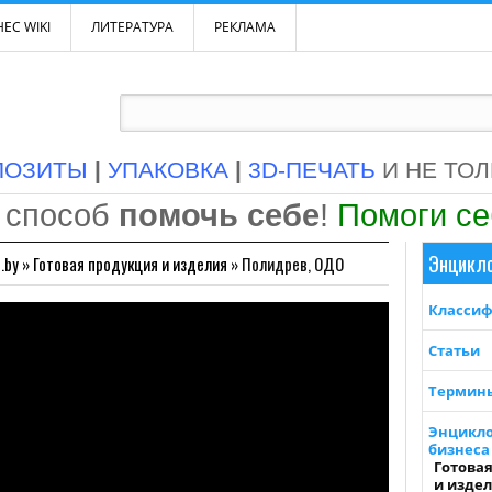
ЕС WIKI
ЛИТЕРАТУРА
РЕКЛАМА
ПОЗИТЫ
|
УПАКОВКА
|
3D-ПЕЧАТЬ
И НЕ ТО
 способ
помочь себе
!
Помоги с
Энцикл
.by
»
Готовая продукция и изделия
»
Полидрев, ОДО
Класси
Статьи
Термин
Энцикл
бизнеса 
Готова
и изде