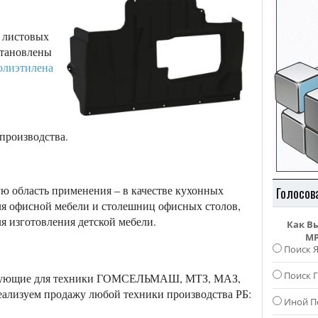
 листовых
становлены
олиэтилена
производства.
 область применения – в качестве кухонных
Голосов
для офисной мебели и столешниц офисных столов,
я изготовления детской мебели.
Как В
MP
Поиск 
Поиск Г
ктующие для техники ГОМСЕЛЬМАШ, МТЗ, МАЗ,
ализуем продажу любой техники производства РБ:
Иной П