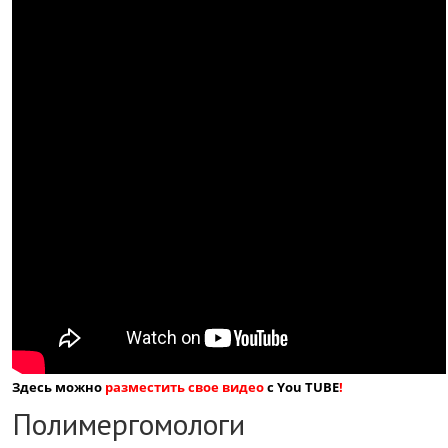
Здесь можно
разместить свое видео
с You TUBE
!
Полимергомологи