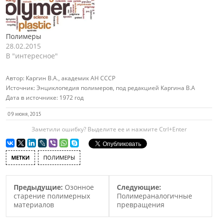
Полимеры
28.02.2015
В "интересное"
Автор:
Каргин В.А., академик АН СССР
Источник:
Энциклопедия полимеров, под редакцией Каргина В.А
Дата в источнике:
1972 год
09 июня, 2015
Заметили ошибку? Выделите ее и нажмите Ctrl+Enter
МЕТКИ
ПОЛИМЕРЫ
Предыдущие:
Озонное
Следующие:
старение полимерных
Полимераналогичные
материалов
превращения