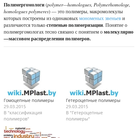
Полимергомологи
(
polymer
—
homologues
,
Polymerhomologe
,
homologues
polymeres
) —
это
полимеры
,
макромолекулы
которых
построены
из
одинаковых
мономеных
звеньев
и
степенью
полимеризации
различаются
только
.
Понятие
о
молекулярно
полимергомологах
тесно
связано
с
понятием
о
—
массовом
распределении
полимеров
.
Гомоцепные полимеры
Гетероцепные полимеры
29.03.2015
29.03.2015
В "классификация
В "Гетероцепные
полимеров"
полимеры"