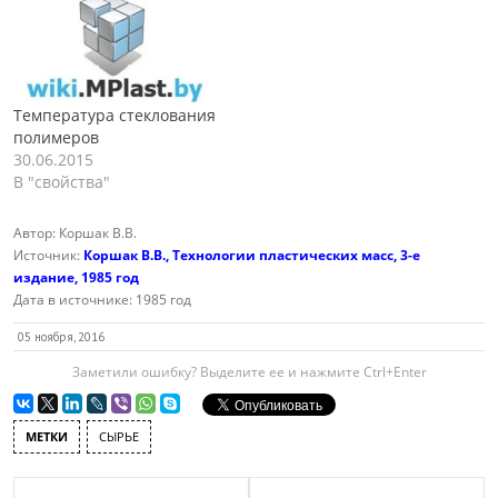
Температура стеклования
полимеров
30.06.2015
В "свойства"
Автор:
Коршак В.В.
Источник:
Коршак В.В., Технологии пластических масс, 3-е
издание, 1985 год
Дата в источнике:
1985 год
05 ноября, 2016
Заметили ошибку? Выделите ее и нажмите Ctrl+Enter
МЕТКИ
СЫРЬЕ