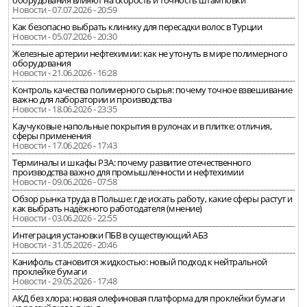
оборудования влияют на скорость и точность штамповки
Новости - 07.07.2026 - 20:59
Как безопасно выбрать клинику для пересадки волос в Турции
Новости - 05.07.2026 - 20:30
Железные артерии нефтехимии: как не утонуть в мире полимерного
оборудования
Новости - 21.06.2026 - 16:28
Контроль качества полимерного сырья: почему точное взвешивание
важно для лаборатории и производства
Новости - 18.06.2026 - 23:35
Каучуковые напольные покрытия в рулонах и в плитке: отличия,
сферы применения
Новости - 17.06.2026 - 17:43
Терминалы и шкафы РЗА: почему развитие отечественного
производства важно для промышленности и нефтехимии
Новости - 09.06.2026 - 07:58
Обзор рынка труда в Польше: где искать работу, какие сферы растут и
как выбрать надёжного работодателя (мнение)
Новости - 03.06.2026 - 22:55
Интеграция установки ПБВ в существующий АБЗ
Новости - 31.05.2026 - 20:46
Канифоль становится жидкостью: новый подход к нейтральной
проклейке бумаги
Новости - 29.05.2026 - 17:48
АКД без хлора: новая олефиновая платформа для проклейки бумаги