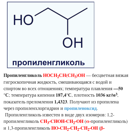
Пропиленгликоль
НОСН
СН(СН
)ОН
— бесцветная вязкая
2
3
гигроскопичная жидкость, смешивающаяся с водой и
—50
спиртом во всех отношениях; температура плавления
°С
187,4°С
1036 кг/м
3
; температура кипения
, плотность
,
1,4323
показатель преломления
. Получают из пропилена
пропиленоксид
через пропиленхлоргидрин и
.
Пропиленгликоль известен в виде двух изомеров: 1,2-
CH
-CHOH-CH
-OH
α-
пропиленгликоль
(
пропиленгликоль)
3
2
HO-CH
-CH
-CH
-OH
β-
и 1,3-пропиленгликоль
(
2
2
2