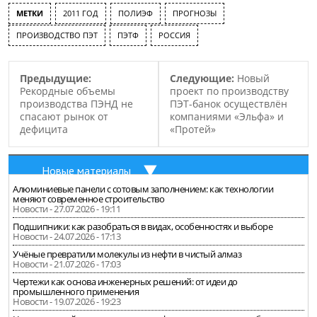
продукта до 210 000 тонн
МЕТКИ
2011 ГОД
ПОЛИЭФ
ПРОГНОЗЫ
в год, в то время как до
этого мощность
ПРОИЗВОДСТВО ПЭТ
ПЭТФ
РОССИЯ
производства ПЭТ
составляла 140 000 тонн в
год. Ориентировочная
Предыдущие:
Следующие:
Новый
стоимость реализации
Рекордные объемы
проект по производству
данного проекта
производства ПЭНД не
ПЭТ-банок осуществлён
составила примерно…
спасают рынок от
компаниями «Эльфа» и
дефицита
«Протей»
Новые материалы
Алюминиевые панели с сотовым заполнением: как технологии
меняют современное строительство
Новости - 27.07.2026 - 19:11
Подшипники: как разобраться в видах, особенностях и выборе
Новости - 24.07.2026 - 17:13
Учёные превратили молекулы из нефти в чистый алмаз
Новости - 21.07.2026 - 17:03
Чертежи как основа инженерных решений: от идеи до
промышленного применения
Новости - 19.07.2026 - 19:23