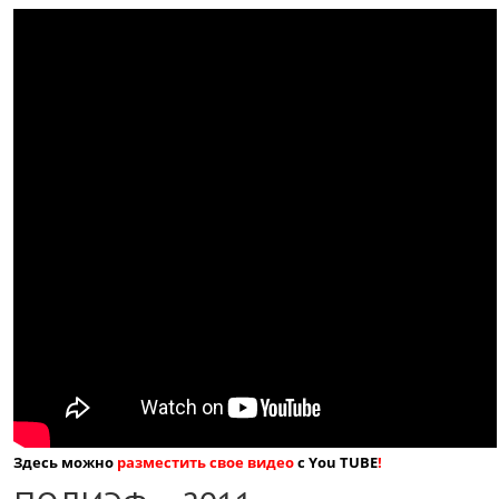
Здесь можно
разместить свое видео
с You TUBE
!