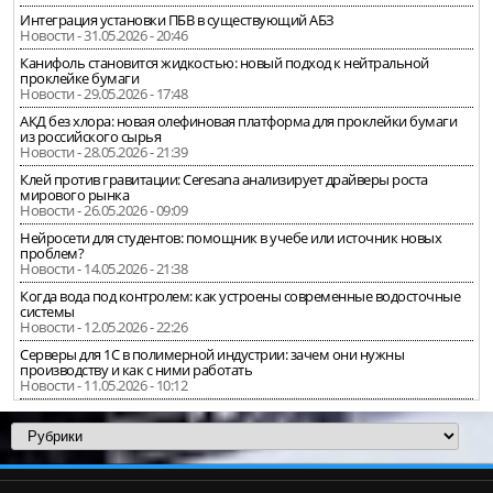
Интеграция установки ПБВ в существующий АБЗ
Новости - 31.05.2026 - 20:46
Канифоль становится жидкостью: новый подход к нейтральной
проклейке бумаги
Новости - 29.05.2026 - 17:48
АКД без хлора: новая олефиновая платформа для проклейки бумаги
из российского сырья
Новости - 28.05.2026 - 21:39
Клей против гравитации: Ceresana анализирует драйверы роста
мирового рынка
Новости - 26.05.2026 - 09:09
Нейросети для студентов: помощник в учебе или источник новых
проблем?
Новости - 14.05.2026 - 21:38
Когда вода под контролем: как устроены современные водосточные
системы
Новости - 12.05.2026 - 22:26
Серверы для 1С в полимерной индустрии: зачем они нужны
производству и как с ними работать
Новости - 11.05.2026 - 10:12