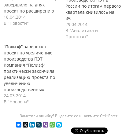
завершило на днях
России по итогам первого
проект по расширению
квартала снизилось на
своих производственных
18.04.2014
8%
мощностей по выпуску
В "Новости"
29.04.2014
ПЭТ на 70 000 тонн, на
В "Аналитика и
территории своего
Прогнозы"
комплекса в городе
“Полиэф” завершает
Благовещенск. После
проект по увеличению
реализации данного
производства ПЭТ
проекта, годовое
Компания “Полиэф”
производство ПЭТ
практически закончила
возрастет до 210 000 тонн
реализацию проекта по
в год, а мощности
увеличению
“СИБУР” по выпуску ПЭТ,…
производственных
мощностей по выпуску
24.03.2014
полиэтилентерефталата
В "Новости"
(ПЭТ). Расширение
производственных
Заметили ошибку? Выделите ее и нажмите Ctrl+Enter
мощностей ПЭТ, позволит
компании увеличить
производство данного