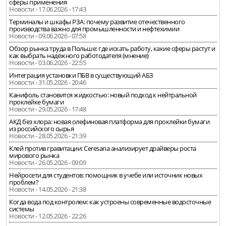
сферы применения
Новости - 17.06.2026 - 17:43
Терминалы и шкафы РЗА: почему развитие отечественного
производства важно для промышленности и нефтехимии
Новости - 09.06.2026 - 07:58
Обзор рынка труда в Польше: где искать работу, какие сферы растут и
как выбрать надёжного работодателя (мнение)
Новости - 03.06.2026 - 22:55
Интеграция установки ПБВ в существующий АБЗ
Новости - 31.05.2026 - 20:46
Канифоль становится жидкостью: новый подход к нейтральной
проклейке бумаги
Новости - 29.05.2026 - 17:48
АКД без хлора: новая олефиновая платформа для проклейки бумаги
из российского сырья
Новости - 28.05.2026 - 21:39
Клей против гравитации: Ceresana анализирует драйверы роста
мирового рынка
Новости - 26.05.2026 - 09:09
Нейросети для студентов: помощник в учебе или источник новых
проблем?
Новости - 14.05.2026 - 21:38
Когда вода под контролем: как устроены современные водосточные
системы
Новости - 12.05.2026 - 22:26