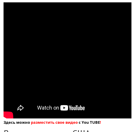
Здесь можно
разместить свое видео
с You TUBE
!