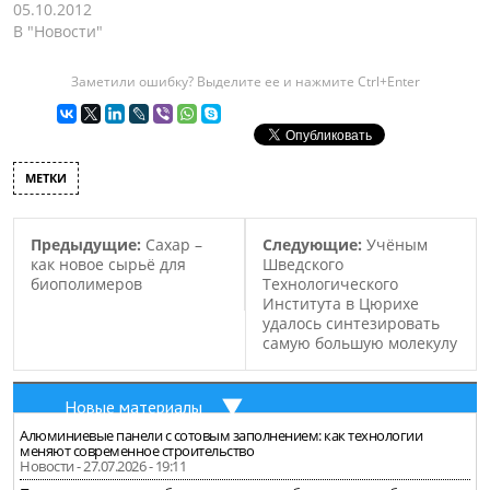
Поднебесная являлась
05.10.2012
способом гликолиза на
одним из крупнейших
В "Новости"
предприятии планируют
«производителей» мусора
снизить удельные нормы
в мире. По подсчетам в
расхода сырья и решить
Заметили ошибку? Выделите ее и нажмите Ctrl+Enter
2004 году в одном Пекине
проблему переработки
ежедневно
отходов, образующихся в
выбрасывалось около 12
процессе…
000 тонн мусора, что
МЕТКИ
составляло более 5 млн.
тонн в год. Цифра
огромная, более…
Предыдущие:
Сахар –
Следующие:
Учёным
как новое сырьё для
Шведского
биополимеров
Технологического
Института в Цюрихе
удалось синтезировать
самую большую молекулу
Новые материалы
Алюминиевые панели с сотовым заполнением: как технологии
меняют современное строительство
Новости - 27.07.2026 - 19:11