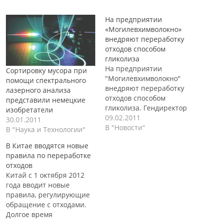
На предприятии
«Могилевхимволокно»
внедряют переработку
отходов способом
гликолиза
На предприятии
Сортировку мусора при
"Могилевхимволокно"
помощи спектрального
внедряют переработку
лазерного анализа
отходов способом
представили немецкие
гликолиза. Гендиректор
изобретатели
ОАО
09.02.2011
30.01.2011
"Могилевхимволокно",
В "Новости"
В "Наука и Технологии"
Сергей Павлович
В Китае вводятся новые
сообщил, что уже в
правила по переработке
первом квартале
отходов
текущего года
Китай с 1 октября 2012
предприятие приступит к
года вводит новые
переработке отходов
правила, регулирующие
способом гликолиза.
обращение с отходами.
Используя технологию
Долгое время
переработки отходов