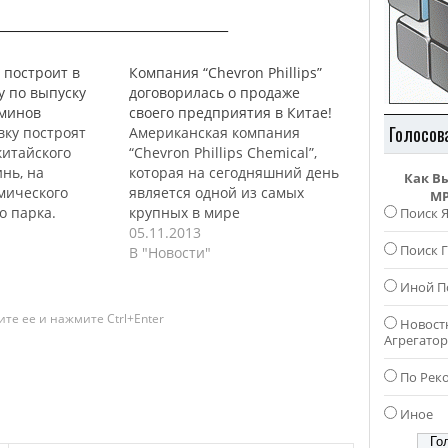
_________________________________
 построит в
Компания “Chevron Phillips”
у по выпуску
договорилась о продаже
минов
своего предприятия в Китае!
Голосов
вку построят
Американская компания
китайского
“Chevron Phillips Chemical”,
нь, на
которая на сегодняшний день
Как В
мического
является одной из самых
MP
 парка.
крупных в мире
Поиск 
то установку
нефтехимических компаний,
05.11.2013
Поиск Г
плуатацию в
приняла решение о продаже
В "Новости"
а. Новая
своего предприятия по
Иной П
т производить
производству полистирола,
дукты,
расположенного на
те ее и нажмите Ctrl+Enter
Новост
уппу
территории Китая, в
Агрегато
минов, такие
провинции Чжанцзяган.
ин (PEA) и
Руководство Американской
По Рек
пропиламин
компании, пролили свет на
 отметить, что
причины, которые побудили
Иное
ные мощности
их к продаже своего