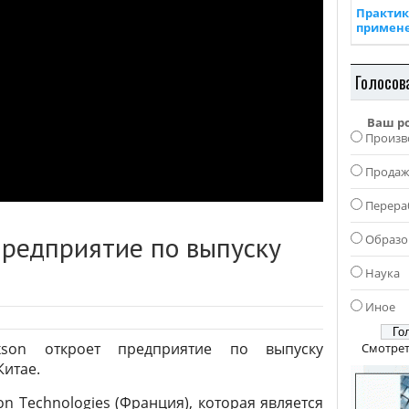
Практик
примен
Голосов
Ваш р
Произв
Прода
Перера
предприятие по выпуску
Образо
Наука
Иное
son откроет предприятие по выпуску
Смотрет
Китае.
n Technologies (Франция), которая является