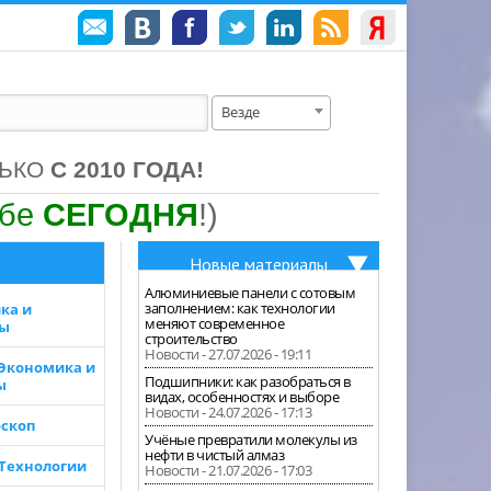
Везде
ЛЬКО
С 2010 ГОДА!
ебе
СЕГОДНЯ
!)
Новые материалы
Алюминиевые панели с сотовым
заполнением: как технологии
ка и
меняют современное
зы
строительство
Новости - 27.07.2026 - 19:11
 Экономика и
Подшипники: как разобраться в
ы
видах, особенностях и выборе
Новости - 24.07.2026 - 17:13
скоп
Учёные превратили молекулы из
нефти в чистый алмаз
 Технологии
Новости - 21.07.2026 - 17:03