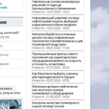
Чертежи как основа инженерных
а
решений: от идеи до
ения
промышленного применения
Новости - 19.07.2026 - 19:23
Нержавеющий швеллер: почему
ание
нефтегазовая отрасль выбирает
коррозионностойкие профили
Новости - 14.07.2026 - 16:40
од занятий?
Металлообработка и сложные
одство
детали: почему современные
технологии становятся важны и для
полимерной индустрии
жи
Новости - 08.07.2026 - 11:04
Промышленные прессы нового
ботка
поколения: как характеристики
оборудования влияют на скорость
вание
и точность штамповки
Новости - 07.07.2026 - 20:59
Как безопасно выбрать клинику
для пересадки волос в Турции
Новости - 05.07.2026 - 20:30
Железные артерии нефтехимии:
как не утонуть в мире
ь результаты
полимерного оборудования
Новости - 21.06.2026 - 16:28
Контроль качества полимерного
сырья: почему точное