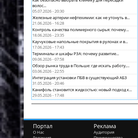
Как безопасно выбрать клинику для пересадки
волос...
05.07.2026 - 20:30
Железные артерии нефтехимии: как не утонуть в...
21.06.2026 - 16:28
Контроль качества полимерного сырья: почему...
18.06.2026 - 23:35
Каучуковые напольные покрытия в рулонах и в...
17.06.2026 - 17:43
Терминалы и шкафы РЗА: почему развитие...
09.06.2026 - 07:58
Обзор рынка труда в Польше: где искать работу,...
03.06.2026 - 22:55
Интеграция установки ПБВ в существующий АБЗ
31.05.2026 - 20:46
Канифоль становится жидкостью: новый подход к...
29.05.2026 - 17:48
Портал
Реклама
О Нас
Аудитория
Редакция
Преимущества