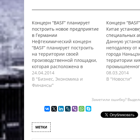
_________________________________________________
Концерн “BASF” планирует
Концерн “BASF”
построить новое предприятие
Китае установк
в Германии
специальных а
Нефтехимический концерн
Данную устано
“BASF” планирует построить
неподалеку от 
на территории своей
города Наньцзи
производственной площадки,
территории хи
которая расположена в
промышленного
немецком городе
24.04.2014
Планируется, ч
08.03.2014
Людвигсхафен, новый
В "Бизнес, Экономика и
запустят в экс
В "Новости"
комплекс, который будет
Финансы"
конце 2015 год
специализироваться на
установка буде
выпуске специальных аминов.
различные про
Заметили ошибку? Выдели
Годовая мощность данного
входящие в гр
предприятия должна
специальных а
составить около 12 000 тонн, а
как полиэфирам
ввести его в эксплуатацию
диметиламино
МЕТКИ
намерены уже в 2015 году. На
(DMAPA). Стоит
данном комплексе будут
производствен