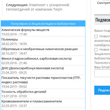
ной продукции,
предприятия в Китае.…
Смотрет
Следующие:
Композит с ускоренной
теплоотдачей от компании Teijin
Подпис
Популярно в Энциклопедии и Библиотеке
Химические формулы веществ
Ваши под
19.03.2016 - 17:40
Новост
Полимеры
аналитика
28.02.2015 - 18:50
калейдоск
Обратимые и необратимые химические реакции
Новое 
28.10.2017 - 18:47
Энциклоп
Библиотек
Фенол (гидроксибензол, карболовая кислота)
Технолог
02.03.2016 - 21:46
Ваш Emai
ДНК (Дезоксирибонуклеиновая кислота)
25.04.2015 - 09:25
Показатель текучести расплава термопластов (ПТР,
индекс расплава)
19.04.2015 - 09:02
Точность обработки деталей
13.07.2018 - 07:03
Кровезаменители и плазмозаменители
22.03.2015 - 23:37