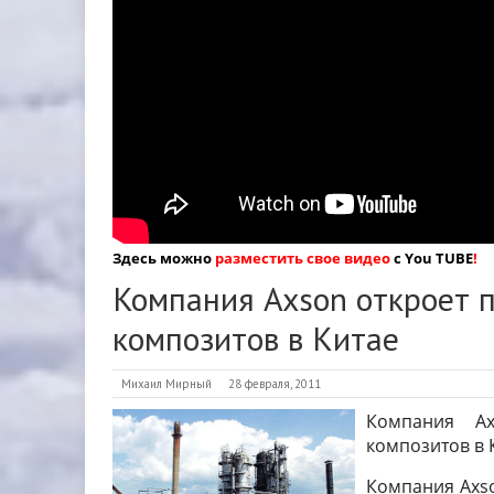
Здесь можно
разместить свое видео
с You TUBE
!
Компания Axson откроет 
композитов в Китае
Михаил Мирный
28 февраля, 2011
Компания Ax
композитов в 
Компания Axso