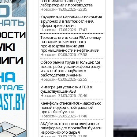
взвешивание важно для
лаборатории и производства
Новости - 18.06.2026 - 23:35
Каучуковые напольные покрытия
в рулонах и в плитке: отличия,
сферы применения
Новости - 17.06.2026 - 17:43
Терминалы и шкафы РЗА: почему
развитие отечественного
производства важно для
промышленности и нефтехимии
Новости - 09.06.2026 - 07:58
Обзор рынка труда в Польше: где
искать работу, какие сферы растут
и как выбрать надёжного
работодателя (мнение)
Новости - 03.06.2026 - 22:55
Интеграция установки ПБВ в
существующий АБЗ
Новости - 31.05.2026 - 20:46
Канифоль становится жидкостью:
новый подход к нейтральной
проклейке бумаги
Новости - 29.05.2026 - 17:48
АКД без хлора: новая олефиновая
платформа для проклейки бумаги
из российского сырья
Новости - 28.05.2026 - 21:39