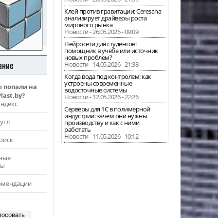
Клей против гравитации: Ceresana
анализирует драйверы роста
мирового рынка
Новости - 26.05.2026 - 09:09
Нейросети для студентов:
помощник в учебе или источник
новых проблем?
ание
Новости - 14.05.2026 - 21:38
Когда вода под контролем: как
устроены современные
ы попали на
водосточные системы
last.by?
Новости - 12.05.2026 - 22:26
Яндекс
Серверы для 1С в полимерной
индустрии: зачем они нужны
угл
производству и как с ними
работать
Новости - 11.05.2026 - 10:12
оиск
ные
ры
омендации