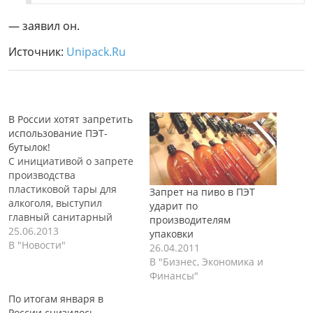
— заявил он.
Источник:
Unipack.Ru
В России хотят запретить
использование ПЭТ-
бутылок!
С инициативой о запрете
производства
пластиковой тары для
Запрет на пиво в ПЭТ
алкоголя, выступил
ударит по
главный санитарный
производителям
врач России Геннадий
25.06.2013
упаковки
Онищенко. Данное
В "Новости"
26.04.2011
предложение было
В "Бизнес, Экономика и
сделано после
Финансы"
исследования, которое
По итогам января в
проводила санитарная
России снизилось