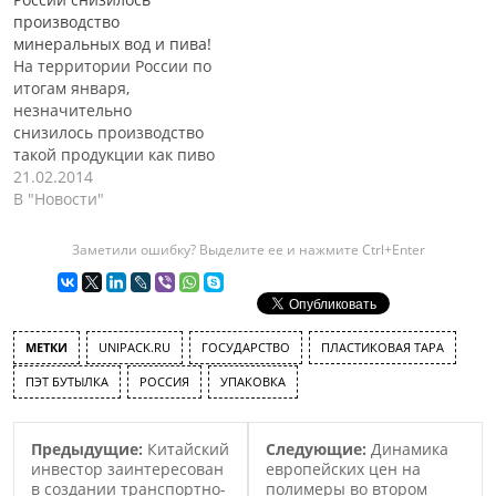
служба, по результатам
производство
которого в упаковке было
минеральных вод и пива!
обнаружено вредное для
На территории России по
здоровья вещество-
итогам января,
дибутилфтолат. Геннадий
незначительно
Онищенко отметил, что
снизилось производство
данное вещество крайне
такой продукции как пиво
негативно влияет на
и минеральные воды, по
21.02.2014
человеческий организм,
сравнению с январем
В "Новости"
особенно…
месяцем 2013 года. Так в
январе этого года было
Заметили ошибку? Выделите ее и нажмите Ctrl+Enter
произведено на 1.5%
меньше минеральных
вод и на 1.1% меньше
пива. Общий объем
МЕТКИ
UNIPACK.RU
ГОСУДАРСТВО
ПЛАСТИКОВАЯ ТАРА
произведенного в Росси
пива, по итогам января,
ПЭТ БУТЫЛКА
РОССИЯ
УПАКОВКА
составил…
Предыдущие:
Китайский
Следующие:
Динамика
инвестор заинтересован
европейских цен на
в создании транспортно-
полимеры во втором