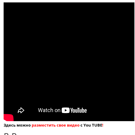
Здесь можно
разместить свое видео
с You TUBE
!