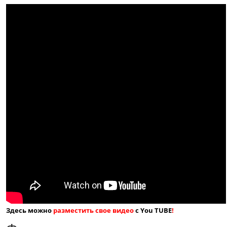
Здесь можно
разместить свое видео
с You TUBE
!