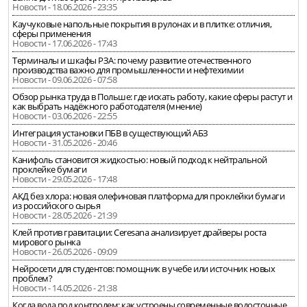
Новости - 18.06.2026 - 23:35
Каучуковые напольные покрытия в рулонах и в плитке: отличия,
сферы применения
Новости - 17.06.2026 - 17:43
Терминалы и шкафы РЗА: почему развитие отечественного
производства важно для промышленности и нефтехимии
Новости - 09.06.2026 - 07:58
Обзор рынка труда в Польше: где искать работу, какие сферы растут и
как выбрать надёжного работодателя (мнение)
Новости - 03.06.2026 - 22:55
Интеграция установки ПБВ в существующий АБЗ
Новости - 31.05.2026 - 20:46
Канифоль становится жидкостью: новый подход к нейтральной
проклейке бумаги
Новости - 29.05.2026 - 17:48
АКД без хлора: новая олефиновая платформа для проклейки бумаги
из российского сырья
Новости - 28.05.2026 - 21:39
Клей против гравитации: Ceresana анализирует драйверы роста
мирового рынка
Новости - 26.05.2026 - 09:09
Нейросети для студентов: помощник в учебе или источник новых
проблем?
Новости - 14.05.2026 - 21:38
Когда вода под контролем: как устроены современные водосточные