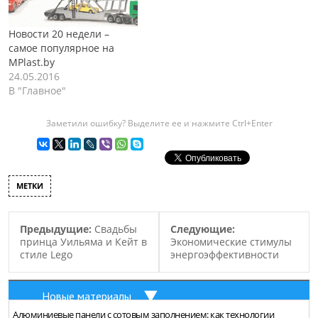
Новости 20 недели –
самое популярное на
MPlast.by
24.05.2016
В "Главное"
Заметили ошибку? Выделите ее и нажмите Ctrl+Enter
МЕТКИ
Предыдущие:
Cвадьбы
Следующие:
принца Уильяма и Кейт в
Экономические стимулы
стиле Lego
энергоэффективности
Новые материалы
Алюминиевые панели с сотовым заполнением: как технологии