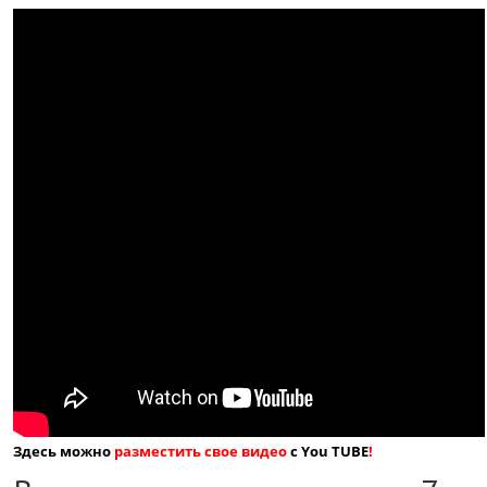
Здесь можно
разместить свое видео
с You TUBE
!