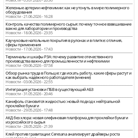
Новости - 05.07.2026 - 20:30
Железные артерии нефтехимии: как не утонуть в мире полимерного
оборудования
Новости - 21.06.2026 - 16:28
Контроль качества полимерного сырья: почему точное взвешивание
важно для лаборатории и производства
Новости - 18.06.2026 - 23:35
Каучуковые напольные покрытия в рулонах и в плитке: отличия,
сферы применения
Новости - 17.06.2026 - 17:43
Терминалы и шкафы РЗА: почему развитие отечественного
производства важно для промышленности и нефтехимии
Новости - 09.06.2026 - 07:58
Обзор рынка труда в Польше: где искать работу, какие сферы растут и
как выбрать надёжного работодателя (мнение)
Новости - 03.06.2026 - 22:55
Интеграция установки ПБВ в существующий АБЗ
Новости - 31.05.2026 - 20:46
Канифоль становится жидкостью: новый подход к нейтральной
проклейке бумаги
Новости - 29.05.2026 - 17:48
АКД без хлора: новая олефиновая платформа для проклейки бумаги
из российского сырья
Новости - 28.05.2026 - 21:39
Клей против гравитации: Ceresana анализирует драйверы роста