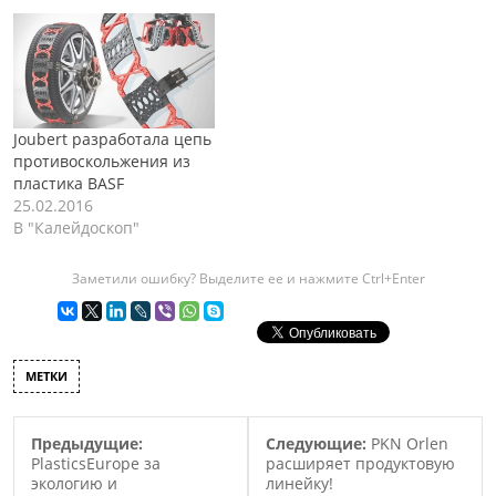
Joubert разработала цепь
противоскольжения из
пластика BASF
25.02.2016
В "Калейдоскоп"
Заметили ошибку? Выделите ее и нажмите Ctrl+Enter
МЕТКИ
Предыдущие:
Следующие:
PKN Orlen
PlasticsEurope за
расширяет продуктовую
экологию и
линейку!