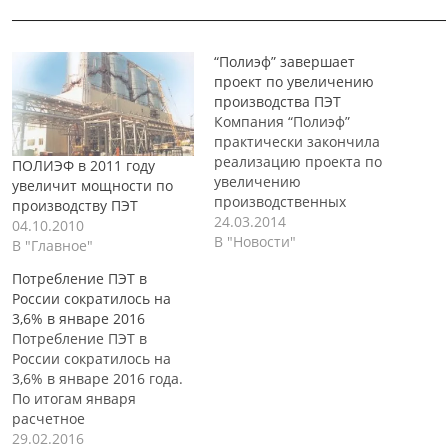
______________________________________________________________
“Полиэф” завершает
проект по увеличению
производства ПЭТ
Компания “Полиэф”
практически закончила
реализацию проекта по
ПОЛИЭФ в 2011 году
увеличению
увеличит мощности по
производственных
производству ПЭТ
мощностей по выпуску
24.03.2014
04.10.2010
полиэтилентерефталата
В "Новости"
В "Главное"
(ПЭТ). Расширение
Потребление ПЭТ в
производственных
России сократилось на
мощностей ПЭТ, позволит
3,6% в январе 2016
компании увеличить
Потребление ПЭТ в
производство данного
России сократилось на
продукта до 210 000 тонн
3,6% в январе 2016 года.
в год, в то время как до
По итогам января
этого мощность
расчетное
производства ПЭТ
потребление полиэтилентерефталата (ПЭТ)
29.02.2016
составляла 140 000 тонн в