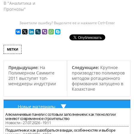
на территории
В "Аналитика и
год. Ориентировочная
Российской
Прогнозы"
стоимость реализации
Федерации сократилось
данного проекта
на 3,6% относительно
составила примерно…
Заметили ошибку? Выделите ее и нажмите Ctrl+Enter
декабря предыдущего
года, сообщается в
СканПласте компании
Маркет Репорт. В
МЕТКИ
сравнении с январем
2014 года расчетное
потребление в январе
Предыдущие:
На
Следующие:
Крупное
года нынешнего упало на
Полимерном Саммите
производство полимеров
10%. Эксперты обращают
2011 выступят топ-
методом ротационного
внимание,…
менеджеры индустрии
формования запущено в
Казахстане
Новые материалы
Алюминиевые панели с сотовым заполнением: как технологии
меняют современное строительство
Новости - 27.07.2026 - 19:11
Подшипники: как разобраться в видах, особенностях и выборе