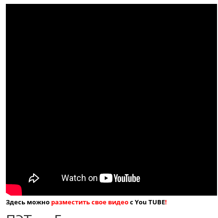
Здесь можно
разместить свое видео
с You TUBE
!