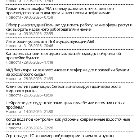
Новости - 17.06.2026 - 17:43
Терминалы и шкафы РЗА: почему развитие отечественного
производства важно для промышленности и нефтехимии
Новости - 09.06.2026 - 07:58
Обзор рынка труда в Польше: где искать работу, какие сферы растут и
как выбрать надёжного работодателя (мнение)
Новости - 03.06.2026 - 22:55
Интеграция установки ПБВ в существующий АБЗ
Новости - 31.05.2026 - 20:46
Канифоль становится жидкостью: новый подход к нейтральной
проклейке бумаги
Новости - 29.05.2026 - 17:48
АКД без хлора: новая олефиновая платформа для проклейки бумаги
из российского сырья
Новости - 28.05.2026 - 21:39
Клей против гравитации: Ceresana анализирует драйверы роста
мирового рынка
Новости - 26.05.2026 - 09:09
Нейросети для студентов: помощник в учебе или источник новых
проблем?
Новости - 14.05.2026 - 21:38
Когда вода под контролем: как устроены современные водосточные
системы
Новости - 12.05.2026 - 22:26
Серверы для 1С в полимерной индустрии: зачем они нужны