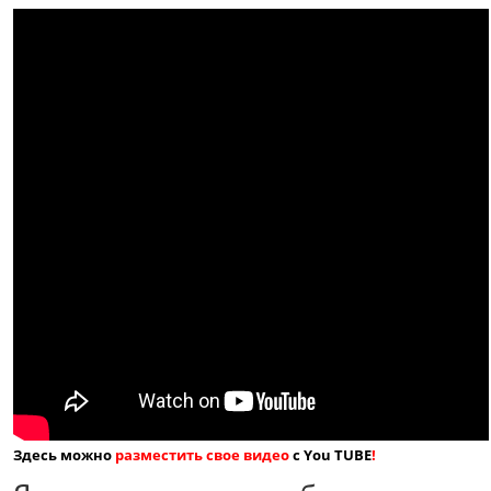
Здесь можно
разместить свое видео
с You TUBE
!