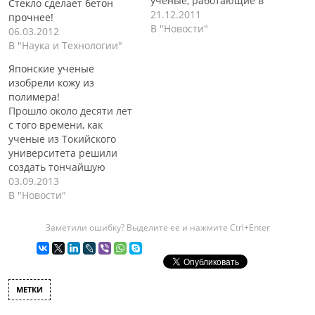
ученые, работающие в
Стекло сделает бетон
национальной
21.12.2011
прочнее!
лаборатории Лос-
В "Новости"
06.03.2012
Аламосса, получили
В "Наука и Технологии"
качественно новый вид
Японские ученые
полимера! Уникальным
изобрели кожу из
новый материал делает
полимера!
возможность применения
Прошло около десяти лет
его в производстве так
с того времени, как
называемых «Зеленых»
ученые из Токийского
(Экологически чистых)
университета решили
окон, а также нового вида
создать тончайшую
дисплеев и корпусов для
полимерную пленку,
03.09.2013
солнечных батарей.
внутри которой они
В "Новости"
Реализацией проекта,
намеревались поместить
кроме специалистов…
электронные датчики
Заметили ошибку? Выделите ее и нажмите Ctrl+Enter
измерения температуры
и давления. Изначально
ее планировалось
использовать в качестве
МЕТКИ
кожи для манипуляторов
роботов и таким образом