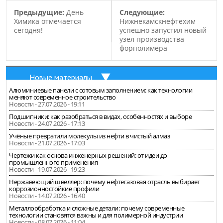
наделить их
Предыдущие:
День
Следующие:
способностью к
Химика отмечается
Нижнекамскнефтехим
осязанию. Но в процессе
сегодня!
успешно запустил новый
работы,…
узел производства
форполимера
Новые материалы
Алюминиевые панели с сотовым заполнением: как технологии
меняют современное строительство
Новости - 27.07.2026 - 19:11
Подшипники: как разобраться в видах, особенностях и выборе
Новости - 24.07.2026 - 17:13
Учёные превратили молекулы из нефти в чистый алмаз
Новости - 21.07.2026 - 17:03
Чертежи как основа инженерных решений: от идеи до
промышленного применения
Новости - 19.07.2026 - 19:23
Нержавеющий швеллер: почему нефтегазовая отрасль выбирает
коррозионностойкие профили
Новости - 14.07.2026 - 16:40
Металлообработка и сложные детали: почему современные
технологии становятся важны и для полимерной индустрии
Новости - 08.07.2026 - 11:04