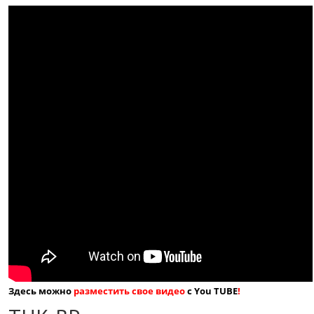
Здесь можно
разместить свое видео
с You TUBE
!