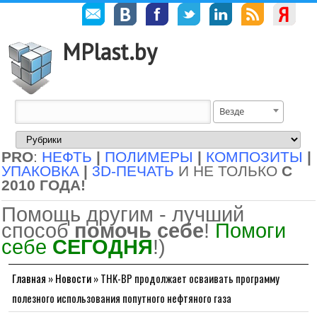
MPlast.by
Везде
PRO
:
НЕФТЬ
|
ПОЛИМЕРЫ
|
КОМПОЗИТЫ
|
УПАКОВКА
|
3D-ПЕЧАТЬ
И НЕ ТОЛЬКО
С
2010 ГОДА!
Помощь другим - лучший
способ
помочь себе
!
Помоги
себе
СЕГОДНЯ
!)
Главная
»
Новости
»
THK-BP продолжает осваивать программу
полезного использования попутного нефтяного газа