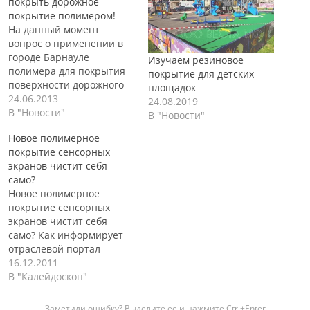
покрыть дорожное
покрытие полимером!
На данный момент
вопрос о применении в
городе Барнауле
Изучаем резиновое
полимера для покрытия
покрытие для детских
поверхности дорожного
площадок
полотна,
24.06.2013
24.08.2019
рассматривается
В "Новости"
В "Новости"
специалистами
Новое полимерное
городского комитета по
покрытие сенсорных
дорожному хозяйству и
экранов чистит себя
транспорту. Данный
само?
полимер значительно
Новое полимерное
повышает защиту
покрытие сенсорных
дорожного покрытия от
экранов чистит себя
воздействия внешней
само? Как информирует
среды. При нанесении на
отраслевой портал
дорожное полотно,
ПластЭксперт, ученые из
16.12.2011
полимер проникает и
Института исследований
В "Калейдоскоп"
полностью закупоривает
в области полимеров
поры в асфальте. Были
общества имени Макса
проведены…
Заметили ошибку? Выделите ее и нажмите Ctrl+Enter