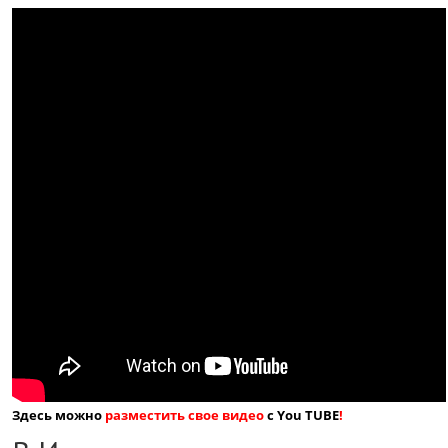
Здесь можно
разместить свое видео
с You TUBE
!