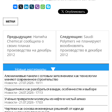
Планка, объявили о
создании нового
полимерного покрытия
для сенсорных экранов.
МЕТКИ
Уникальной новую
разработку делает
заявленное и весьма
Предыдущие:
Hanwha
Следующие:
Saudi
необчное свойство –
Chemical сообщила о
Polymers не планируют
способность
своих планах
возобновлять
самоочищаться! Новое
производства на декабрь
производство в декабре
покрытие легко отражает
2012
2012
грязь,…
Новые материалы
Алюминиевые панели с сотовым заполнением: как технологии
меняют современное строительство
Новости - 27.07.2026 - 19:11
Подшипники: как разобраться в видах, особенностях и выборе
Новости - 24.07.2026 - 17:13
Учёные превратили молекулы из нефти в чистый алмаз
Новости - 21.07.2026 - 17:03
Чертежи как основа инженерных решений: от идеи до