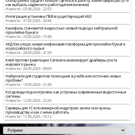
Обзор рынка труда в Польше: где искать работу, какие сферы растут и
как выбрать надёжного работодателя (мнение)
Новости - 03.06.2026 - 22:55
Интеграция установки ПБВ в существующий АБЗ
Новости - 31.05.2026 - 20:46
Канифоль становится жидкостью: новый подход к нейтральной
проклейке бумаги
Новости - 29.05.2026 - 17:48
АКД без хлора: новая олефиновая платформа для проклейки бумаги
из российского сырья
Новости - 28.05.2026 - 21:39
Клей против гравитации: Ceresana анализирует драйверы роста
мирового рынка
Новости - 26.05.2026 - 09:09
Нейросети для студентов: помощник в учебе или источник новых
проблем?
Новости - 14.05.2026 - 21:38
Когда вода под контролем: как устроены современные водосточные
системы
Новости - 12.05.2026 - 22:26
Серверы для 1С в полимерной индустрии: зачем они нужны
производству и как с ними работать
Новости - 11.05.2026 - 10:12