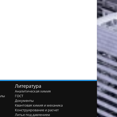
Литература
Аналитическая химия
алы
ГОСТ
я
Документы
Квантовая химия и механика
Конструирование и расчет
Литье под давлением