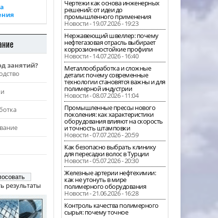
Чертежи как основа инженерных
а
решений: от идеи до
ения
промышленного применения
Новости - 19.07.2026 - 19:23
Нержавеющий швеллер: почему
ание
нефтегазовая отрасль выбирает
коррозионностойкие профили
Новости - 14.07.2026 - 16:40
од занятий?
Металлообработка и сложные
одство
детали: почему современные
технологии становятся важны и для
полимерной индустрии
жи
Новости - 08.07.2026 - 11:04
Промышленные прессы нового
ботка
поколения: как характеристики
оборудования влияют на скорость
вание
и точность штамповки
Новости - 07.07.2026 - 20:59
Как безопасно выбрать клинику
для пересадки волос в Турции
Новости - 05.07.2026 - 20:30
Железные артерии нефтехимии:
как не утонуть в мире
ь результаты
полимерного оборудования
Новости - 21.06.2026 - 16:28
Контроль качества полимерного
сырья: почему точное