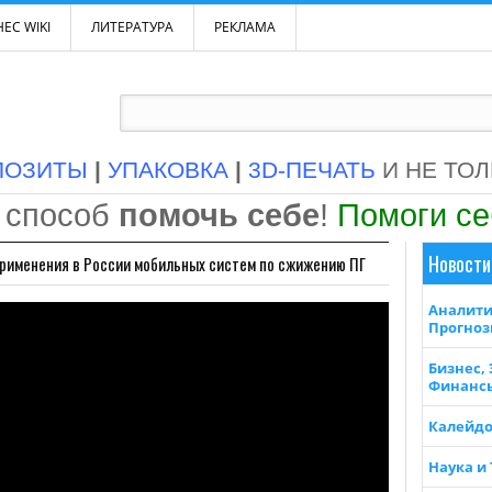
ЕС WIKI
ЛИТЕРАТУРА
РЕКЛАМА
ПОЗИТЫ
|
УПАКОВКА
|
3D-ПЕЧАТЬ
И НЕ ТО
 способ
помочь себе
!
Помоги с
Новости
применения в России мобильных систем по сжижению ПГ
Аналити
Прогно
Бизнес,
Финанс
Калейдо
Наука и