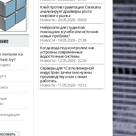
Клей против гравитации: Ceresana
анализирует драйверы роста
мирового рынка
Новости - 26.05.2026 - 09:09
Нейросети для студентов:
помощник в учебе или источник
новых проблем?
ание
Новости - 14.05.2026 - 21:38
Когда вода под контролем: как
устроены современные
ы попали на
водосточные системы
last.by?
Новости - 12.05.2026 - 22:26
Яндекс
Серверы для 1С в полимерной
индустрии: зачем они нужны
угл
производству и как с ними
работать
Новости - 11.05.2026 - 10:12
оиск
ные
ры
омендации