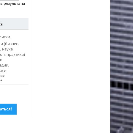
ь результаты
ка
писки
и (бизнес,
, наука,
оп, практика)
в
едии,
е и
иях
l
*