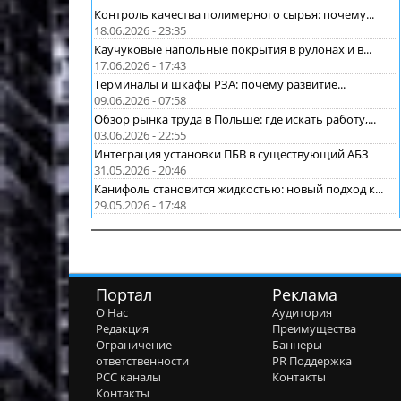
Контроль качества полимерного сырья: почему...
18.06.2026 - 23:35
Каучуковые напольные покрытия в рулонах и в...
17.06.2026 - 17:43
Терминалы и шкафы РЗА: почему развитие...
09.06.2026 - 07:58
Обзор рынка труда в Польше: где искать работу,...
03.06.2026 - 22:55
Интеграция установки ПБВ в существующий АБЗ
31.05.2026 - 20:46
Канифоль становится жидкостью: новый подход к...
29.05.2026 - 17:48
Портал
Реклама
О Нас
Аудитория
Редакция
Преимущества
Ограничение
Баннеры
ответственности
PR Поддержка
РСС каналы
Контакты
Контакты