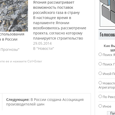
Япония рассматривает
возможность поставок
российского газа в страну
В настоящее время в
парламенте Японии
возобновилось рассмотрение
проекта, согласно которому
Голосов
спользования
планируется строительство
а в России
газопровода протяженностью
29.05.2014
Как В
1350 километров, который
В "Новости"
 Прогнозы"
MP
свяжет Россию и Японию.
Поиск 
Стоимость данного проекта
те ее и нажмите Ctrl+Enter
оценивается примерно в 6
Поиск Г
миллиардов долларов.
Иной П
Известно, что реализацию
данного проекта
Новост
поддерживает довольно
Агрегато
большая группа японских
депутатов. Данный проект
По Рек
Следующие:
В России создана Ассоциация
намереваются представить
производителей шин
премьер-министру Японии
Иное
Синдзо Абэ,…