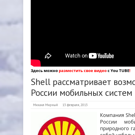
Здесь можно
разместить свое видео
с You TUBE
!
Shell рассматривает возм
России мобильных систем
Михаил Мирный
13 февраля, 2013
Компания Shel
России моб
природного га