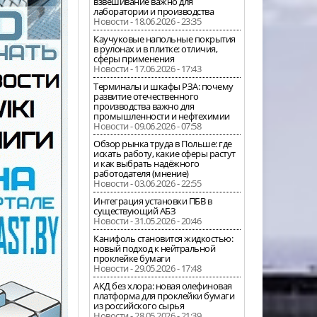
взвешивание важно для
лаборатории и производства
Новости - 18.06.2026 - 23:35
Каучуковые напольные покрытия
в рулонах и в плитке: отличия,
сферы применения
Новости - 17.06.2026 - 17:43
Терминалы и шкафы РЗА: почему
развитие отечественного
производства важно для
промышленности и нефтехимии
Новости - 09.06.2026 - 07:58
Обзор рынка труда в Польше: где
искать работу, какие сферы растут
и как выбрать надёжного
работодателя (мнение)
Новости - 03.06.2026 - 22:55
Интеграция установки ПБВ в
существующий АБЗ
Новости - 31.05.2026 - 20:46
Канифоль становится жидкостью:
новый подход к нейтральной
проклейке бумаги
Новости - 29.05.2026 - 17:48
АКД без хлора: новая олефиновая
платформа для проклейки бумаги
из российского сырья
Новости - 28.05.2026 - 21:39