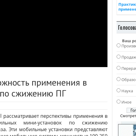
Практик
примен
Голосов
Ваш р
Произв
Прода
Перера
ожность применения в
Образо
 по сжижению ПГ
Наука
Иное
l рассматривает перспективы применения в
Смотрет
ильных мини-установок по сжижению
за. Эти мобильные установки представляют