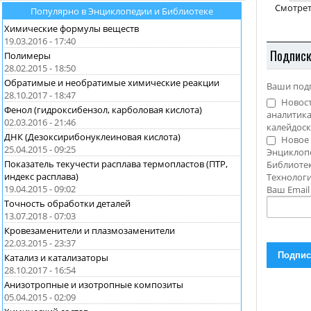
Смотрет
Популярно в Энциклопедии и Библиотеке
Химические формулы веществ
19.03.2016 - 17:40
Подпис
Полимеры
28.02.2015 - 18:50
Обратимые и необратимые химические реакции
Ваши под
28.10.2017 - 18:47
Новост
Фенол (гидроксибензол, карболовая кислота)
аналитика
02.03.2016 - 21:46
калейдоск
ДНК (Дезоксирибонуклеиновая кислота)
Новое 
25.04.2015 - 09:25
Энциклоп
Показатель текучести расплава термопластов (ПТР,
Библиотек
индекс расплава)
Технолог
19.04.2015 - 09:02
Ваш Emai
Точность обработки деталей
13.07.2018 - 07:03
Кровезаменители и плазмозаменители
22.03.2015 - 23:37
Катализ и катализаторы
28.10.2017 - 16:54
Анизотропные и изотропные композиты
05.04.2015 - 02:09