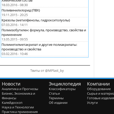
Химический состав
18.03.2016 - 08:30
Поливинилхлорид (ПВХ)
19.11.2015 - 20:25
Крезолы (метилфенолы, гидрокситолуолы)
07.03.2016 - 14:11
Полиизобутилен: формула, производство, свойства и
применение
13.05.2015 - 09:55
Полиметилметакрилат и другие полиакрилаты:
производство и свойства
03.02.2016 - 10:46
Твиты от @MPlast_by
Новости
Энциклопедия
Компании
Аналитика и Прогнозы
Классификаторы
Оборудование
Бизнес, Экономика и
Статьи
Сырье и матери
Финансы
Термины
Готовые издели
Калейдоскоп
Об издании
Услуги
Наука и Технологии
Практика применения