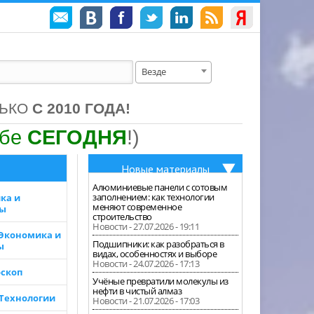
Везде
ЛЬКО
С 2010 ГОДА!
ебе
СЕГОДНЯ
!)
Новые материалы
Алюминиевые панели с сотовым
заполнением: как технологии
ка и
меняют современное
зы
строительство
Новости - 27.07.2026 - 19:11
 Экономика и
Подшипники: как разобраться в
ы
видах, особенностях и выборе
Новости - 24.07.2026 - 17:13
скоп
Учёные превратили молекулы из
нефти в чистый алмаз
 Технологии
Новости - 21.07.2026 - 17:03