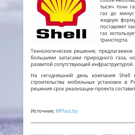
собой неболь
тысяч тонн г
газ до минус
жидкую форму
поставляет та
газ используе
транспорта.
Технологическое решение, предлагаемое
большими запасами природного газа, н
развитой сопутствующей инфраструктурой.
На сегодняшний день компания
Shell
строительства мобильных установок в Р
решения срок реализации проекта составит 
Источник:
MPlast.by
_________________________________________________