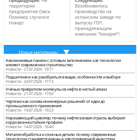
Предыдущие:
На
Следующие:
планируют приступить
территории
Возобновилось
к…
предприятия Омск-
производство на
Полимер случился
испанском заводе по
пожар!
выпуску ПЭТ,
принадлежащем
компании “Novapet”!
Новые материалы
Алюминиевые панели с сотовым заполнением: как технологии
меняют современное строительство
Новости - 27.07.2026 - 19:11
Подшипники: как разобраться в видах, особенностях и выборе
Новости - 24.07.2026 - 17:13
Учёные превратили молекулы из нефти в чистый алмаз
Новости - 21.07.2026 - 17:03
Чертежи как основа инженерных решений: от идеи до
промышленного применения
Новости - 19.07.2026 - 19:23
Нержавеющий швеллер: почему нефтегазовая отрасль выбирает
коррозионностойкие профили
Новости - 14.07.2026 - 16:40
Металлообработка и сложные детали: почему современные
технологии становятся важны и для полимерной индустрии