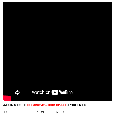
Здесь можно
разместить свое видео
с You TUBE
!