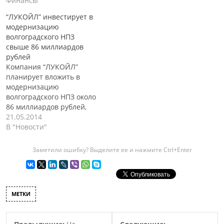
Финансы"
“ЛУКОЙЛ” инвестирует в
модернизацию
волгоградского НПЗ
свыше 86 миллиардов
рублей
Компания “ЛУКОЙЛ”
планирует вложить в
модернизацию
волгоградского НПЗ около
86 миллиардов рублей,
при этом уже в текущем
21.05.2014
году, для этих целей,
В "Новости"
будет выделено более 30
миллиардов рублей. Об
Заметили ошибку? Выделите ее и нажмите Ctrl+Enter
этом сообщил президент
компании “ЛУКОЙЛ”
Вагит Алекперов, по
итогам визита на
МЕТКИ
волгоградское
предприятие. Уже в этом
году на предприятии