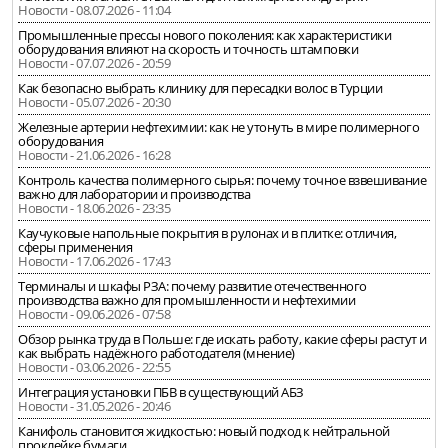
Новости - 08.07.2026 - 11:04
Промышленные прессы нового поколения: как характеристики
оборудования влияют на скорость и точность штамповки
Новости - 07.07.2026 - 20:59
Как безопасно выбрать клинику для пересадки волос в Турции
Новости - 05.07.2026 - 20:30
Железные артерии нефтехимии: как не утонуть в мире полимерного
оборудования
Новости - 21.06.2026 - 16:28
Контроль качества полимерного сырья: почему точное взвешивание
важно для лаборатории и производства
Новости - 18.06.2026 - 23:35
Каучуковые напольные покрытия в рулонах и в плитке: отличия,
сферы применения
Новости - 17.06.2026 - 17:43
Терминалы и шкафы РЗА: почему развитие отечественного
производства важно для промышленности и нефтехимии
Новости - 09.06.2026 - 07:58
Обзор рынка труда в Польше: где искать работу, какие сферы растут и
как выбрать надёжного работодателя (мнение)
Новости - 03.06.2026 - 22:55
Интеграция установки ПБВ в существующий АБЗ
Новости - 31.05.2026 - 20:46
Канифоль становится жидкостью: новый подход к нейтральной
проклейке бумаги