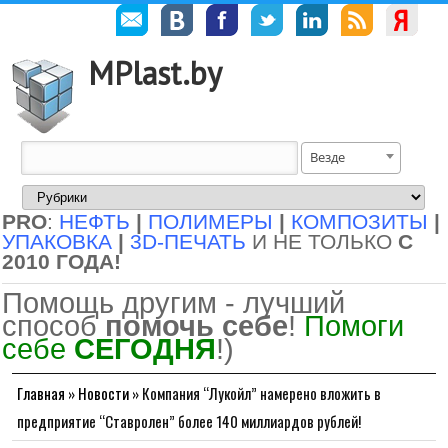
MPlast.by
Везде
PRO
:
НЕФТЬ
|
ПОЛИМЕРЫ
|
КОМПОЗИТЫ
|
УПАКОВКА
|
3D-ПЕЧАТЬ
И НЕ ТОЛЬКО
С
2010 ГОДА!
Помощь другим - лучший
способ
помочь себе
!
Помоги
себе
СЕГОДНЯ
!)
Главная
»
Новости
»
Компания “Лукойл” намерено вложить в
предприятие “Ставролен” более 140 миллиардов рублей!