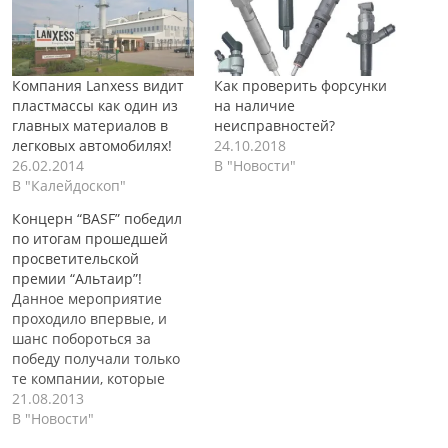
Компания Lanxess видит
Как проверить форсунки
пластмассы как один из
на наличие
главных материалов в
неисправностей?
легковых автомобилях!
24.10.2018
26.02.2014
В "Новости"
В "Калейдоскоп"
Концерн “BASF” победил
по итогам прошедшей
просветительской
премии “Альтаир”!
Данное мероприятие
проходило впервые, и
шанс побороться за
победу получали только
те компании, которые
поспособствовали своими
21.08.2013
разработками
В "Новости"
уменьшению веса