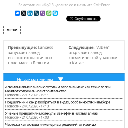
автомобиля. Концерн
Заметили ошибку? Выделите ее и нажмите Ctrl+Enter
“BASF” получил первое
место, которое им дали за
то, что они создали из
термопластов основание
МЕТКИ
для автомобильного
сидения. Замена в
автомобиле Opel Astra,
Предыдущие:
Lanxess
Следующие:
“Albea”
производителем которого
запускает завод
открывает завод
является
высокотехнологичных
косметической упаковки
концерн“General Motors”,
пластмасс в Бельгии
в Китае
металлического…
Новые материалы
Алюминиевые панели с сотовым заполнением: как технологии
меняют современное строительство
Новости - 27.07.2026 - 19:11
Подшипники: как разобраться в видах, особенностях и выборе
Новости - 24.07.2026 - 17:13
Учёные превратили молекулы из нефти в чистый алмаз
Новости - 21.07.2026 - 17:03
Чертежи как основа инженерных решений: от идеи до