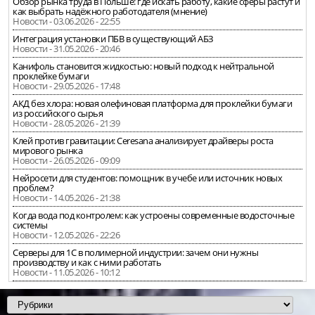
Обзор рынка труда в Польше: где искать работу, какие сферы растут и
как выбрать надёжного работодателя (мнение)
Новости - 03.06.2026 - 22:55
Интеграция установки ПБВ в существующий АБЗ
Новости - 31.05.2026 - 20:46
Канифоль становится жидкостью: новый подход к нейтральной
проклейке бумаги
Новости - 29.05.2026 - 17:48
АКД без хлора: новая олефиновая платформа для проклейки бумаги
из российского сырья
Новости - 28.05.2026 - 21:39
Клей против гравитации: Ceresana анализирует драйверы роста
мирового рынка
Новости - 26.05.2026 - 09:09
Нейросети для студентов: помощник в учебе или источник новых
проблем?
Новости - 14.05.2026 - 21:38
Когда вода под контролем: как устроены современные водосточные
системы
Новости - 12.05.2026 - 22:26
Серверы для 1С в полимерной индустрии: зачем они нужны
производству и как с ними работать
Новости - 11.05.2026 - 10:12