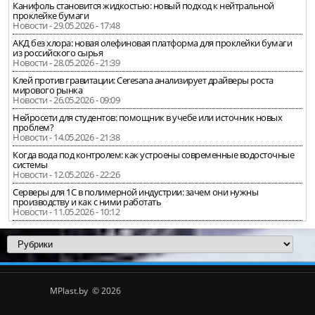
Канифоль становится жидкостью: новый подход к нейтральной
проклейке бумаги
Новости - 29.05.2026 - 17:48
АКД без хлора: новая олефиновая платформа для проклейки бумаги
из российского сырья
Новости - 28.05.2026 - 21:39
Клей против гравитации: Ceresana анализирует драйверы роста
мирового рынка
Новости - 26.05.2026 - 09:09
Нейросети для студентов: помощник в учебе или источник новых
проблем?
Новости - 14.05.2026 - 21:38
Когда вода под контролем: как устроены современные водосточные
системы
Новости - 12.05.2026 - 22:26
Серверы для 1С в полимерной индустрии: зачем они нужны
производству и как с ними работать
Новости - 11.05.2026 - 10:12
MPlast.by © 2026