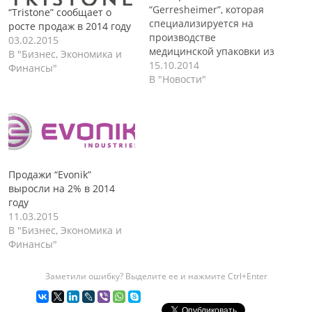
“Gerresheimer”, которая
“Tristone” сообщает о
специализируется на
росте продаж в 2014 году
производстве
03.02.2015
медицинской упаковки из
В "Бизнес, Экономика и
стекла и пластика,
15.10.2014
Финансы"
объявила о том, что
В "Новости"
ожидает роста объемов
продаж своей продукции
от 4% до 6% за период
2016-2018 гг. Такое
заявление было сделано
после подведения итогов
Продажи “Evonik”
деятельности компании
выросли на 2% в 2014
за третий квартал
году
текущего года, который
11.03.2015
показал, что выручка
В "Бизнес, Экономика и
компании…
Финансы"
Заметили ошибку? Выделите ее и нажмите Ctrl+Enter