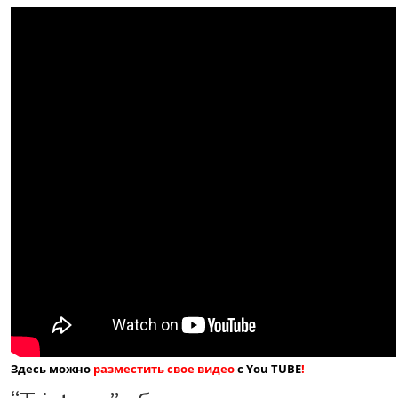
Здесь можно
разместить свое видео
с You TUBE
!