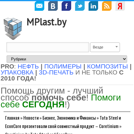
MPlast.by
Везде
PRO
:
НЕФТЬ
|
ПОЛИМЕРЫ
|
КОМПОЗИТЫ
|
УПАКОВКА
|
3D-ПЕЧАТЬ
И НЕ ТОЛЬКО
С
2010 ГОДА!
Помощь другим - лучший
способ
помочь себе
!
Помоги
себе
СЕГОДНЯ
!)
Главная
»
Новости
»
Бизнес, Экономика и Финансы
»
Tata Steel и
EconCore презентовали свой совместный продукт – Coretinium
»