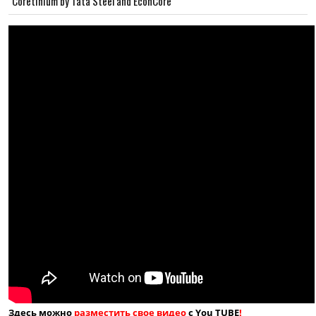
Coretinium by Tata Steel and EconCore
Здесь можно
разместить свое видео
с You TUBE
!