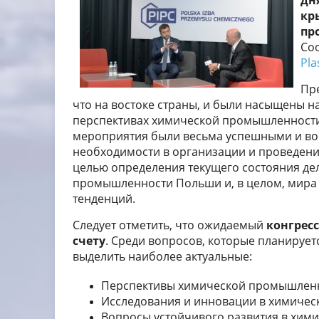
дня
кр
пр
Со
Pla
Пр
что на востоке страны, и были насыщены н
перспективах химической промышленности
мероприятия были весьма успешными и вос
необходимости в организации и проведени
целью определения текущего состояния де
промышленности Польши и, в целом, мира
тенденций.
Следует отметить, что ожидаемый
конгрес
счету
. Среди вопросов, которые планирует
выделить наиболее актуальные:
Перспективы химической промышленн
Исследования и инновации в химиче
Вопросы устойчивого развития в хим