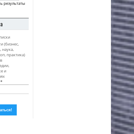
ь результаты
ка
писки
и (бизнес,
, наука,
оп, практика)
в
едии,
е и
иях
l
*