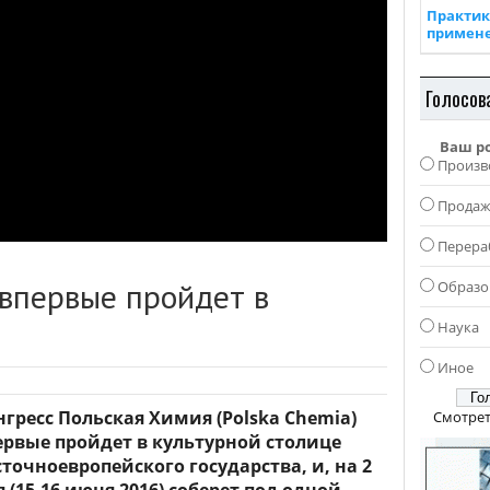
Практик
примен
Голосов
Ваш р
Произв
Прода
Перера
 впервые пройдет в
Образо
Наука
Иное
нгресс Польская Химия (Polska Chemia)
Смотрет
ервые пройдет в культурной столице
сточноевропейского государства, и, на 2