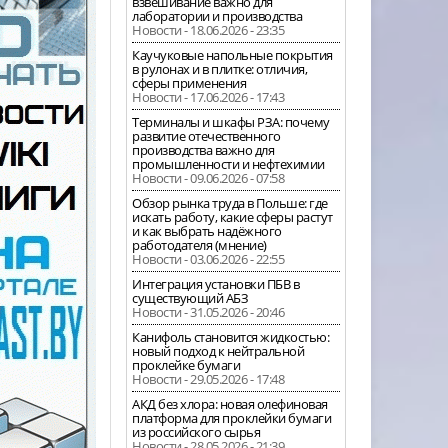
взвешивание важно для
лаборатории и производства
Новости - 18.06.2026 - 23:35
Каучуковые напольные покрытия
в рулонах и в плитке: отличия,
сферы применения
Новости - 17.06.2026 - 17:43
Терминалы и шкафы РЗА: почему
развитие отечественного
производства важно для
промышленности и нефтехимии
Новости - 09.06.2026 - 07:58
Обзор рынка труда в Польше: где
искать работу, какие сферы растут
и как выбрать надёжного
работодателя (мнение)
Новости - 03.06.2026 - 22:55
Интеграция установки ПБВ в
существующий АБЗ
Новости - 31.05.2026 - 20:46
Канифоль становится жидкостью:
новый подход к нейтральной
проклейке бумаги
Новости - 29.05.2026 - 17:48
АКД без хлора: новая олефиновая
платформа для проклейки бумаги
из российского сырья
Новости - 28.05.2026 - 21:39