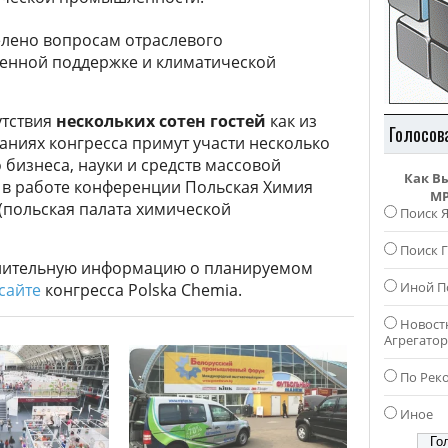
елено вопросам отраслевого
венной поддержке и климатической
утствия
нескольких сотен гостей
как из
Голосов
еданиях конгресса примут участи несколько
 бизнеса, науки и средств массовой
Как В
е в работе конференции Польская Химия
MP
(польская палата химической
Поиск 
Поиск Г
олнительную информацию о планируемом
Иной П
сайте
конгресса Polska Chemia.
Новост
Агрегато
По Рек
Иное