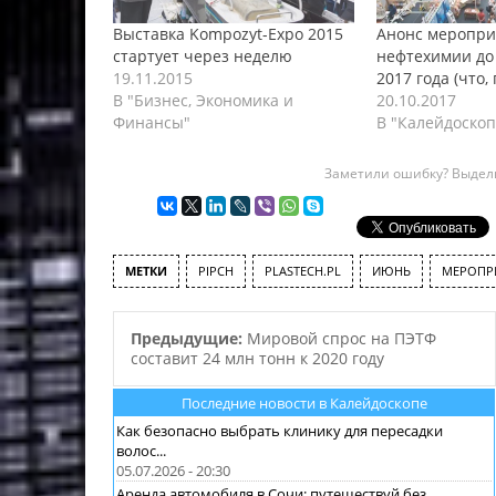
Выставка Kompozyt-Expo 2015
Анонс меропри
стартует через неделю
нефтехимии до
19.11.2015
2017 года (что, 
В "Бизнес, Экономика и
20.10.2017
Финансы"
В "Калейдоскоп
Заметили ошибку? Выдели
МЕТКИ
PIPCH
PLASTECH.PL
ИЮНЬ
МЕРОПР
Предыдущие:
Мировой спрос на ПЭТФ
составит 24 млн тонн к 2020 году
Последние новости в Калейдоскопе
Как безопасно выбрать клинику для пересадки
волос...
05.07.2026 - 20:30
Аренда автомобиля в Сочи: путешествуй без...