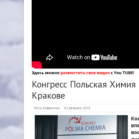
Здесь можно
разместить свое видео
с You TUBE
!
Конгресс Польская Химия
Кракове
Петр Кифоренко
02 февраля, 2016
Ко
вп
во