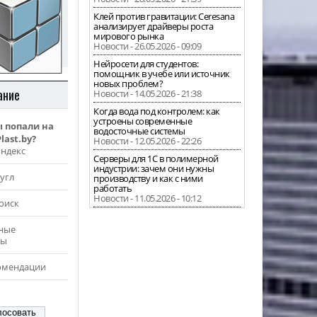
Клей против гравитации: Ceresana
анализирует драйверы роста
мирового рынка
Новости - 26.05.2026 - 09:09
Нейросети для студентов:
помощник в учебе или источник
новых проблем?
ание
Новости - 14.05.2026 - 21:38
Когда вода под контролем: как
устроены современные
ы попали на
водосточные системы
last.by?
Новости - 12.05.2026 - 22:26
Яндекс
Серверы для 1С в полимерной
индустрии: зачем они нужны
угл
производству и как с ними
работать
Новости - 11.05.2026 - 10:12
оиск
ные
ры
омендации