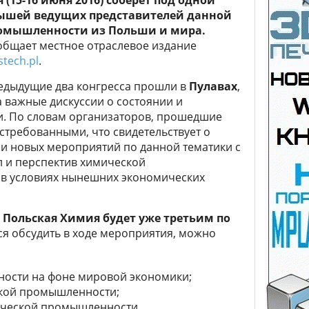
 (15-16 июня 2016) соберет под одной
ышей ведущих представителей данной
омышленности из Польши и мира.
общает местное отраслевое издание
stech.pl
.
едыдущие два конгресса прошли в
Пулавах
,
а важные дискуссии о состоянии и
. По словам организаторов, прошедшие
требованными, что свидетельствует о
и новых мероприятий по данной тематики с
л и перспектив химической
 в условиях нынешних экономических
с Польская Химия будет уже третьим по
ся обсудить в ходе мероприятия, можно
ости на фоне мировой экономики;
ской промышленности;
ической промышленности.