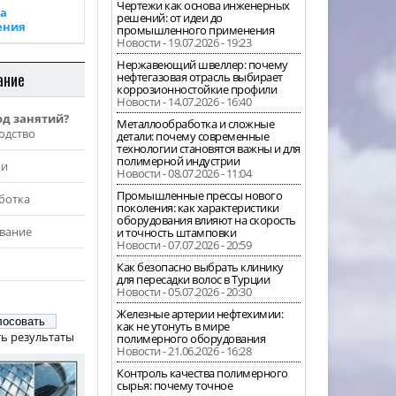
Чертежи как основа инженерных
а
решений: от идеи до
ения
промышленного применения
Новости - 19.07.2026 - 19:23
Нержавеющий швеллер: почему
ание
нефтегазовая отрасль выбирает
коррозионностойкие профили
Новости - 14.07.2026 - 16:40
од занятий?
Металлообработка и сложные
одство
детали: почему современные
технологии становятся важны и для
полимерной индустрии
жи
Новости - 08.07.2026 - 11:04
Промышленные прессы нового
ботка
поколения: как характеристики
оборудования влияют на скорость
вание
и точность штамповки
Новости - 07.07.2026 - 20:59
Как безопасно выбрать клинику
для пересадки волос в Турции
Новости - 05.07.2026 - 20:30
Железные артерии нефтехимии:
как не утонуть в мире
ь результаты
полимерного оборудования
Новости - 21.06.2026 - 16:28
Контроль качества полимерного
сырья: почему точное