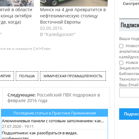
Смотрет
ятий в области
Минск на 4 дня превратится в
 конца октября
нефтехимическую столицу
где, когда)
Восточной Европы
Подпис
02.05.2016
"
В "Калейдоскоп"
Ваши под
Новост
те ее и нажмите Ctrl+Enter
аналитика
калейдоск
Новое 
Энциклоп
Библиотек
ИЯТИЯ
ПОЛЬША
ХИМИЧЕСКАЯ ПРОМЫШЛЕННОСТЬ
Технолог
Ваш Emai
Следующие:
Российский ПВХ подорожал в
феврале 2016 года
Последние статьи в Практике Применения
Алюминиевые панели с сотовым заполнением: как...
27.07.2026 - 19:11
Подшипники: как разобраться в видах,
особенностях...