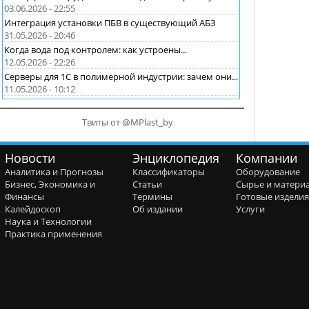
03.06.2026 - 22:55
Интеграция установки ПБВ в существующий АБЗ
31.05.2026 - 20:46
Когда вода под контролем: как устроены...
12.05.2026 - 22:26
Серверы для 1С в полимерной индустрии: зачем они...
11.05.2026 - 10:12
Твиты от @MPlast_by
Новости
Энциклопедия
Компании
Аналитика и Прогнозы
Классификаторы
Оборудование
Бизнес, Экономика и
Статьи
Сырье и матери
Финансы
Термины
Готовые издели
Калейдоскоп
Об издании
Услуги
Наука и Технологии
Практика применения