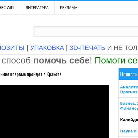
ЕС WIKI
ЛИТЕРАТУРА
РЕКЛАМА
ПОЗИТЫ
|
УПАКОВКА
|
3D-ПЕЧАТЬ
И НЕ ТО
 способ
помочь себе
!
Помоги с
Новости
Химия впервые пройдет в Кракове
Аналити
Прогно
Бизнес,
Финанс
Калейдо
Наука и