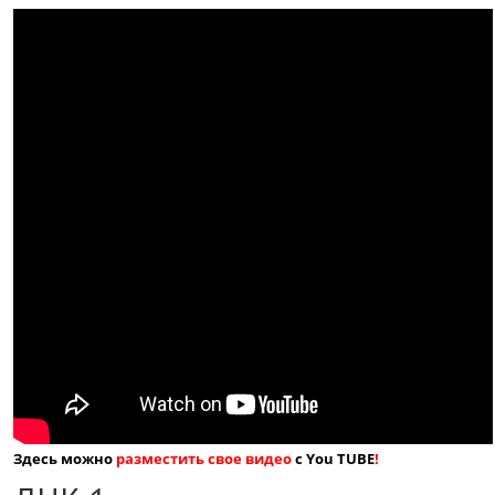
Здесь можно
разместить свое видео
с You TUBE
!