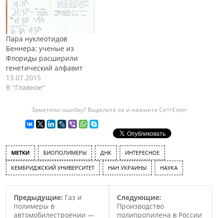
Пара нуклеотидов
Беннера: ученые из
Флориды расширили
генетический алфавит
13.07.2015
В "Главное"
Заметили ошибку? Выделите ее и нажмите Ctrl+Enter
МЕТКИ
БИОПОЛИМЕРЫ
ДНК
ИНТЕРЕСНОЕ
КЕМБРИДЖСКИЙ УНИВЕРСИТЕТ
НАН УКРАИНЫ
НАУКА
Предыдущие:
Газ и
Следующие:
полимеры в
Производство
автомобилестроении —
полипропилена в России