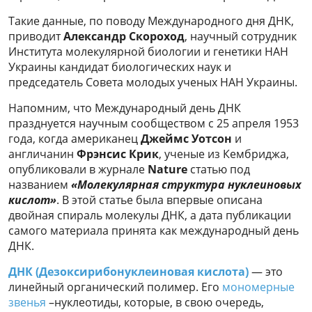
Такие данные, по поводу Международного дня ДНК,
приводит
Александр Скороход
, научный сотрудник
Института молекулярной биологии и генетики НАН
Украины кандидат биологических наук и
председатель Совета молодых ученых НАН Украины.
Напомним, что Международный день ДНК
празднуется научным сообществом с 25 апреля 1953
года, когда американец
Джеймс Уотсон
и
англичанин
Фрэнсис Крик
, ученые из Кембриджа,
опубликовали в журнале
Nature
статью под
названием
«Молекулярная структура нуклеиновых
кислот»
. В этой статье была впервые описана
двойная спираль молекулы ДНК, а дата публикации
самого материала принята как международный день
ДНК.
ДНК (Дезоксирибонуклеиновая кислота)
— это
линейный органический полимер. Его
мономерные
звенья
–нуклеотиды, которые, в свою очередь,