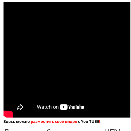
Здесь можно
разместить свое видео
с You TUBE
!