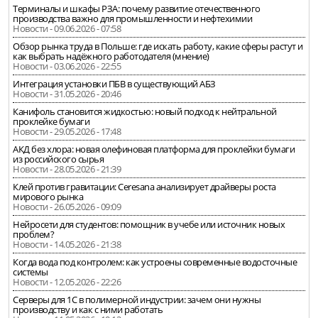
Терминалы и шкафы РЗА: почему развитие отечественного
производства важно для промышленности и нефтехимии
Новости - 09.06.2026 - 07:58
Обзор рынка труда в Польше: где искать работу, какие сферы растут и
как выбрать надёжного работодателя (мнение)
Новости - 03.06.2026 - 22:55
Интеграция установки ПБВ в существующий АБЗ
Новости - 31.05.2026 - 20:46
Канифоль становится жидкостью: новый подход к нейтральной
проклейке бумаги
Новости - 29.05.2026 - 17:48
АКД без хлора: новая олефиновая платформа для проклейки бумаги
из российского сырья
Новости - 28.05.2026 - 21:39
Клей против гравитации: Ceresana анализирует драйверы роста
мирового рынка
Новости - 26.05.2026 - 09:09
Нейросети для студентов: помощник в учебе или источник новых
проблем?
Новости - 14.05.2026 - 21:38
Когда вода под контролем: как устроены современные водосточные
системы
Новости - 12.05.2026 - 22:26
Серверы для 1С в полимерной индустрии: зачем они нужны
производству и как с ними работать