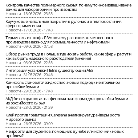
Контроль качества полимерного сырья: почему точное взвешивание
важно для лаборатории и производства
Новости - 18.06.2026 - 23:35
Каучуковые напольные покрытия в рулонах и в плитке: отличия,
сферы применения
Новости - 17.06.2026 - 17:43
Терминалы и шкафы РЗА: почему развитие отечественного
производства важно для промышленности и нефтехимии
Новости - 09.06.2026 - 07:58
Обзор рынка труда в Польше: где искать работу, какие сферы растут и
как выбрать надёжного работодателя (мнение)
Новости - 03.06.2026 - 22:55
Интеграция установки ПБВ в существующий АБЗ
Новости - 31.05.2026 - 20:46
Канифоль становится жидкостью: новый подход к нейтральной
проклейке бумаги
Новости - 29.05.2026 - 17:48
АКД без хлора: новая олефиновая платформа для проклейки бумаги
из российского сырья
Новости - 28.05.2026 - 21:39
Клей против гравитации: Ceresana анализирует драйверы роста
мирового рынка
Новости - 26.05.2026 - 09:09
Нейросети для студентов: помощник в учебе или источник новых
проблем?