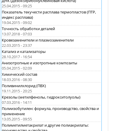
ДНК (Дезоксирибонуклеиновая кислота)
25.04.2015 - 09:25
Показатель текучести расплава термопластов (ПТР,
индекс расплава)
19.04.2015 - 09:02
Точность обработки деталей
13.07.2018 - 07:03
Кровезаменители и плазмозаменители
22.03.2015 - 23:37
Катализ и катализаторы
28.10.2017 - 16:54
Анизотропные и изотропные композиты
05.04.2015 - 02:09
Химический состав
18.03.2016 - 08:30
Поливинилхлорид (ПВХ)
19.11.2015 - 20:25
Крезолы (метилфенолы, гидрокситолуолы)
07.03.2016 - 14:11
Полиизобутилен: формула, производство, свойства и
применение
13.05.2015 - 09:55
Полиметилметакрилат и другие полиакрилаты:
производство и свойства