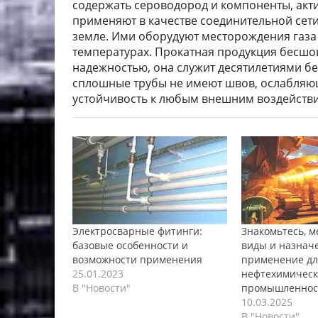
содержать сероводород и компоненты, ак
применяют в качестве соединительной сет
земле. Ими оборудуют месторождения газа
температурах. Прокатная продукция бесшо
надежностью, она служит десятилетиями бе
сплошные трубы не имеют швов, ослабляю
устойчивость к любым внешним воздейств
Электросварные фитинги:
Знакомьтесь, м
базовые особенности и
виды и назнач
возможности применения
применение дл
25.01.2023
нефтехимическ
В "Новости"
промышленнос
10.03.2025
В "Новости"