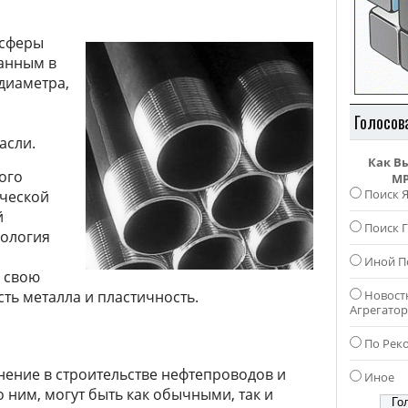
 сферы
анным в
 диаметра,
Голосов
асли.
Как В
ого
MP
Поиск 
ической
й
Поиск Г
нология
Иной П
в свою
ть металла и пластичность.
Новост
Агрегато
По Рек
ение в строительстве нефтепроводов и
Иное
ним, могут быть как обычными, так и