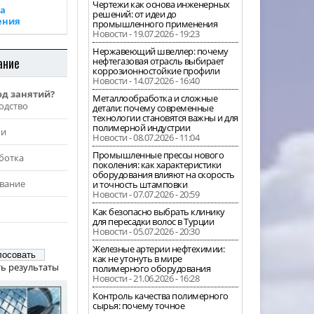
Чертежи как основа инженерных
а
решений: от идеи до
ения
промышленного применения
Новости - 19.07.2026 - 19:23
Нержавеющий швеллер: почему
ание
нефтегазовая отрасль выбирает
коррозионностойкие профили
Новости - 14.07.2026 - 16:40
од занятий?
Металлообработка и сложные
одство
детали: почему современные
технологии становятся важны и для
полимерной индустрии
жи
Новости - 08.07.2026 - 11:04
Промышленные прессы нового
ботка
поколения: как характеристики
оборудования влияют на скорость
вание
и точность штамповки
Новости - 07.07.2026 - 20:59
Как безопасно выбрать клинику
для пересадки волос в Турции
Новости - 05.07.2026 - 20:30
Железные артерии нефтехимии:
как не утонуть в мире
ь результаты
полимерного оборудования
Новости - 21.06.2026 - 16:28
Контроль качества полимерного
сырья: почему точное