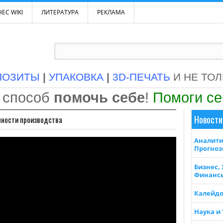
ЕС WIKI
ЛИТЕРАТУРА
РЕКЛАМА
ПОЗИТЫ
|
УПАКОВКА
|
3D-ПЕЧАТЬ
И НЕ ТО
 способ
помочь себе
!
Помоги с
Новости
нности производства
Аналити
Прогно
Бизнес,
Финанс
Калейдо
Наука и