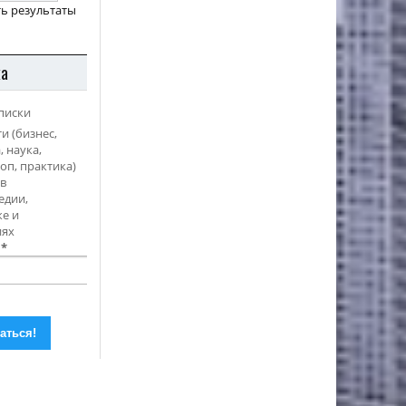
ь результаты
ка
писки
и (бизнес,
, наука,
оп, практика)
в
едии,
е и
иях
l
*