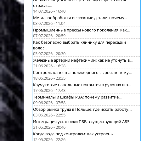
отрасль...
14.07.2026 - 16:40
Металлообработка и сложные детали: почему...
08.07.2026 - 11:04
Промышленные прессы нового поколения: как...
07.07.2026 - 20:59
Как безопасно выбрать клинику для пересадки
волос...
05.07.2026 - 20:30
Железные артерии нефтехимии: как не утонуть в...
21.06.2026 - 16:28
Контроль качества полимерного сырья: почему...
18.06.2026 - 23:35
Каучуковые напольные покрытия в рулонах и в...
17.06.2026 - 17:43
Терминалы и шкафы РЗА: почему развитие...
09.06.2026 - 07:58
Обзор рынка труда в Польше: где искать работу,...
03.06.2026 - 22:55
Интеграция установки ПБВ в существующий АБЗ
31.05.2026 - 20:46
Когда вода под контролем: как устроены...
12.05.2026 - 22:26