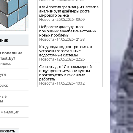
Клей против гравитации: Ceresana
анализирует драйверы роста
мирового рынка
Новости - 26.05.2026 - 09:09
Нейросети для студентов:
помощник в учебе или источник
новых проблем?
ание
Новости - 14.05.2026 - 21:38
Когда вода под контролем: как
устроены современные
ы попали на
водосточные системы
last.by?
Новости - 12.05.2026 - 22:26
Яндекс
Серверы для 1С в полимерной
индустрии: зачем они нужны
угл
производству и как с ними
работать
Новости - 11.05.2026 - 10:12
оиск
ные
ры
омендации