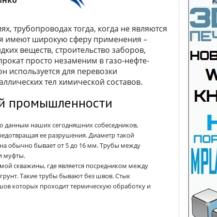
Инко
х, трубопроводах тогда, когда не являются
я имеют широкую сферу применения –
ких веществ, строительство заборов,
прокат просто незаменим в газо-нефте-
н используется для перевозки
аллических тел химической составов.
ой промышленности
 по данным наших сегодняшних собеседников,
редотвращая ее разрушения. Диаметр такой
ина обычно бывает от 5 до 16 мм. Трубы между
и муфты.
мой скважины, где является посредником между
рунт. Такие трубы бывают без швов. Стык
шов которых проходит термическую обработку и