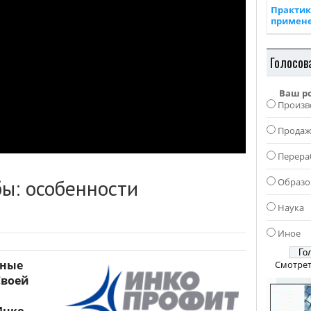
Практик
примен
Голосов
Ваш р
Произв
Прода
Перера
ы: особенности
Образо
Наука
Иное
дные
Смотрет
Своей