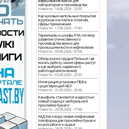
взвешивание важно для
лаборатории и производства
Новости - 18.06.2026 - 23:35
Каучуковые напольные покрытия
в рулонах и в плитке: отличия,
сферы применения
Новости - 17.06.2026 - 17:43
Терминалы и шкафы РЗА: почему
развитие отечественного
производства важно для
промышленности и нефтехимии
Новости - 09.06.2026 - 07:58
Обзор рынка труда в Польше: где
искать работу, какие сферы растут
и как выбрать надёжного
работодателя (мнение)
Новости - 03.06.2026 - 22:55
Интеграция установки ПБВ в
существующий АБЗ
Новости - 31.05.2026 - 20:46
Канифоль становится жидкостью:
новый подход к нейтральной
проклейке бумаги
Новости - 29.05.2026 - 17:48
АКД без хлора: новая олефиновая
платформа для проклейки бумаги
из российского сырья
Новости - 28.05.2026 - 21:39