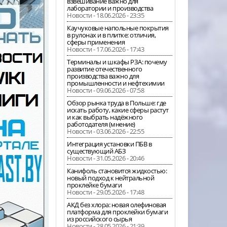
взвешивание важно для
лаборатории и производства
Новости - 18.06.2026 - 23:35
Каучуковые напольные покрытия
в рулонах и в плитке: отличия,
сферы применения
Новости - 17.06.2026 - 17:43
Терминалы и шкафы РЗА: почему
развитие отечественного
производства важно для
промышленности и нефтехимии
Новости - 09.06.2026 - 07:58
Обзор рынка труда в Польше: где
искать работу, какие сферы растут
и как выбрать надёжного
работодателя (мнение)
Новости - 03.06.2026 - 22:55
Интеграция установки ПБВ в
существующий АБЗ
Новости - 31.05.2026 - 20:46
Канифоль становится жидкостью:
новый подход к нейтральной
проклейке бумаги
Новости - 29.05.2026 - 17:48
АКД без хлора: новая олефиновая
платформа для проклейки бумаги
из российского сырья
Новости - 28.05.2026 - 21:39