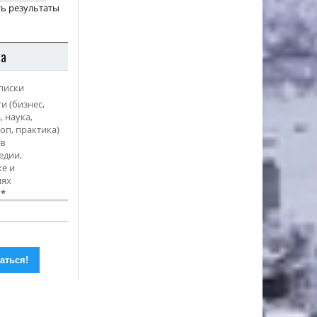
ь результаты
ка
писки
и (бизнес,
, наука,
оп, практика)
в
едии,
е и
иях
l
*