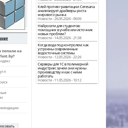
Клей против гравитации: Ceresana
анализирует драйверы роста
мирового рынка
Новости - 26.05.2026 - 09:09
Нейросети для студентов:
помощник в учебе или источник
новых проблем?
ание
Новости - 14.05.2026 - 21:38
Когда вода под контролем: как
устроены современные
ы попали на
водосточные системы
last.by?
Новости - 12.05.2026 - 22:26
Яндекс
Серверы для 1С в полимерной
индустрии: зачем они нужны
угл
производству и как с ними
работать
Новости - 11.05.2026 - 10:12
оиск
ные
ры
омендации