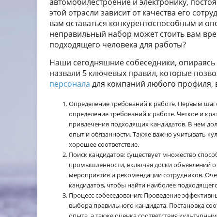
автомобилестроение и электронику, постоя
этой отрасли зависит от качества его сот
вам оставаться конкурентоспособным и опе
неправильный набор может стоить вам врем
подходящего человека для работы?
Наши сегодняшние собеседники, опираясь 
назвали 5 ключевых правил, которые позв
персонала
для компаний любого профиля, в
Определение требований к работе. Первым шаг
определение требований к работе. Четкое и кр
привлечения подходящих кандидатов. В нем до
опыт и обязанности. Также важно учитывать ку
хорошее соответствие.
Поиск кандидатов: существует множество спосо
промышленности, включая доски объявлений о в
мероприятия и рекомендации сотрудников. Оче
кандидатов, чтобы найти наиболее подходящег
Процесс собеседования: Проведение эффективн
выбора правильного кандидата. Постановка соо
опыта, а также оценка соответствия культурны