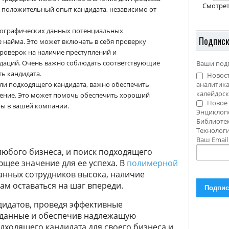
Смотрет
 положительный опыт кандидата, независимо от
иографических данных потенциальных
Подпис
 найма. Это может включать в себя проверку
проверок на наличие преступлений и
ндаций. Очень важно соблюдать соответствующие
Ваши под
ь кандидата.
Новост
али подходящего кандидата, важно обеспечить
аналитика
калейдоск
чение. Это может помочь обеспечить хороший
Новое 
ры в вашей компании.
Энциклоп
Библиотек
Технолог
Ваш Emai
юбого бизнеса, и поиск подходящего
щее значение для ее успеха. В
полимерной
анных сотрудников высока, наличие
м оставаться на шаг впереди.
дидатов, проведя эффективные
 данные и обеспечив надлежащую
дходящего кандидата для своего бизнеса и