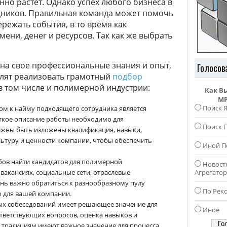
нно растет. Однако успех любого бизнеса в
рудников. Правильная команда может помочь
режать события, в то время как
ени, денег и ресурсов. Так как же выбрать
на свое профессиональные знания и опыт,
Голосов
олят реализовать грамотный
подбор
 том числе и полимерной индустрии:
Как В
MP
Поиск 
ом к найму подходящего сотрудника является
аткое описание работы необходимо для
Поиск Г
лжны быть изложены квалификация, навыки,
льтуру и ценности компании, чтобы обеспечить
Иной П
бов найти кандидатов для полимерной
Новост
акансиях, социальные сети, отраслевые
Агрегато
нь важно обратиться к разнообразному пулу
По Рек
о для вашей компании.
ых собеседований имеет решающее значение для
Иное
тветствующих вопросов, оценка навыков и
м традициям имеют важное значение для процесса