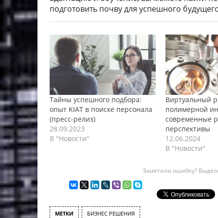
подготовить почву для успешного будущего
Тайны успешного подбора:
Виртуальный р
опыт KIAT в поиске персонала
полимерной ин
(пресс-релиз)
современные р
28.09.2023
перспективы
В "Новости"
12.06.2024
В "Новости"
Заметили ошибку? Выдели
МЕТКИ
БИЗНЕС РЕШЕНИЯ