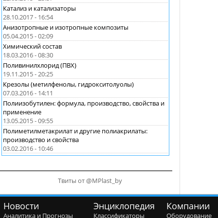
Катализ и катализаторы
28.10.2017 - 16:54
Анизотропные и изотропные композиты
05.04.2015 - 02:09
Химический состав
18.03.2016 - 08:30
Поливинилхлорид (ПВХ)
19.11.2015 - 20:25
Крезолы (метилфенолы, гидрокситолуолы)
07.03.2016 - 14:11
Полиизобутилен: формула, производство, свойства и
применение
13.05.2015 - 09:55
Полиметилметакрилат и другие полиакрилаты:
производство и свойства
03.02.2016 - 10:46
Твиты от @MPlast_by
Новости
Энциклопедия
Компании
Аналитика и Прогнозы
Классификаторы
Оборудование