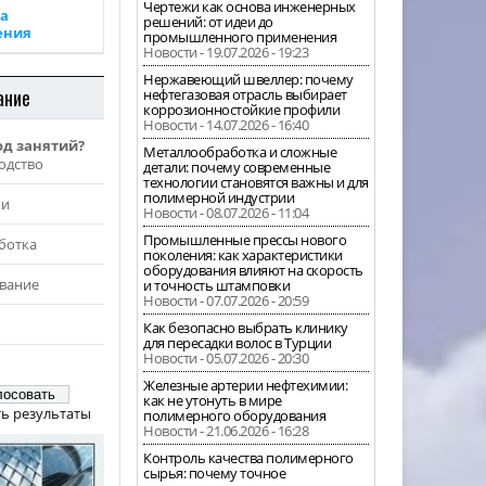
Чертежи как основа инженерных
а
решений: от идеи до
ения
промышленного применения
Новости - 19.07.2026 - 19:23
Нержавеющий швеллер: почему
ание
нефтегазовая отрасль выбирает
коррозионностойкие профили
Новости - 14.07.2026 - 16:40
од занятий?
Металлообработка и сложные
одство
детали: почему современные
технологии становятся важны и для
полимерной индустрии
жи
Новости - 08.07.2026 - 11:04
Промышленные прессы нового
ботка
поколения: как характеристики
оборудования влияют на скорость
вание
и точность штамповки
Новости - 07.07.2026 - 20:59
Как безопасно выбрать клинику
для пересадки волос в Турции
Новости - 05.07.2026 - 20:30
Железные артерии нефтехимии:
как не утонуть в мире
ь результаты
полимерного оборудования
Новости - 21.06.2026 - 16:28
Контроль качества полимерного
сырья: почему точное