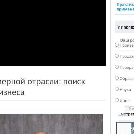
Практик
примен
Голосов
Ваш р
Произв
Прода
Перера
ерной отрасли: поиск
Образо
изнеса
Наука
Иное
Смотрет