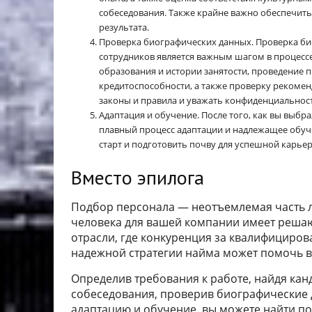
собеседования. Также крайне важно обеспечить
результата.
Проверка биографических данных. Проверка б
сотрудников является важным шагом в процессе
образования и истории занятости, проведение 
кредитоспособности, а также проверку рекоме
законы и правила и уважать конфиденциальност
Адаптация и обучение. После того, как вы выбр
плавный процесс адаптации и надлежащее обу
старт и подготовить почву для успешной карье
Вместо эпилога
Подбор персонала — неотъемлемая часть л
человека для вашей компании имеет решаю
отрасли, где конкуренция за квалифициров
надежной стратегии найма может помочь ва
Определив требования к работе, найдя кан
собеседования, проверив биографические
адаптацию и обучение, вы можете найти по