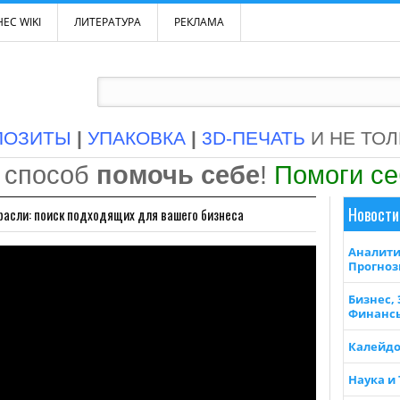
ЕС WIKI
ЛИТЕРАТУРА
РЕКЛАМА
ПОЗИТЫ
|
УПАКОВКА
|
3D-ПЕЧАТЬ
И НЕ ТО
 способ
помочь себе
!
Помоги с
Новости
расли: поиск подходящих для вашего бизнеса
Аналити
Прогно
Бизнес,
Финанс
Калейдо
Наука и