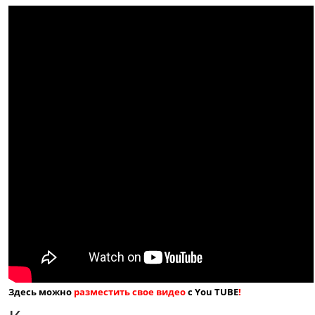
Здесь можно
разместить свое видео
с You TUBE
!