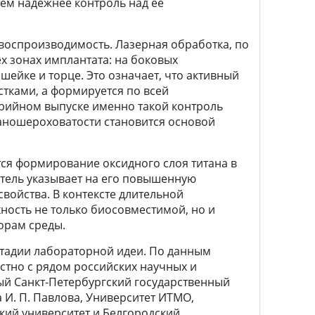
тем надёжнее контроль над её
воспроизводимость. Лазерная обработка, по
х зонах имплантата: на боковых
шейке и торце. Это означает, что активный
тками, а формируется по всей
рийном выпуске именно такой контроль
аношероховатости становится основой
я формирование оксидного слоя титана в
итель указывает на его повышенную
войства. В контексте длительной
хность не только биосовместимой, но и
орам среды.
 стадии лабораторной идеи. По данным
стно с рядом российских научных и
ый Санкт-Петербургский государственный
И. П. Павлова, Университет ИТМО,
ий университет и Белгородский