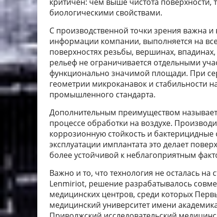
критичен: чем выше чистота поверхности, 
биологическими свойствами.
С производственной точки зрения важна и 
информации компании, выполняется на все
поверхностях резьбы, вершинах, впадинах, 
рельеф не ограничивается отдельными учас
функционально значимой площади. При се
геометрии микроканавок и стабильности н
промышленного стандарта.
Дополнительным преимуществом называетс
процессе обработки на воздухе. Производ
коррозионную стойкость и бактерицидные с
эксплуатации имплантата это делает повер
более устойчивой к неблагоприятным факт
Важно и то, что технология не осталась на
Lenmiriot, решение разрабатывалось совме
медицинских центров, среди которых Перв
медицинский университет имени академика 
Приволжский исследовательский медицинск