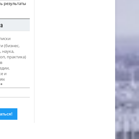
ь результаты
ка
писки
и (бизнес,
, наука,
оп, практика)
в
едии,
е и
иях
l
*