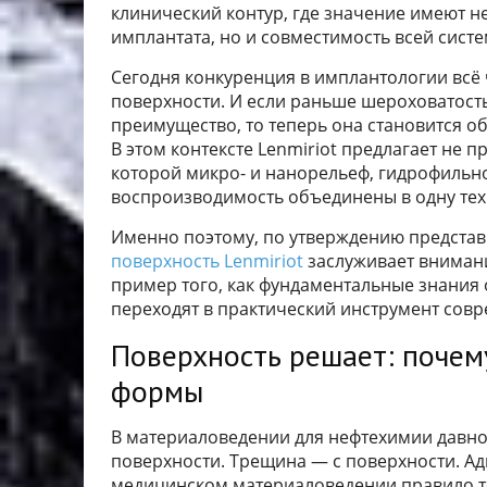
клинический контур, где значение имеют н
имплантата, но и совместимость всей сис
Сегодня конкуренция в имплантологии всё
поверхности. И если раньше шероховатост
преимущество, то теперь она становится о
В этом контексте Lenmiriot предлагает не 
которой микро- и нанорельеф, гидрофильн
воспроизводимость объединены в одну те
Именно поэтому, по утверждению представ
поверхность Lenmiriot
заслуживает внимания
пример того, как фундаментальные знания 
переходят в практический инструмент сов
Поверхность решает: почем
формы
В материаловедении для нефтехимии давно
поверхности. Трещина — с поверхности. Ад
медицинском материаловедении правило то 