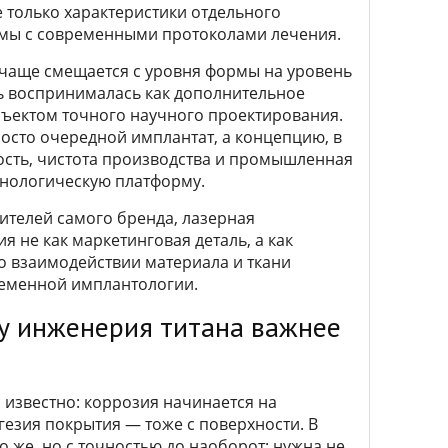
е только характеристики отдельного
темы с современными протоколами лечения.
 чаще смещается с уровня формы на уровень
ь воспринималась как дополнительное
бъектом точного научного проектирования.
просто очередной имплантат, а концепцию, в
ость, чистота производства и промышленная
хнологическую платформу.
ителей самого бренда, лазерная
 не как маркетинговая деталь, а как
о взаимодействии материала и ткани
ременной имплантологии.
у инженерия титана важнее
 известно: коррозия начинается на
гезия покрытия — тоже с поверхности. В
же, но с точностью до наоборот: нужна не