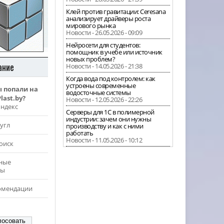
Клей против гравитации: Ceresana
анализирует драйверы роста
мирового рынка
Новости - 26.05.2026 - 09:09
Нейросети для студентов:
помощник в учебе или источник
новых проблем?
ание
Новости - 14.05.2026 - 21:38
Когда вода под контролем: как
устроены современные
ы попали на
водосточные системы
last.by?
Новости - 12.05.2026 - 22:26
Яндекс
Серверы для 1С в полимерной
индустрии: зачем они нужны
угл
производству и как с ними
работать
Новости - 11.05.2026 - 10:12
оиск
ные
ры
омендации