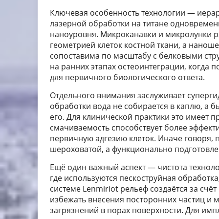
Ключевая особенность технологии — иерар
лазерной обработки на титане одновремен
наноуровня. Микроканавки и микролунки р
геометрией клеток костной ткани, а наноше
сопоставима по масштабу с белковыми стр
на ранних этапах остеоинтеграции, когда 
для первичного биологического ответа.
Отдельного внимания заслуживает суперги
обработки вода не собирается в каплю, а б
его. Для клинической практики это имеет 
смачиваемость способствует более эффект
первичную адгезию клеток. Иначе говоря, 
шероховатой, а функционально подготовлен
Ещё один важный аспект — чистота техноло
где используются пескоструйная обработка,
системе Lenmiriot рельеф создаётся за счёт
избежать внесения посторонних частиц и 
загрязнений в порах поверхности. Для им