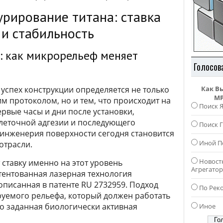
турирование титана: ставка
 и стабильность
t: как микрорельеф меняет
Голосов
успех конструкции определяется не только
Как В
MP
 протоколом, но и тем, что происходит на
Поиск 
ервые часы и дни после установки,
клеточной адгезии и последующего
Поиск Г
 инженерия поверхности сегодня становится
Иной П
отрасли.
Новост
 ставку именно на этот уровень
Агрегато
тентованная лазерная технология
описанная в патенте RU 2732959. Подход
По Рек
уемого рельефа, который должен работать
но заданная биологически активная
Иное