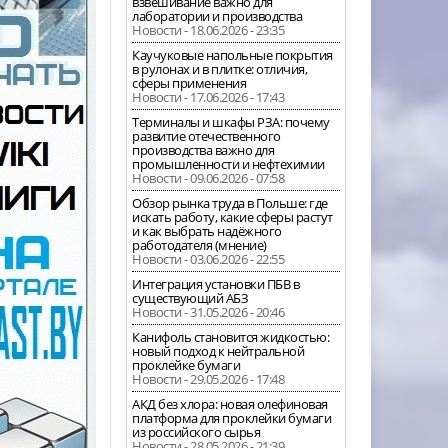
взвешивание важно для
лаборатории и производства
Новости - 18.06.2026 - 23:35
Каучуковые напольные покрытия
в рулонах и в плитке: отличия,
сферы применения
Новости - 17.06.2026 - 17:43
Терминалы и шкафы РЗА: почему
развитие отечественного
производства важно для
промышленности и нефтехимии
Новости - 09.06.2026 - 07:58
Обзор рынка труда в Польше: где
искать работу, какие сферы растут
и как выбрать надёжного
работодателя (мнение)
Новости - 03.06.2026 - 22:55
Интеграция установки ПБВ в
существующий АБЗ
Новости - 31.05.2026 - 20:46
Канифоль становится жидкостью:
новый подход к нейтральной
проклейке бумаги
Новости - 29.05.2026 - 17:48
АКД без хлора: новая олефиновая
платформа для проклейки бумаги
из российского сырья
Новости - 28.05.2026 - 21:39