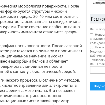
Смотрет
хическая морфология поверхности. После
но формируются структуры микро- и
азмером порядка 20–40 мкм соотносятся с
Подпис
роховатость, основанная на оксидах титана,
уктурами. Такое сочетание особенно важно
Ваши под
поверхность имплантата становится средой
Новост
аналитика
калейдоск
дрофильность поверхности. После лазерной
Новое 
ыстро растекается по рельефу и пропитывает
Энциклоп
принципиальное значение: высокая
Библиотек
Технолог
ивной адсорбции белков и облегчает
Ваш Emai
поверхность становится не просто
ной к контакту с биологической средой.
гического процесса. В отличие от методов,
 кислотное травление или электролиты, в
 испарения самого титана. Это позволяет
минимизировать риск остаточных
плантационных систем такой параметр