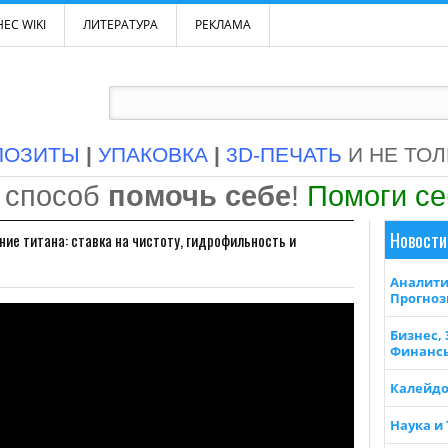
ЕС WIKI
ЛИТЕРАТУРА
РЕКЛАМА
ПОЗИТЫ
|
УПАКОВКА
|
3D-ПЕЧАТЬ
И НЕ ТО
 способ
помочь себе
!
Помоги с
Новости
ние титана: ставка на чистоту, гидрофильность и
Аналити
Прогно
Бизнес,
Финанс
Калейдо
Наука и