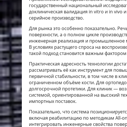
государственный национальный исследоват
доклиническая валидация in vitro и in vivo
серийное производство.
Для рынка это особенно показательно. Реч
поверхности, а о полном цикле производств
инженерная реализация и промышленное м
В условиях растущего спроса на воспроиз
такой подход становится важным фактором 
Практическая адресность технологии дост
рассматривать её как инструмент для пов
первичной стабильности, в том числе в кл
ограниченном объёме кости. Для ортопедо
долгосрочной протетики. Для клиник — во
системой, ориентированной на высокий тех
импортных поставок.
Показательно, что система позиционируетс
включая реабилитацию по методикам All-on-
интегрировать инженерные свойства пове