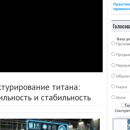
Практик
примен
Голосов
Ваш р
Произв
Прода
Перера
Образо
ктурирование титана:
Наука
ильность и стабильность
Иное
Смотрет