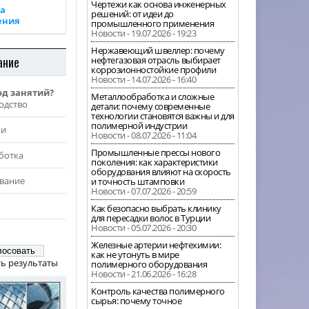
Чертежи как основа инженерных
а
решений: от идеи до
ения
промышленного применения
Новости - 19.07.2026 - 19:23
Нержавеющий швеллер: почему
ание
нефтегазовая отрасль выбирает
коррозионностойкие профили
Новости - 14.07.2026 - 16:40
од занятий?
Металлообработка и сложные
одство
детали: почему современные
технологии становятся важны и для
полимерной индустрии
жи
Новости - 08.07.2026 - 11:04
Промышленные прессы нового
ботка
поколения: как характеристики
оборудования влияют на скорость
вание
и точность штамповки
Новости - 07.07.2026 - 20:59
Как безопасно выбрать клинику
для пересадки волос в Турции
Новости - 05.07.2026 - 20:30
Железные артерии нефтехимии:
как не утонуть в мире
ь результаты
полимерного оборудования
Новости - 21.06.2026 - 16:28
Контроль качества полимерного
сырья: почему точное