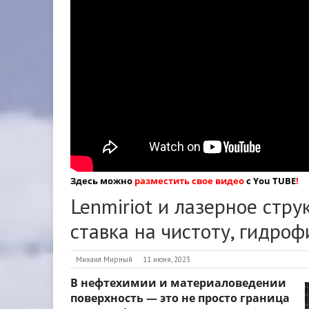
Здесь можно
разместить свое видео
с You TUBE
!
Lenmiriot и лазерное стру
ставка на чистоту, гидроф
Михаил Мирный
11 июня, 2023
В нефтехимии и материаловедении
поверхность — это не просто граница