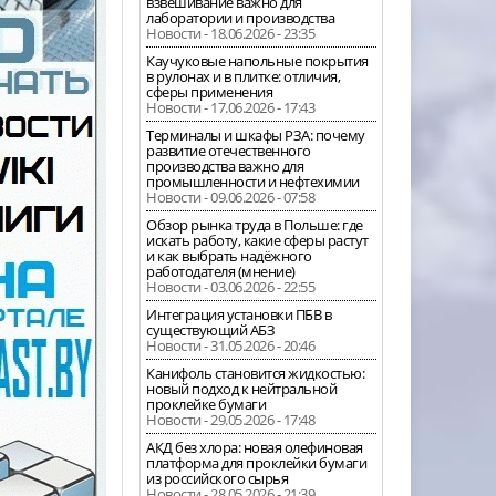
взвешивание важно для
лаборатории и производства
Новости - 18.06.2026 - 23:35
Каучуковые напольные покрытия
в рулонах и в плитке: отличия,
сферы применения
Новости - 17.06.2026 - 17:43
Терминалы и шкафы РЗА: почему
развитие отечественного
производства важно для
промышленности и нефтехимии
Новости - 09.06.2026 - 07:58
Обзор рынка труда в Польше: где
искать работу, какие сферы растут
и как выбрать надёжного
работодателя (мнение)
Новости - 03.06.2026 - 22:55
Интеграция установки ПБВ в
существующий АБЗ
Новости - 31.05.2026 - 20:46
Канифоль становится жидкостью:
новый подход к нейтральной
проклейке бумаги
Новости - 29.05.2026 - 17:48
АКД без хлора: новая олефиновая
платформа для проклейки бумаги
из российского сырья
Новости - 28.05.2026 - 21:39