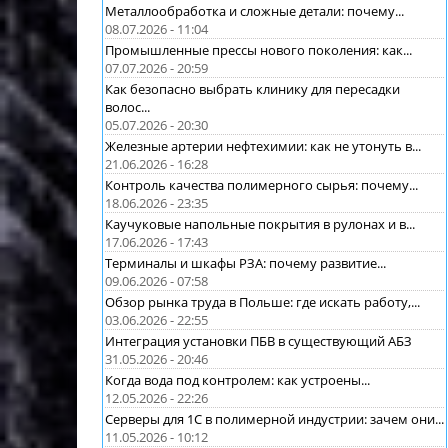
Металлообработка и сложные детали: почему...
08.07.2026 - 11:04
Промышленные прессы нового поколения: как...
07.07.2026 - 20:59
Как безопасно выбрать клинику для пересадки
волос...
05.07.2026 - 20:30
Железные артерии нефтехимии: как не утонуть в...
21.06.2026 - 16:28
Контроль качества полимерного сырья: почему...
18.06.2026 - 23:35
Каучуковые напольные покрытия в рулонах и в...
17.06.2026 - 17:43
Терминалы и шкафы РЗА: почему развитие...
09.06.2026 - 07:58
Обзор рынка труда в Польше: где искать работу,...
03.06.2026 - 22:55
Интеграция установки ПБВ в существующий АБЗ
31.05.2026 - 20:46
Когда вода под контролем: как устроены...
12.05.2026 - 22:26
Серверы для 1С в полимерной индустрии: зачем они...
11.05.2026 - 10:12