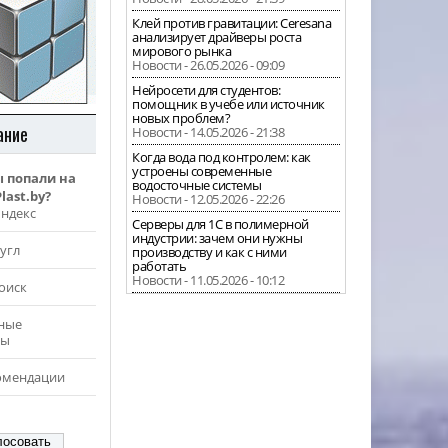
Клей против гравитации: Ceresana
анализирует драйверы роста
мирового рынка
Новости - 26.05.2026 - 09:09
Нейросети для студентов:
помощник в учебе или источник
новых проблем?
ание
Новости - 14.05.2026 - 21:38
Когда вода под контролем: как
устроены современные
ы попали на
водосточные системы
last.by?
Новости - 12.05.2026 - 22:26
Яндекс
Серверы для 1С в полимерной
индустрии: зачем они нужны
угл
производству и как с ними
работать
Новости - 11.05.2026 - 10:12
оиск
ные
ры
омендации