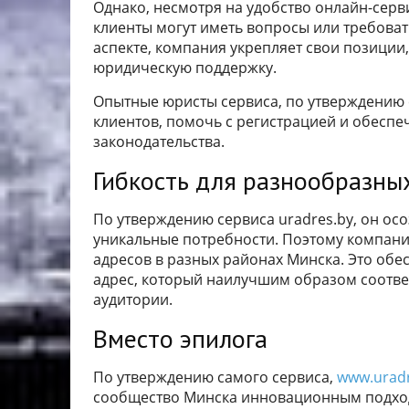
Однако, несмотря на удобство онлайн-серви
клиенты могут иметь вопросы или требоват
аспекте, компания укрепляет свои позици
юридическую поддержку.
Опытные юристы сервиса, по утверждению с
клиентов, помочь с регистрацией и обесп
законодательства.
Гибкость для разнообразны
По утверждению сервиса uradres.by, он ос
уникальные потребности. Поэтому компан
адресов в разных районах Минска. Это об
адрес, который наилучшим образом соответ
аудитории.
Вместо эпилога
По утверждению самого сервиса,
www.uradr
сообщество Минска инновационным подход