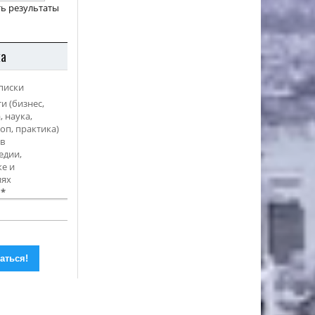
ь результаты
ка
писки
и (бизнес,
, наука,
оп, практика)
в
едии,
е и
иях
l
*