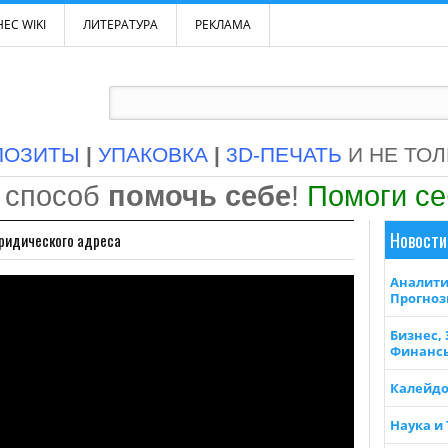
ЕС WIKI
ЛИТЕРАТУРА
РЕКЛАМА
ПОЗИТЫ
|
УПАКОВКА
|
3D-ПЕЧАТЬ
И НЕ ТО
 способ
помочь себе
!
Помоги с
Новости
юридического адреса
Аналити
Прогно
Бизнес,
Финанс
Калейдо
Наука и