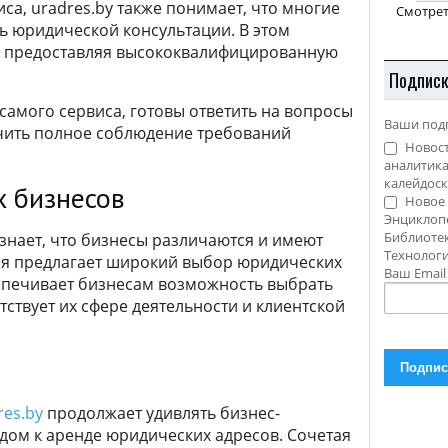
са, uradres.by также понимает, что многие
Смотрет
ь юридической консультации. В этом
и, предоставляя высококвалифицированную
Подпис
амого сервиса, готовы ответить на вопросы
Ваши под
ечить полное соблюдение требований
Новост
аналитика
калейдоск
х бизнесов
Новое 
Энциклоп
Библиотек
ознает, что бизнесы различаются и имеют
Технолог
ия предлагает широкий выбор юридических
Ваш Emai
еспечивает бизнесам возможность выбрать
ствует их сфере деятельности и клиентской
es.by
продолжает удивлять бизнес-
ом к аренде юридических адресов. Сочетая