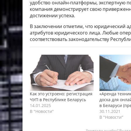
удобство онлайн-платформы, экспертную по
компания демонстрирует свою привержен
достижении успеха.
В заключении отметим, что юридический а
атрибутов юридического лица. Любые опе
соответствовать законодательству Республи
Как это устроено: регистрация
«Аренда техник
ЧУП в Республике Беларусь
доска для онл
14.01.2025
в Беларуси (пр
В "Новости"
30.11.2021
В "Новости"
Заметили ошибку? Выдели