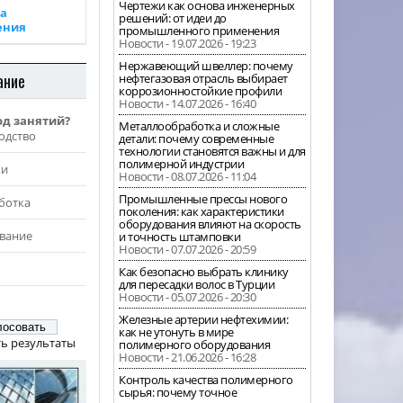
Чертежи как основа инженерных
а
решений: от идеи до
ения
промышленного применения
Новости - 19.07.2026 - 19:23
Нержавеющий швеллер: почему
ание
нефтегазовая отрасль выбирает
коррозионностойкие профили
Новости - 14.07.2026 - 16:40
од занятий?
Металлообработка и сложные
одство
детали: почему современные
технологии становятся важны и для
полимерной индустрии
жи
Новости - 08.07.2026 - 11:04
Промышленные прессы нового
ботка
поколения: как характеристики
оборудования влияют на скорость
вание
и точность штамповки
Новости - 07.07.2026 - 20:59
Как безопасно выбрать клинику
для пересадки волос в Турции
Новости - 05.07.2026 - 20:30
Железные артерии нефтехимии:
как не утонуть в мире
ь результаты
полимерного оборудования
Новости - 21.06.2026 - 16:28
Контроль качества полимерного
сырья: почему точное