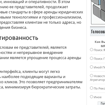
, инноваций и оперативности. В этом
дению ее представителей, продолжает
овые стандарты в сфере аренды юридических
овыми технологиями и профессионализмом,
редоставляя клиентам не только адреса, но
дения бизнеса.
Голосов
тированность
Как В
MP
ловам ее представителей, является
Поиск 
бностям и непрерывное внедрение
ании является упрощение процесса аренды
Поиск Г
Иной П
нтерфейса, клиенты могут легко
Новост
ь наиболее подходящие варианты и
Агрегато
ко кликов. Это позволяет предпринимателям
са, минимизируя бюрократические затраты.
По Рек
Иное