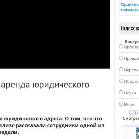
Практик
примен
Голосов
Ваш р
Произв
Прода
Перера
: аренда юридического
Образо
Наука
Иное
а юридического адреса. О том, что это
Смотрет
-релизе рассказали сотрудники одной из
ведали.