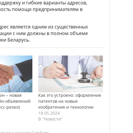
ддержку и гибкие варианты адресов,
ность помощи предпринимателям в
дрес является одним из существенных
рации с ним должны в полном объеме
ки Беларусь.
и» – новая
Как это устроено: оформление
айн-объявлений
патентов на новые
есс-релиз)
изобретения и технологии
18.05.2024
В "Новости"
те ее и нажмите Ctrl+Enter