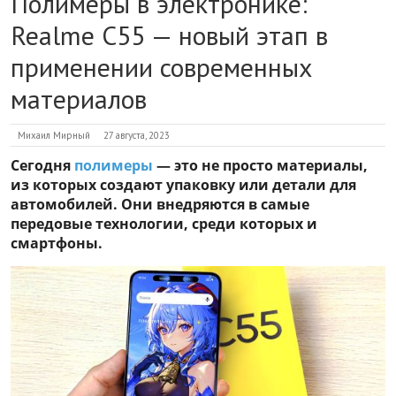
Полимеры в электронике:
Realme C55 — новый этап в
применении современных
материалов
Михаил Мирный
27 августа, 2023
Сегодня
полимеры
— это не просто материалы,
из которых создают упаковку или детали для
автомобилей. Они внедряются в самые
передовые технологии, среди которых и
смартфоны.