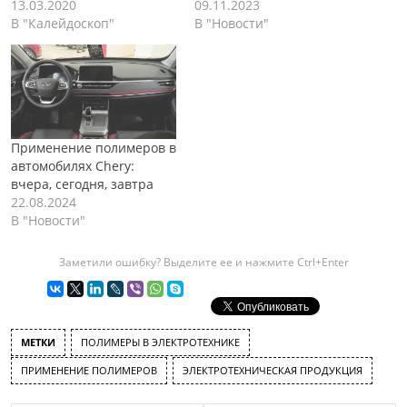
13.03.2020
09.11.2023
В "Калейдоскоп"
В "Новости"
Применение полимеров в
автомобилях Chery:
вчера, сегодня, завтра
22.08.2024
В "Новости"
Заметили ошибку? Выделите ее и нажмите Ctrl+Enter
МЕТКИ
ПОЛИМЕРЫ В ЭЛЕКТРОТЕХНИКЕ
ПРИМЕНЕНИЕ ПОЛИМЕРОВ
ЭЛЕКТРОТЕХНИЧЕСКАЯ ПРОДУКЦИЯ