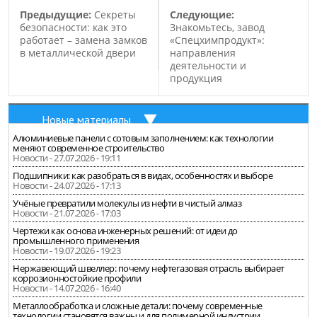
Предыдущие:
Секреты
Следующие:
безопасности: как это
Знакомьтесь, завод
работает – замена замков
«Спецхимпродукт»:
в металлической двери
направления
деятельности и
продукция
Новые материалы
Алюминиевые панели с сотовым заполнением: как технологии
меняют современное строительство
Новости - 27.07.2026 - 19:11
Подшипники: как разобраться в видах, особенностях и выборе
Новости - 24.07.2026 - 17:13
Учёные превратили молекулы из нефти в чистый алмаз
Новости - 21.07.2026 - 17:03
Чертежи как основа инженерных решений: от идеи до
промышленного применения
Новости - 19.07.2026 - 19:23
Нержавеющий швеллер: почему нефтегазовая отрасль выбирает
коррозионностойкие профили
Новости - 14.07.2026 - 16:40
Металлообработка и сложные детали: почему современные
технологии становятся важны и для полимерной индустрии