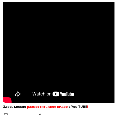
Здесь можно
разместить свое видео
с You TUBE
!