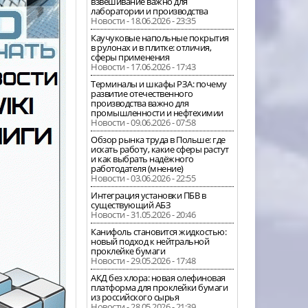
взвешивание важно для
лаборатории и производства
Новости - 18.06.2026 - 23:35
Каучуковые напольные покрытия
в рулонах и в плитке: отличия,
сферы применения
Новости - 17.06.2026 - 17:43
Терминалы и шкафы РЗА: почему
развитие отечественного
производства важно для
промышленности и нефтехимии
Новости - 09.06.2026 - 07:58
Обзор рынка труда в Польше: где
искать работу, какие сферы растут
и как выбрать надёжного
работодателя (мнение)
Новости - 03.06.2026 - 22:55
Интеграция установки ПБВ в
существующий АБЗ
Новости - 31.05.2026 - 20:46
Канифоль становится жидкостью:
новый подход к нейтральной
проклейке бумаги
Новости - 29.05.2026 - 17:48
АКД без хлора: новая олефиновая
платформа для проклейки бумаги
из российского сырья
Новости - 28.05.2026 - 21:39