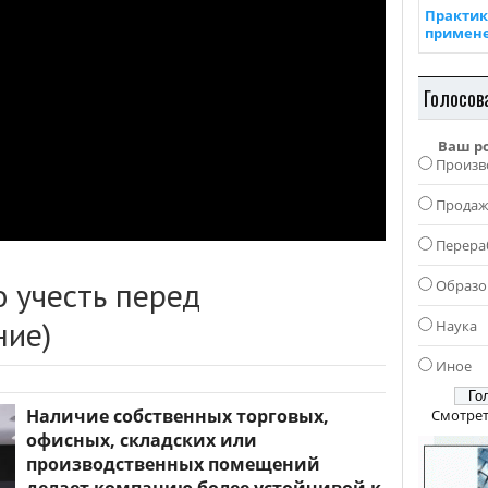
Практик
примен
Голосов
Ваш р
Произв
Прода
Перера
о учесть перед
Образо
ние)
Наука
Иное
Наличие собственных торговых,
Смотрет
офисных, складских или
производственных помещений