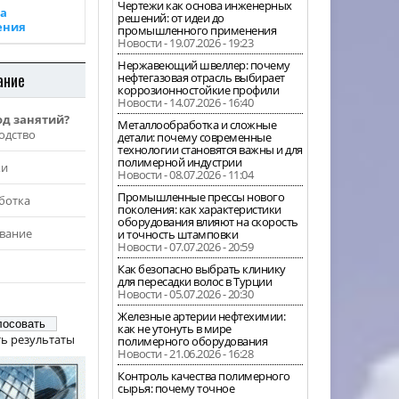
Чертежи как основа инженерных
а
решений: от идеи до
ения
промышленного применения
Новости - 19.07.2026 - 19:23
Нержавеющий швеллер: почему
ание
нефтегазовая отрасль выбирает
коррозионностойкие профили
Новости - 14.07.2026 - 16:40
од занятий?
Металлообработка и сложные
одство
детали: почему современные
технологии становятся важны и для
полимерной индустрии
жи
Новости - 08.07.2026 - 11:04
Промышленные прессы нового
ботка
поколения: как характеристики
оборудования влияют на скорость
вание
и точность штамповки
Новости - 07.07.2026 - 20:59
Как безопасно выбрать клинику
для пересадки волос в Турции
Новости - 05.07.2026 - 20:30
Железные артерии нефтехимии:
как не утонуть в мире
ь результаты
полимерного оборудования
Новости - 21.06.2026 - 16:28
Контроль качества полимерного
сырья: почему точное