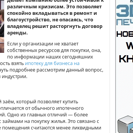
делает компанию более устойчивой к
различным кризисам. Это позволяет
спокойно вкладываться в ремонт и
благоустройство, не опасаясь, что
владелец решит расторгнуть договор
аренды.
Если у организации не хватает
собственных ресурсов для покупки, она,
по информации наших сегодняшних
ость взять
ипотеку для бизнеса на
 чуть подробнее рассмотрим данный вопрос,
 индустрии.
 заём, который позволяет купить
отличается от обычного ипотечного
й. Одно из главных отличий — более
 займами на покупку жилья. Это связано с
ые помещения считаются менее ликвидными