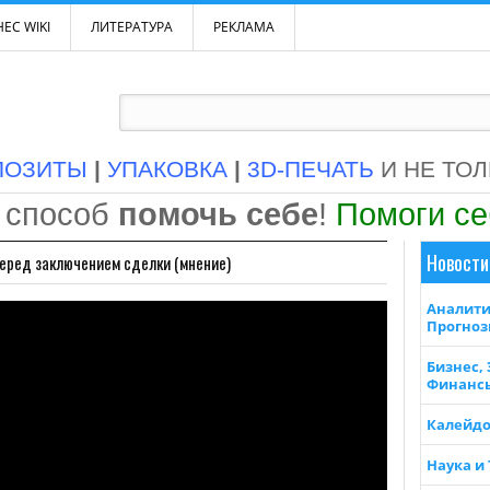
ЕС WIKI
ЛИТЕРАТУРА
РЕКЛАМА
ПОЗИТЫ
|
УПАКОВКА
|
3D-ПЕЧАТЬ
И НЕ ТО
 способ
помочь себе
!
Помоги с
Новости
перед заключением сделки (мнение)
Аналити
Прогно
Бизнес,
Финанс
Калейдо
Наука и