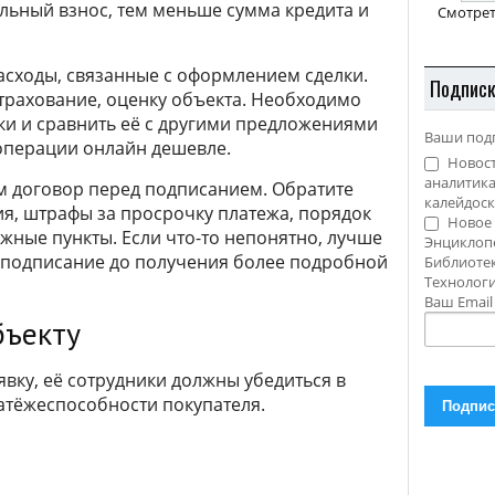
льный взнос, тем меньше сумма кредита и
Смотрет
расходы, связанные с оформлением сделки.
Подпис
страхование, оценку объекта. Необходимо
ки и сравнить её с другими предложениями
Ваши под
 операции онлайн дешевле.
Новост
аналитика
м договор перед подписанием. Обратите
калейдоск
я, штрафы за просрочку платежа, порядок
Новое 
ажные пункты. Если что-то непонятно, лучше
Энциклоп
ь подписание до получения более подробной
Библиотек
Технолог
Ваш Emai
бъекту
вку, её сотрудники должны убедиться в
атёжеспособности покупателя.