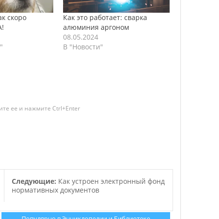
ак скоро
Как это работает: сварка
!
алюминия аргоном
08.05.2024
"
В "Новости"
те ее и нажмите Ctrl+Enter
Следующие:
Как устроен электронный фонд
нормативных документов
Популярно в Энциклопедии и Библиотеке