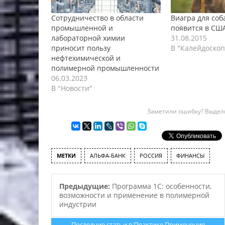
Сотрудничество в области
Виагра для соб
промышленной и
появится в США
лабораторной химии
31.08.2015
приносит пользу
В "Калейдоскоп
нефтехимической и
полимерной промышленности
06.03.2023
В "Новости"
Заметили ошибку? Выдели
МЕТКИ
АЛЬФА-БАНК
РОССИЯ
ФИНАНСЫ
Предыдущие:
Программа 1С: особенности,
возможности и применение в полимерной
индустрии
Последние статьи в Практике Применения