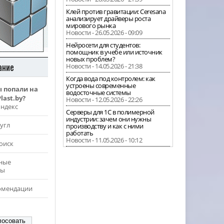
Клей против гравитации: Ceresana
анализирует драйверы роста
мирового рынка
Новости - 26.05.2026 - 09:09
Нейросети для студентов:
помощник в учебе или источник
новых проблем?
ание
Новости - 14.05.2026 - 21:38
Когда вода под контролем: как
устроены современные
ы попали на
водосточные системы
last.by?
Новости - 12.05.2026 - 22:26
Яндекс
Серверы для 1С в полимерной
индустрии: зачем они нужны
угл
производству и как с ними
работать
Новости - 11.05.2026 - 10:12
оиск
ные
ры
омендации