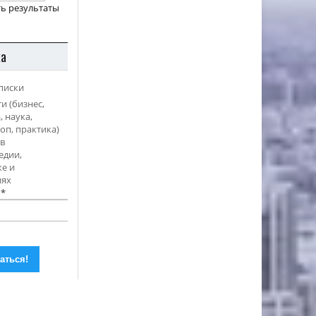
ь результаты
ка
писки
и (бизнес,
, наука,
оп, практика)
в
едии,
е и
иях
l
*