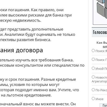
оки погашения. Как правило, они
 более высокими рисками для банка при
ческую недвижимость.
удет представить дополнительные
Голосов
. Аналитики будут оценивать не только
пективы развития бизнеса.
Как В
MP
сания договора
Поиск 
ательно изучить все требования банка.
Поиск Г
нсовым консультантом или специалистом по
Иной П
Новост
ку и срок погашения. Разные кредитные
Агрегато
ммы, условия по которым могут
которая подходит именно вам. Учтите, что
По Рек
на льготное кредитование.
Иное
оначальный взнос вы можете внести. Он