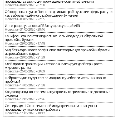
производства важно для промышленности и нефтехимии
Новости - 09.06.2026 - 07:58
Обзор рынка труда в Польше: где искать работу, какие сферы растут и
как выбрать надёжного работодателя (мнение)
Новости - 03.06.2026 - 22:55
Интеграция установки ПБВ в существующий АБЗ
Новости - 31.05.2026 - 20:46
Канифоль становится жидкостью: новый подход к нейтральной
проклейке бумаги
Новости - 29.05.2026 - 17:48
АКД без хлора: новая олефиновая платформа для проклейки бумаги
из российского сырья
Новости - 28.05.2026 - 21:39
Клей против гравитации: Ceresana анализирует драйверы роста
мирового рынка
Новости - 26.05.2026 - 09:09
Нейросети для студентов: помощник в учебе или источник новых
проблем?
Новости - 14.05.2026 - 21:38
Когда вода под контролем: как устроены современные водосточные
системы
Новости - 12.05.2026 - 22:26
Серверы для 1С в полимерной индустрии: зачем они нужны
производству и как с ними работать
Новости - 11.05.2026 - 10:12