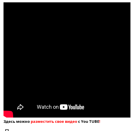
Здесь можно
разместить свое видео
с You TUBE
!