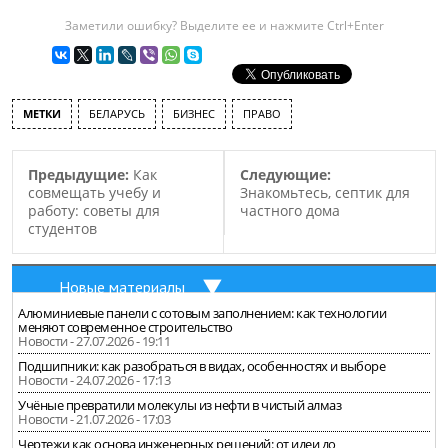
Заметили ошибку? Выделите ее и нажмите Ctrl+Enter
МЕТКИ
БЕЛАРУСЬ
БИЗНЕС
ПРАВО
Предыдущие:
Как
Следующие:
совмещать учебу и
Знакомьтесь, септик для
работу: советы для
частного дома
студентов
Новые материалы
Алюминиевые панели с сотовым заполнением: как технологии
меняют современное строительство
Новости - 27.07.2026 - 19:11
Подшипники: как разобраться в видах, особенностях и выборе
Новости - 24.07.2026 - 17:13
Учёные превратили молекулы из нефти в чистый алмаз
Новости - 21.07.2026 - 17:03
Чертежи как основа инженерных решений: от идеи до