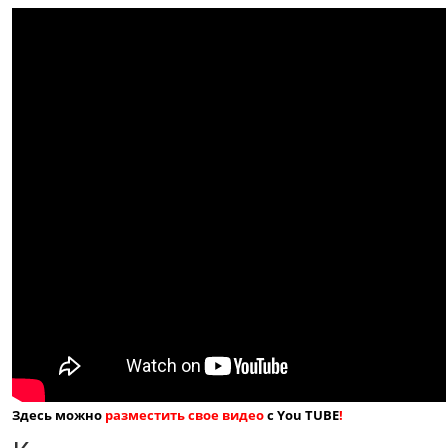
Здесь можно
разместить свое видео
с You TUBE
!