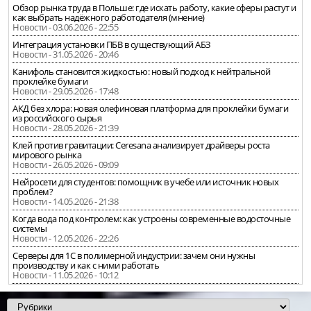
Обзор рынка труда в Польше: где искать работу, какие сферы растут и
как выбрать надёжного работодателя (мнение)
Новости - 03.06.2026 - 22:55
Интеграция установки ПБВ в существующий АБЗ
Новости - 31.05.2026 - 20:46
Канифоль становится жидкостью: новый подход к нейтральной
проклейке бумаги
Новости - 29.05.2026 - 17:48
АКД без хлора: новая олефиновая платформа для проклейки бумаги
из российского сырья
Новости - 28.05.2026 - 21:39
Клей против гравитации: Ceresana анализирует драйверы роста
мирового рынка
Новости - 26.05.2026 - 09:09
Нейросети для студентов: помощник в учебе или источник новых
проблем?
Новости - 14.05.2026 - 21:38
Когда вода под контролем: как устроены современные водосточные
системы
Новости - 12.05.2026 - 22:26
Серверы для 1С в полимерной индустрии: зачем они нужны
производству и как с ними работать
Новости - 11.05.2026 - 10:12