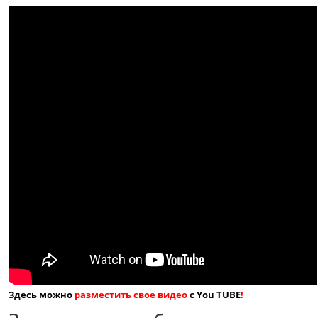
Здесь можно
разместить свое видео
с You TUBE
!