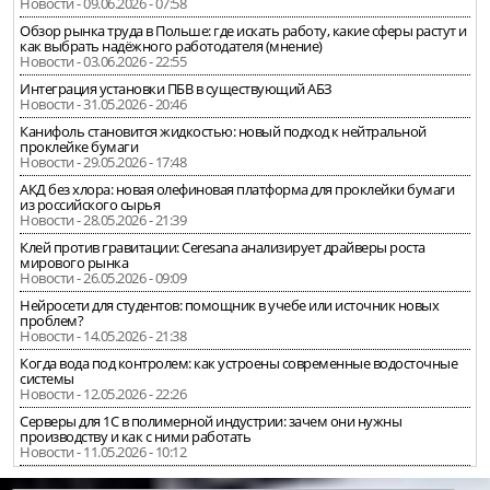
Новости - 09.06.2026 - 07:58
Обзор рынка труда в Польше: где искать работу, какие сферы растут и
как выбрать надёжного работодателя (мнение)
Новости - 03.06.2026 - 22:55
Интеграция установки ПБВ в существующий АБЗ
Новости - 31.05.2026 - 20:46
Канифоль становится жидкостью: новый подход к нейтральной
проклейке бумаги
Новости - 29.05.2026 - 17:48
АКД без хлора: новая олефиновая платформа для проклейки бумаги
из российского сырья
Новости - 28.05.2026 - 21:39
Клей против гравитации: Ceresana анализирует драйверы роста
мирового рынка
Новости - 26.05.2026 - 09:09
Нейросети для студентов: помощник в учебе или источник новых
проблем?
Новости - 14.05.2026 - 21:38
Когда вода под контролем: как устроены современные водосточные
системы
Новости - 12.05.2026 - 22:26
Серверы для 1С в полимерной индустрии: зачем они нужны
производству и как с ними работать
Новости - 11.05.2026 - 10:12