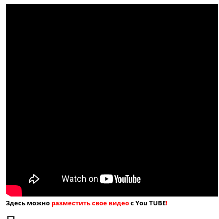
Здесь можно
разместить свое видео
с You TUBE
!