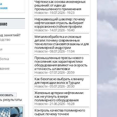
Чертежи как основа инженерных
а
решений: от идеи до
ения
промышленного применения
Новости - 19.07.2026 - 19:23
Нержавеющий швеллер: почему
ание
нефтегазовая отрасль выбирает
коррозионностойкие профили
Новости - 14.07.2026 - 16:40
од занятий?
Металлообработка и сложные
одство
детали: почему современные
технологии становятся важны и для
полимерной индустрии
жи
Новости - 08.07.2026 - 11:04
Промышленные прессы нового
ботка
поколения: как характеристики
оборудования влияют на скорость
вание
и точность штамповки
Новости - 07.07.2026 - 20:59
Как безопасно выбрать клинику
для пересадки волос в Турции
Новости - 05.07.2026 - 20:30
Железные артерии нефтехимии:
как не утонуть в мире
ь результаты
полимерного оборудования
Новости - 21.06.2026 - 16:28
Контроль качества полимерного
сырья: почему точное