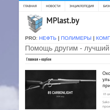
ГЛАВНАЯ
НОВОСТИ
ЭНЦИКЛОПЕДИЯ
БИЗН
MPlast.by
PRO
:
НЕФТЬ
|
ПОЛИМЕРЫ
|
КОМ
Помощь другим - лучший
Главная
»
карбон
Охо
уль
пр
03 де
Sako
прои