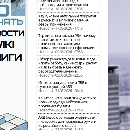
взвешивание важно для
лаборатории и производства
Новости - 18.06.2026 - 23:35
Каучуковые напольные покрытия
в рулонах и в плитке: отличия,
сферы применения
Новости - 17.06.2026 - 17:43
Терминалы и шкафы РЗА: почему
развитие отечественного
производства важно для
промышленности и нефтехимии
Новости - 09.06.2026 - 07:58
Обзор рынка труда в Польше: где
искать работу, какие сферы растут
и как выбрать надёжного
работодателя (мнение)
Новости - 03.06.2026 - 22:55
Интеграция установки ПБВ в
существующий АБЗ
Новости - 31.05.2026 - 20:46
Канифоль становится жидкостью:
новый подход к нейтральной
проклейке бумаги
Новости - 29.05.2026 - 17:48
АКД без хлора: новая олефиновая
платформа для проклейки бумаги
из российского сырья
Новости - 28.05.2026 - 21:39