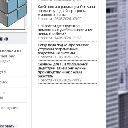
Клей против гравитации: Ceresana
анализирует драйверы роста
мирового рынка
Новости - 26.05.2026 - 09:09
Нейросети для студентов:
помощник в учебе или источник
новых проблем?
ание
Новости - 14.05.2026 - 21:38
Когда вода под контролем: как
устроены современные
ы попали на
водосточные системы
last.by?
Новости - 12.05.2026 - 22:26
Яндекс
Серверы для 1С в полимерной
индустрии: зачем они нужны
угл
производству и как с ними
работать
Новости - 11.05.2026 - 10:12
оиск
ные
ры
омендации