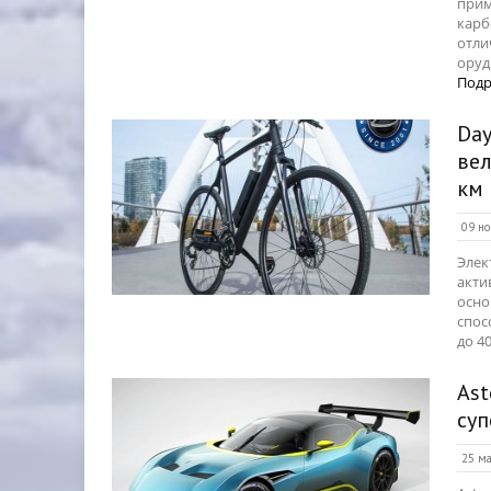
прим
карб
отли
оруд
Подр
Da
вел
км 
09 но
Элек
акти
осно
спос
до 4
Ast
суп
25 ма