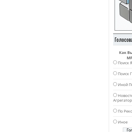
Голосов
Как В
MP
Поиск 
Поиск Г
Иной П
Новост
Агрегато
По Рек
Иное