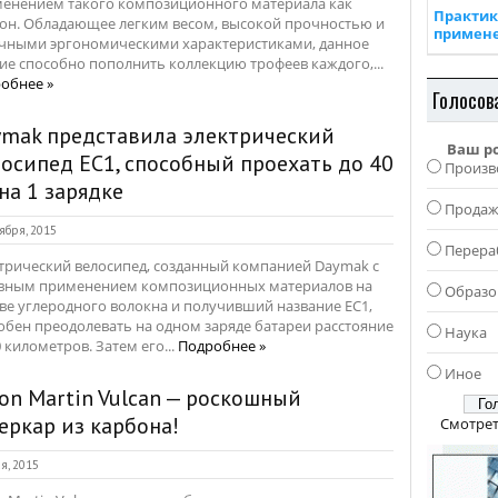
енением такого композиционного материала как
Практик
он. Обладающее легким весом, высокой прочностью и
примен
чными эргономическими характеристиками, данное
ие способно пополнить коллекцию трофеев каждого,...
обнее »
Голосов
ymak представила электрический
Ваш р
осипед EC1, способный проехать до 40
Произв
на 1 зарядке
Прода
ября, 2015
Перера
трический велосипед, созданный компанией Daymak с
вным применением композиционных материалов на
Образо
ве углеродного волокна и получивший название EC1,
обен преодолевать на одном заряде батареи расстояние
Наука
0 километров. Затем его...
Подробнее »
Иное
on Martin Vulcan — роскошный
еркар из карбона!
Смотрет
я, 2015