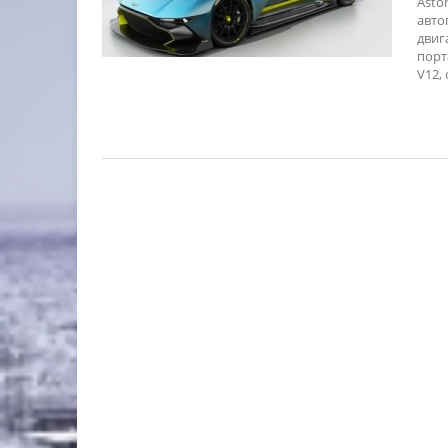
Asto
авто
двиг
порт
V12,