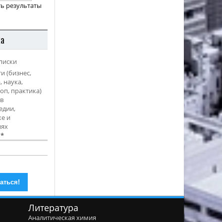
ь результаты
ка
писки
и (бизнес,
, наука,
оп, практика)
в
едии,
е и
иях
l
*
Литература
Аналитическая химия