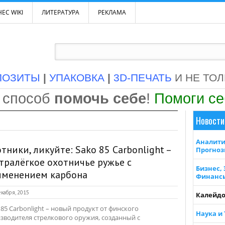
ЕС WIKI
ЛИТЕРАТУРА
РЕКЛАМА
ПОЗИТЫ
|
УПАКОВКА
|
3D-ПЕЧАТЬ
И НЕ ТО
 способ
помочь себе
!
Помоги с
Новости
Аналити
тники, ликуйте: Sako 85 Carbonlight –
Прогно
тралёгкое охотничье ружье с
Бизнес,
именением карбона
Финанс
кабря, 2015
Калейдо
 85 Carbonlight – новый продукт от финского
Наука и
зводителя стрелкового оружия, созданный с