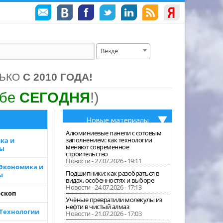
Везде
ЛЬКО
С 2010 ГОДА!
ебе
СЕГОДНЯ
!)
Новые материалы
Алюминиевые панели с сотовым
заполнением: как технологии
ка и
меняют современное
зы
строительство
Новости - 27.07.2026 - 19:11
 Экономика и
Подшипники: как разобраться в
ы
видах, особенностях и выборе
Новости - 24.07.2026 - 17:13
скоп
Учёные превратили молекулы из
нефти в чистый алмаз
 Технологии
Новости - 21.07.2026 - 17:03