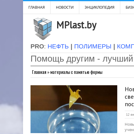
ГЛАВНАЯ
НОВОСТИ
ЭНЦИКЛОПЕДИЯ
БИЗН
MPlast.by
PRO
:
НЕФТЬ
|
ПОЛИМЕРЫ
|
КОМ
Помощь другим - лучший
Главная
»
материалы с памятью формы
Но
све
по
12 ян
Новы
учен