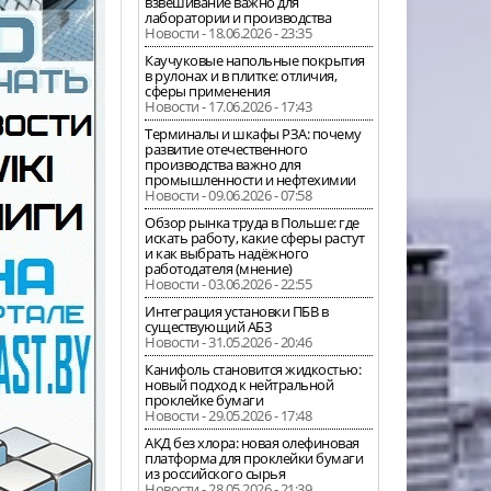
взвешивание важно для
лаборатории и производства
Новости - 18.06.2026 - 23:35
Каучуковые напольные покрытия
в рулонах и в плитке: отличия,
сферы применения
Новости - 17.06.2026 - 17:43
Терминалы и шкафы РЗА: почему
развитие отечественного
производства важно для
промышленности и нефтехимии
Новости - 09.06.2026 - 07:58
Обзор рынка труда в Польше: где
искать работу, какие сферы растут
и как выбрать надёжного
работодателя (мнение)
Новости - 03.06.2026 - 22:55
Интеграция установки ПБВ в
существующий АБЗ
Новости - 31.05.2026 - 20:46
Канифоль становится жидкостью:
новый подход к нейтральной
проклейке бумаги
Новости - 29.05.2026 - 17:48
АКД без хлора: новая олефиновая
платформа для проклейки бумаги
из российского сырья
Новости - 28.05.2026 - 21:39