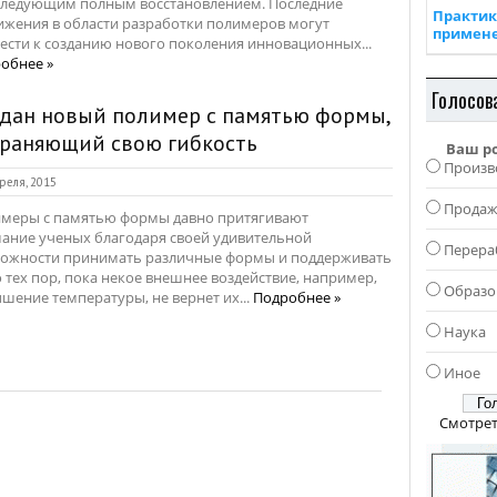
следующим полным восстановлением. Последние
Практик
ижения в области разработки полимеров могут
примен
ести к созданию нового поколения инновационных...
обнее »
Голосов
дан новый полимер с памятью формы,
храняющий свою гибкость
Ваш р
Произв
реля, 2015
Прода
меры с памятью формы давно притягивают
ание ученых благодаря своей удивительной
Перера
ожности принимать различные формы и поддерживать
о тех пор, пока некое внешнее воздействие, например,
Образо
шение температуры, не вернет их...
Подробнее »
Наука
Иное
Смотрет