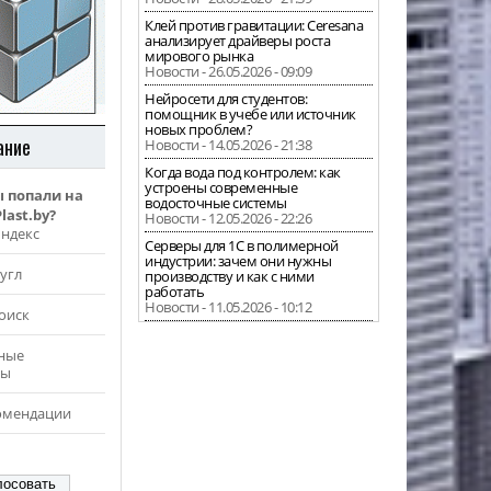
Клей против гравитации: Ceresana
анализирует драйверы роста
мирового рынка
Новости - 26.05.2026 - 09:09
Нейросети для студентов:
помощник в учебе или источник
новых проблем?
ание
Новости - 14.05.2026 - 21:38
Когда вода под контролем: как
устроены современные
ы попали на
водосточные системы
last.by?
Новости - 12.05.2026 - 22:26
Яндекс
Серверы для 1С в полимерной
индустрии: зачем они нужны
угл
производству и как с ними
работать
Новости - 11.05.2026 - 10:12
оиск
ные
ры
омендации