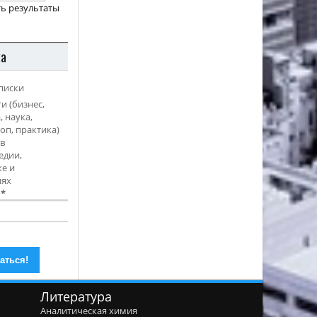
ь результаты
ка
писки
и (бизнес,
, наука,
оп, практика)
в
едии,
е и
иях
l
*
Литература
Аналитическая химия