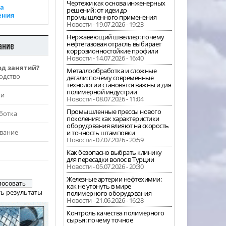
Чертежи как основа инженерных
а
решений: от идеи до
ения
промышленного применения
Новости - 19.07.2026 - 19:23
Нержавеющий швеллер: почему
ание
нефтегазовая отрасль выбирает
коррозионностойкие профили
Новости - 14.07.2026 - 16:40
од занятий?
Металлообработка и сложные
одство
детали: почему современные
технологии становятся важны и для
полимерной индустрии
жи
Новости - 08.07.2026 - 11:04
Промышленные прессы нового
ботка
поколения: как характеристики
оборудования влияют на скорость
вание
и точность штамповки
Новости - 07.07.2026 - 20:59
Как безопасно выбрать клинику
для пересадки волос в Турции
Новости - 05.07.2026 - 20:30
Железные артерии нефтехимии:
как не утонуть в мире
ь результаты
полимерного оборудования
Новости - 21.06.2026 - 16:28
Контроль качества полимерного
сырья: почему точное