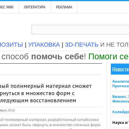
ЕС WIKI
ЛИТЕРАТУРА
РЕКЛАМА
ПОЗИТЫ
|
УПАКОВКА
|
3D-ПЕЧАТЬ
И НЕ ТО
 способ
помочь себе
!
Помоги с
Новости
Аналити
вый полимерный материал сможет
Прогно
рнуться в множество форм с
Бизнес,
следующим восстановлением
Финанс
варя, 2016
Калейдо
й полимерный материал, разработанный китайскими
Наука и
ыми, может быть свернуть в множество сложных форм