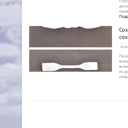
с по
дост
прив
Подр
Соз
со
16 ап
Поли
вним
возм
их д
повы