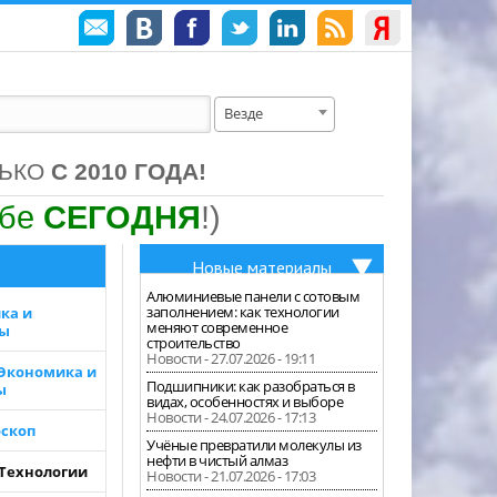
Везде
ЛЬКО
С 2010 ГОДА!
ебе
СЕГОДНЯ
!)
Новые материалы
Алюминиевые панели с сотовым
заполнением: как технологии
ка и
меняют современное
зы
строительство
Новости - 27.07.2026 - 19:11
 Экономика и
Подшипники: как разобраться в
ы
видах, особенностях и выборе
Новости - 24.07.2026 - 17:13
скоп
Учёные превратили молекулы из
нефти в чистый алмаз
 Технологии
Новости - 21.07.2026 - 17:03