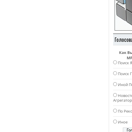
Голосов
Как В
MP
Поиск 
Поиск Г
Иной П
Новост
Агрегато
По Рек
Иное