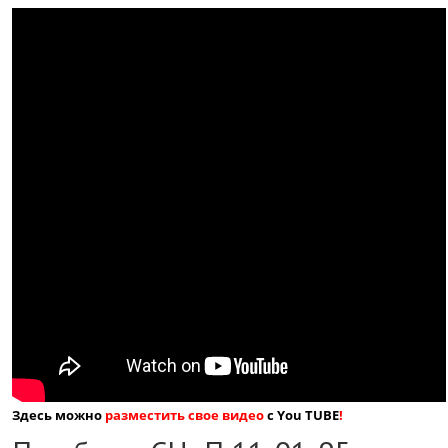
Здесь можно
разместить свое видео
с You TUBE
!