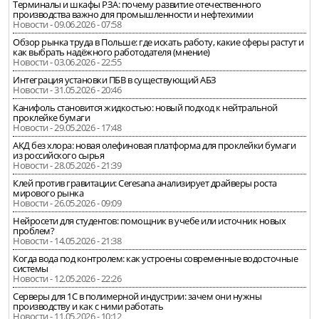
Терминалы и шкафы РЗА: почему развитие отечественного
производства важно для промышленности и нефтехимии
Новости - 09.06.2026 - 07:58
Обзор рынка труда в Польше: где искать работу, какие сферы растут и
как выбрать надёжного работодателя (мнение)
Новости - 03.06.2026 - 22:55
Интеграция установки ПБВ в существующий АБЗ
Новости - 31.05.2026 - 20:46
Канифоль становится жидкостью: новый подход к нейтральной
проклейке бумаги
Новости - 29.05.2026 - 17:48
АКД без хлора: новая олефиновая платформа для проклейки бумаги
из российского сырья
Новости - 28.05.2026 - 21:39
Клей против гравитации: Ceresana анализирует драйверы роста
мирового рынка
Новости - 26.05.2026 - 09:09
Нейросети для студентов: помощник в учебе или источник новых
проблем?
Новости - 14.05.2026 - 21:38
Когда вода под контролем: как устроены современные водосточные
системы
Новости - 12.05.2026 - 22:26
Серверы для 1С в полимерной индустрии: зачем они нужны
производству и как с ними работать
Новости - 11.05.2026 - 10:12